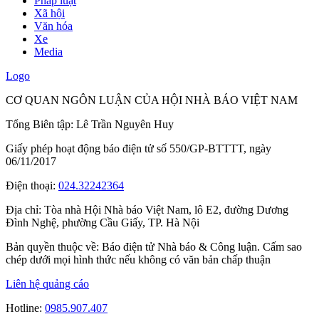
Pháp luật
Xã hội
Văn hóa
Xe
Media
Logo
CƠ QUAN NGÔN LUẬN CỦA HỘI NHÀ BÁO VIỆT NAM
Tổng Biên tập: Lê Trần Nguyên Huy
Giấy phép hoạt động báo điện tử số 550/GP-BTTTT, ngày
06/11/2017
Điện thoại:
024.32242364
Địa chỉ:
Tòa nhà Hội Nhà báo Việt Nam, lô E2, đường Dương
Đình Nghệ, phường Cầu Giấy, TP. Hà Nội
Bản quyền thuộc về: Báo điện tử Nhà báo & Công luận. Cấm sao
chép dưới mọi hình thức nếu không có văn bản chấp thuận
Liên hệ quảng cáo
Hotline:
0985.907.407