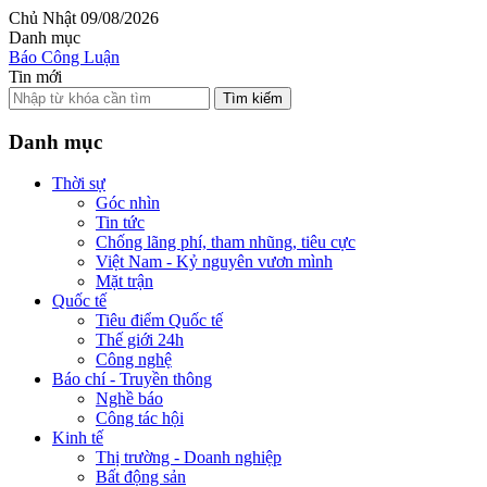
Chủ Nhật 09/08/2026
Danh mục
Báo Công Luận
Tin mới
Tìm kiếm
Danh mục
Thời sự
Góc nhìn
Tin tức
Chống lãng phí, tham nhũng, tiêu cực
Việt Nam - Kỷ nguyên vươn mình
Mặt trận
Quốc tế
Tiêu điểm Quốc tế
Thế giới 24h
Công nghệ
Báo chí - Truyền thông
Nghề báo
Công tác hội
Kinh tế
Thị trường - Doanh nghiệp
Bất động sản