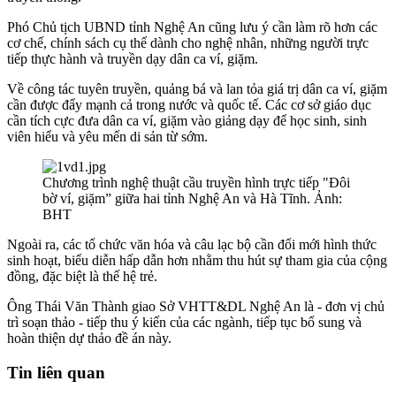
Phó Chủ tịch UBND tỉnh Nghệ An cũng lưu ý cần làm rõ hơn các
cơ chế, chính sách cụ thể dành cho nghệ nhân, những người trực
tiếp thực hành và truyền dạy dân ca ví, giặm.
Về công tác tuyên truyền, quảng bá và lan tỏa giá trị dân ca ví, giặm
cần được đẩy mạnh cả trong nước và quốc tế. Các cơ sở giáo dục
cần tích cực đưa dân ca ví, giặm vào giảng dạy để học sinh, sinh
viên hiểu và yêu mến di sản từ sớm.
Chương trình nghệ thuật cầu truyền hình trực tiếp "Đôi
bờ ví, giặm” giữa hai tỉnh Nghệ An và Hà Tĩnh. Ảnh:
BHT
Ngoài ra, các tổ chức văn hóa và câu lạc bộ cần đổi mới hình thức
sinh hoạt, biểu diễn hấp dẫn hơn nhằm thu hút sự tham gia của cộng
đồng, đặc biệt là thế hệ trẻ.
Ông Thái Văn Thành giao Sở VHTT&DL Nghệ An là - đơn vị chủ
trì soạn thảo - tiếp thu ý kiến của các ngành, tiếp tục bổ sung và
hoàn thiện dự thảo đề án này.
Tin liên quan