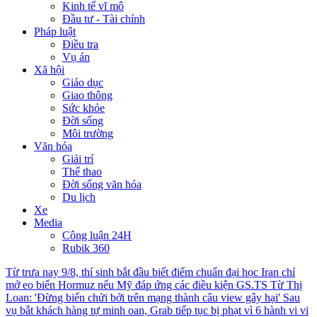
Kinh tế vĩ mô
Đầu tư - Tài chính
Pháp luật
Điều tra
Vụ án
Xã hội
Giáo dục
Giao thông
Sức khỏe
Đời sống
Môi trường
Văn hóa
Giải trí
Thể thao
Đời sống văn hóa
Du lịch
Xe
Media
Công luận 24H
Rubik 360
Từ trưa nay 9/8, thí sinh bắt đầu biết điểm chuẩn đại học
Iran chỉ
mở eo biển Hormuz nếu Mỹ đáp ứng các điều kiện
GS.TS Từ Thị
Loan: 'Đừng biến chửi bới trên mạng thành câu view gây hại'
Sau
vụ bắt khách hàng tự minh oan, Grab tiếp tục bị phạt vì 6 hành vi vi