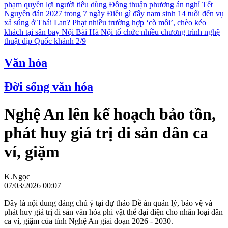
phạm quyền lợi người tiêu dùng
Đồng thuận phương án nghỉ Tết
Nguyên đán 2027 trong 7 ngày
Điều gì đẩy nam sinh 14 tuổi đến vụ
xả súng ở Thái Lan?
Phạt nhiều trường hợp ‘cò mồi’, chèo kéo
khách tại sân bay Nội Bài
Hà Nội tổ chức nhiều chương trình nghệ
thuật dịp Quốc khánh 2/9
Văn hóa
Đời sống văn hóa
Nghệ An lên kế hoạch bảo tồn,
phát huy giá trị di sản dân ca
ví, giặm
K.Ngọc
07/03/2026 00:07
Đây là nội dung đáng chú ý tại dự thảo Đề án quản lý, bảo vệ và
phát huy giá trị di sản văn hóa phi vật thể đại diện cho nhân loại dân
ca ví, giặm của tỉnh Nghệ An giai đoạn 2026 - 2030.