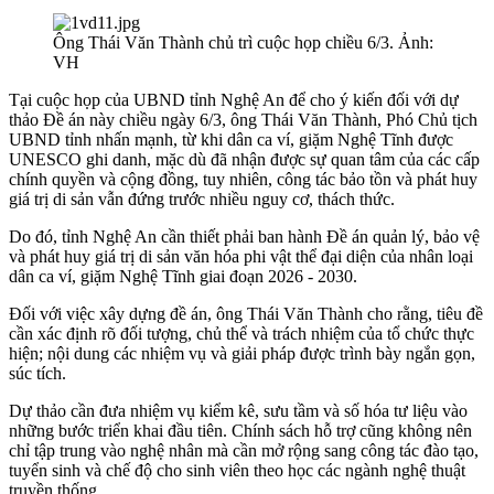
Ông Thái Văn Thành chủ trì cuộc họp chiều 6/3. Ảnh:
VH
Tại cuộc họp của UBND tỉnh Nghệ An để cho ý kiến đối với dự
thảo Đề án này chiều ngày 6/3, ông Thái Văn Thành, Phó Chủ tịch
UBND tỉnh nhấn mạnh, từ khi dân ca ví, giặm Nghệ Tĩnh được
UNESCO ghi danh, mặc dù đã nhận được sự quan tâm của các cấp
chính quyền và cộng đồng, tuy nhiên, công tác bảo tồn và phát huy
giá trị di sản vẫn đứng trước nhiều nguy cơ, thách thức.
Do đó, tỉnh Nghệ An cần thiết phải ban hành Đề án quản lý, bảo vệ
và phát huy giá trị di sản văn hóa phi vật thể đại diện của nhân loại
dân ca ví, giặm Nghệ Tĩnh giai đoạn 2026 - 2030.
Đối với việc xây dựng đề án, ông Thái Văn Thành cho rằng, tiêu đề
cần xác định rõ đối tượng, chủ thể và trách nhiệm của tổ chức thực
hiện; nội dung các nhiệm vụ và giải pháp được trình bày ngắn gọn,
súc tích.
Dự thảo cần đưa nhiệm vụ kiểm kê, sưu tầm và số hóa tư liệu vào
những bước triển khai đầu tiên. Chính sách hỗ trợ cũng không nên
chỉ tập trung vào nghệ nhân mà cần mở rộng sang công tác đào tạo,
tuyển sinh và chế độ cho sinh viên theo học các ngành nghệ thuật
truyền thống.