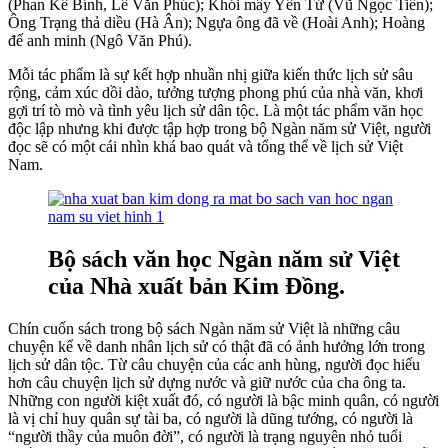
(Phan Kế Bính, Lê Văn Phúc); Khói mây Yên Tử (Vũ Ngọc Tiến);
Ông Trạng thả diều (Hà Ân); Ngựa ông đã về (Hoài Anh); Hoàng
đế anh minh (Ngô Văn Phú).
Mỗi tác phẩm là sự kết hợp nhuần nhị giữa kiến thức lịch sử sâu
rộng, cảm xúc dồi dào, tưởng tượng phong phú của nhà văn, khơi
gợi trí tò mò và tình yêu lịch sử dân tộc. Là một tác phẩm văn học
độc lập nhưng khi được tập hợp trong bộ Ngàn năm sử Việt, người
đọc sẽ có một cái nhìn khá bao quát và tổng thể về lịch sử Việt
Nam.
Bộ sách văn học Ngàn năm sử Việt
của Nhà xuất bản Kim Đồng.
Chín cuốn sách trong bộ sách Ngàn năm sử Việt là những câu
chuyện kể về danh nhân lịch sử có thật đã có ảnh hưởng lớn trong
lịch sử dân tộc. Từ câu chuyện của các anh hùng, người đọc hiểu
hơn câu chuyện lịch sử dựng nước và giữ nước của cha ông ta.
Những con người kiệt xuất đó, có người là bậc minh quân, có người
là vị chỉ huy quân sự tài ba, có người là dũng tướng, có người là
“người thầy của muôn đời”, có người là trạng nguyên nhỏ tuổi