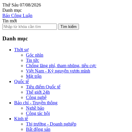
Thứ Sáu 07/08/2026
Danh mục
Báo Công Luận
Tin mới
Tìm kiếm
Danh mục
Thời sự
Góc nhìn
Tin tức
Chống lãng phí, tham nhũng, tiêu cực
Việt Nam - Kỷ nguyên vươn mình
Mặt trận
Quốc tế
Tiêu điểm Quốc tế
Thế giới 24h
Công nghệ
Báo chí - Truyền thông
Nghề báo
Công tác hội
Kinh tế
Thị trường - Doanh nghiệp
Bất động sản