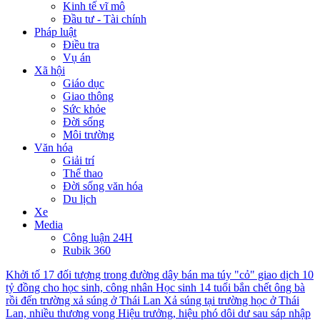
Kinh tế vĩ mô
Đầu tư - Tài chính
Pháp luật
Điều tra
Vụ án
Xã hội
Giáo dục
Giao thông
Sức khỏe
Đời sống
Môi trường
Văn hóa
Giải trí
Thể thao
Đời sống văn hóa
Du lịch
Xe
Media
Công luận 24H
Rubik 360
Khởi tố 17 đối tượng trong đường dây bán ma túy "cỏ" giao dịch 10
tỷ đồng cho học sinh, công nhân
Học sinh 14 tuổi bắn chết ông bà
rồi đến trường xả súng ở Thái Lan
Xả súng tại trường học ở Thái
Lan, nhiều thương vong
Hiệu trưởng, hiệu phó dôi dư sau sáp nhập