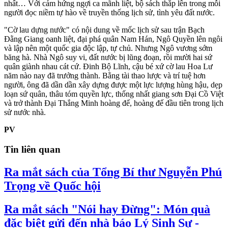
nhất… Với cảm hứng ngợi ca mãnh liệt, bộ sách thắp lên trong mỗi
người đọc niềm tự hào về truyền thống lịch sử, tình yêu đất nước.
"Cờ lau dựng nước" có nội dung về mốc lịch sử sau trận Bạch
Đằng Giang oanh liệt, đại phá quân Nam Hán, Ngô Quyền lên ngôi
và lập nên một quốc gia độc lập, tự chủ. Nhưng Ngô vương sớm
băng hà. Nhà Ngô suy vi, đất nước bị lũng đoạn, rồi mười hai sứ
quân giành nhau cát cứ. Đinh Bộ Lĩnh, cậu bé xứ cờ lau Hoa Lư
năm nào nay đã trưởng thành. Bằng tài thao lược và trí tuệ hơn
người, ông đã dần dần xây dựng được một lực lượng hùng hậu, dẹp
loạn sứ quân, thâu tóm quyền lực, thống nhất giang sơn Đại Cồ Việt
và trở thành Đại Thắng Minh hoàng đế, hoàng đế đầu tiên trong lịch
sử nước nhà.
PV
Tin liên quan
Ra mắt sách của Tổng Bí thư Nguyễn Phú
Trọng về Quốc hội
Ra mắt sách "Nói hay Đừng": Món quà
đặc biệt gửi đến nhà báo Lý Sinh Sự -