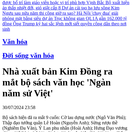
được bố trí làm giáo viên hoặc vị trí phù hợp
Vịnh Bắc Bộ xuất hiện
áp thấp nhiệt đới, gió giật cấp 8
Dự án cải tạo hạ lưu sông Kim
Ngưu sau nửa năm thi công giờ ra sao?
Hà Nội 'chạy đua' giải
phóng mặt bằng siêu dự án Trục không gian QL1A gần 162.000 tỷ
đồng
Ông Trump ký hai sắc lệnh mới siết quyền công dân theo nơi
sinh
Văn hóa
Đời sống văn hóa
Nhà xuất bản Kim Đồng ra
mắt bộ sách văn học 'Ngàn
năm sử Việt'
30/07/2024 23:58
Bộ sách hiện đã ra mắt 9 cuốn: Cờ lau dựng nước (Ngô Văn Phú);
Thập đạo tướng quân Lê Hoàn (Nguyễn Anh); Sừng rượu thề
(Nghiêm Đa Văn), Ỷ Lan phu nhân (Hoài Anh); Hưng Đạo vương