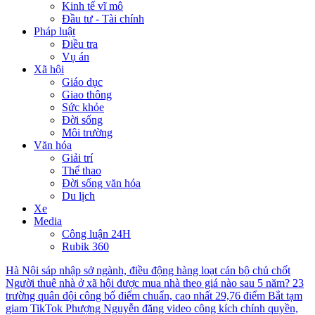
Kinh tế vĩ mô
Đầu tư - Tài chính
Pháp luật
Điều tra
Vụ án
Xã hội
Giáo dục
Giao thông
Sức khỏe
Đời sống
Môi trường
Văn hóa
Giải trí
Thể thao
Đời sống văn hóa
Du lịch
Xe
Media
Công luận 24H
Rubik 360
Hà Nội sáp nhập sở ngành, điều động hàng loạt cán bộ chủ chốt
Người thuê nhà ở xã hội được mua nhà theo giá nào sau 5 năm?
23
trường quân đội công bố điểm chuẩn, cao nhất 29,76 điểm
Bắt tạm
giam TikTok Phượng Nguyễn đăng video công kích chính quyền,