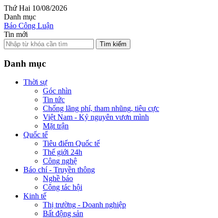
Thứ Hai 10/08/2026
Danh mục
Báo Công Luận
Tin mới
Tìm kiếm
Danh mục
Thời sự
Góc nhìn
Tin tức
Chống lãng phí, tham nhũng, tiêu cực
Việt Nam - Kỷ nguyên vươn mình
Mặt trận
Quốc tế
Tiêu điểm Quốc tế
Thế giới 24h
Công nghệ
Báo chí - Truyền thông
Nghề báo
Công tác hội
Kinh tế
Thị trường - Doanh nghiệp
Bất động sản