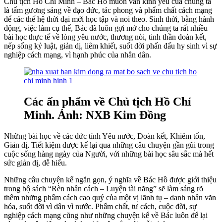
Chủ tịch Hồ Chí Minh – Bác Hồ muôn vàn kính yêu của chúng ta
là tấm gương sáng về đạo đức, tác phong và phẩm chất cách mạng
để các thế hệ thời đại mới học tập và noi theo. Sinh thời, bằng hành
động, việc làm cụ thể, Bác đã luôn gợi mở cho chúng ta rất nhiều
bài học thực tế về lòng yêu nước, thương nòi, tinh thần đoàn kết,
nếp sống kỷ luật, giản dị, liêm khiết, suốt đời phấn đấu hy sinh vì sự
nghiệp cách mạng, vì hạnh phúc của nhân dân.
Các ấn phẩm về Chủ tịch Hồ Chí
Minh. Ảnh: NXB Kim Đồng
Những bài học về các đức tính Yêu nước, Đoàn kết, Khiêm tốn,
Giản dị, Tiết kiệm được kể lại qua những câu chuyện gần gũi trong
cuộc sống hàng ngày của Người, với những bài học sâu sắc mà hết
sức giản dị, dễ hiểu.
Những câu chuyện kể ngắn gọn, ý nghĩa về Bác Hồ được giới thiệu
trong bộ sách “Rèn nhân cách – Luyện tài năng” sẽ làm sáng rõ
thêm những phẩm cách cao quý của một vị lãnh tụ – danh nhân văn
hóa, suốt đời vì dân vì nước. Phẩm chất, tư cách, cuộc đời, sự
nghiệp cách mạng cũng như những chuyện kể về Bác luôn để lại