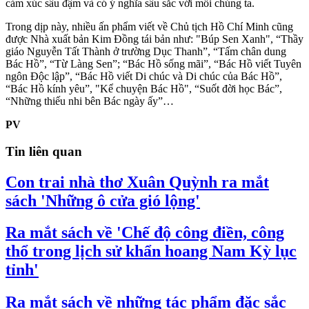
cảm xúc sâu đậm và có ý nghĩa sâu sắc với mỗi chúng ta.
Trong dịp này, nhiều ấn phẩm viết về Chủ tịch Hồ Chí Minh cũng
được Nhà xuất bản Kim Đồng tái bản như: "Búp Sen Xanh", “Thầy
giáo Nguyễn Tất Thành ở trường Dục Thanh”, “Tấm chân dung
Bác Hồ”, “Từ Làng Sen”; “Bác Hồ sống mãi”, “Bác Hồ viết Tuyên
ngôn Độc lập”, “Bác Hồ viết Di chúc và Di chúc của Bác Hồ”,
“Bác Hồ kính yêu”, "Kể chuyện Bác Hồ", “Suốt đời học Bác”,
“Những thiếu nhi bên Bác ngày ấy”…
PV
Tin liên quan
Con trai nhà thơ Xuân Quỳnh ra mắt
sách 'Những ô cửa gió lộng'
Ra mắt sách về 'Chế độ công điền, công
thổ trong lịch sử khẩn hoang Nam Kỳ lục
tỉnh'
Ra mắt sách về những tác phẩm đặc sắc