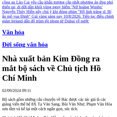
công an
Lào Cai yêu cầu khẩn trương cập nhật phương án ứng phó
thiên tai, di dời dân khỏi vùng nguy hiểm
‘Nữ hoàng Wushu’
Nguyễn Thúy Hiền gây chú ý khi đóng phim "Hộ linh tráng sĩ: Bí
ẩn mộ vua Đinh"
Giá vàng sáng nay 10/8/2026: Tiếp tục điều chỉnh
giảm
Ireland dẫn độ trùm tội phạm từ Dubai về nước
Văn hóa
Đời sống văn hóa
Nhà xuất bản Kim Đồng ra
mắt bộ sách về Chủ tịch Hồ
Chí Minh
02/09/2024 09:11
Bộ sách gồm những câu chuyện về Bác được các tác giả là các
giảng viên thế hệ 8X Tạ Văn Sang, Bùi Văn Như, Phạm Văn Hòa
sưu tầm và kể lại một cách ngắn gọn, súc tích.