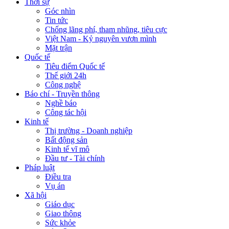
Thời sự
Góc nhìn
Tin tức
Chống lãng phí, tham nhũng, tiêu cực
Việt Nam - Kỷ nguyên vươn mình
Mặt trận
Quốc tế
Tiêu điểm Quốc tế
Thế giới 24h
Công nghệ
Báo chí - Truyền thông
Nghề báo
Công tác hội
Kinh tế
Thị trường - Doanh nghiệp
Bất động sản
Kinh tế vĩ mô
Đầu tư - Tài chính
Pháp luật
Điều tra
Vụ án
Xã hội
Giáo dục
Giao thông
Sức khỏe