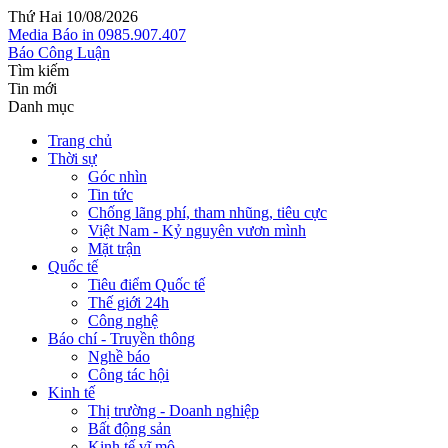
Thứ Hai 10/08/2026
Media
Báo in
0985.907.407
Báo Công Luận
Tìm kiếm
Tin mới
Danh mục
Trang chủ
Thời sự
Góc nhìn
Tin tức
Chống lãng phí, tham nhũng, tiêu cực
Việt Nam - Kỷ nguyên vươn mình
Mặt trận
Quốc tế
Tiêu điểm Quốc tế
Thế giới 24h
Công nghệ
Báo chí - Truyền thông
Nghề báo
Công tác hội
Kinh tế
Thị trường - Doanh nghiệp
Bất động sản
Kinh tế vĩ mô