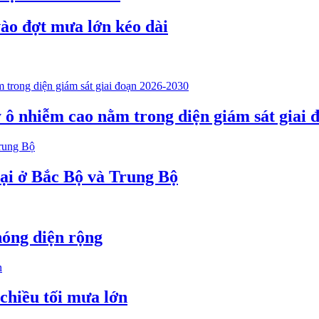
vào đợt mưa lớn kéo dài
 ô nhiễm cao nằm trong diện giám sát giai 
lại ở Bắc Bộ và Trung Bộ
nóng diện rộng
 chiều tối mưa lớn