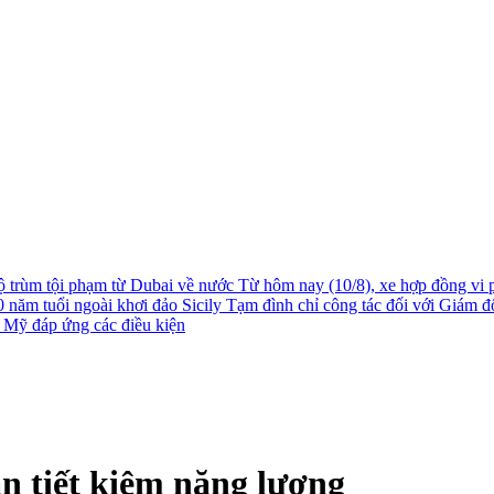
độ trùm tội phạm từ Dubai về nước
Từ hôm nay (10/8), xe hợp đồng vi 
0 năm tuổi ngoài khơi đảo Sicily
Tạm đình chỉ công tác đối với Giám 
 Mỹ đáp ứng các điều kiện
ân tiết kiệm năng lượng