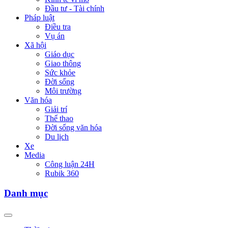
Đầu tư - Tài chính
Pháp luật
Điều tra
Vụ án
Xã hội
Giáo dục
Giao thông
Sức khỏe
Đời sống
Môi trường
Văn hóa
Giải trí
Thể thao
Đời sống văn hóa
Du lịch
Xe
Media
Công luận 24H
Rubik 360
Danh mục