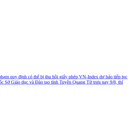
phạm quy định có thể bị thu hồi giấy phép
VN-Index dự báo tiếp tục
đốc Sở Giáo dục và Đào tạo tỉnh Tuyên Quang
Từ trưa nay 9/8, thí