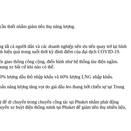
cần thiết nhằm giảm tiêu thụ năng lượng.
 tất cả người dân và các doanh nghiệp nên ưu tiên quay trở lại hình
nh hiệu quả trong suốt thời kỳ đỉnh điểm của đại dịch COVID-19.
ện giao thông công cộng, điển hình như hệ thống tàu điện ngầm.
ung xe bất cứ khi nào có thể.
ng 50% lượng dầu thô nhập khẩu và 60% lượng LNG nhập khẩu.
ẩu năng lượng tăng vọt do giá dầu leo thang bởi chiến sự tại Trung
 để di chuyển trong chuyến công tác tại Phuket nhằm phát động
yến xe buýt điện thông minh tại Phuket để giảm tiêu thụ nhiên liệu,