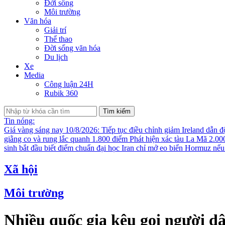
Đời sống
Môi trường
Văn hóa
Giải trí
Thể thao
Đời sống văn hóa
Du lịch
Xe
Media
Công luận 24H
Rubik 360
Tìm kiếm
Tin nóng:
Giá vàng sáng nay 10/8/2026: Tiếp tục điều chỉnh giảm
Ireland dẫn 
giằng co và rung lắc quanh 1.800 điểm
Phát hiện xác tàu La Mã 2.00
sinh bắt đầu biết điểm chuẩn đại học
Iran chỉ mở eo biển Hormuz nếu
Xã hội
Môi trường
Nhiều quốc gia kêu gọi người d