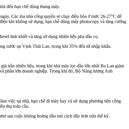
 nhà đến hạn chế dùng thang máy.
g ngày. Các tòa nhà công quyền sẽ chạy điều hòa ở mức 26-27°C để
 bị điện khi không sử dụng, hạn chế dùng máy photocopy và tăng cường
sel tinh khiết và tăng sử dụng nhiên liệu pha dầu cọ.
ong nước tại Vịnh Thái Lan, trong khi 35% đến từ nhập khẩu.
iá trần nhiên liệu, trong khi nhà máy lọc dầu lớn nhất Ba Lan giảm
nh và phần lớn doanh nghiệp. Trong khi đó, Bộ Năng lượng Anh
làm việc tại nhà, hạn chế đi máy bay và sử dụng phương tiện công
êu thụ toàn cầu.
g như sau cuộc khủng hoảng dầu mỏ cách đây hơn nửa thế kỷ.