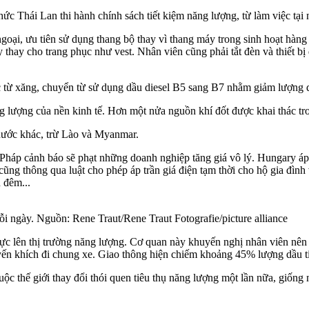
c Thái Lan thi hành chính sách tiết kiệm năng lượng, từ làm việc tại
oại, ưu tiên sử dụng thang bộ thay vì thang máy trong sinh hoạt hàn
y thay cho trang phục như vest. Nhân viên cũng phải tắt đèn và thiết
 từ xăng, chuyển từ sử dụng dầu diesel B5 sang B7 nhằm giảm lượng die
 lượng của nền kinh tế. Hơn một nửa nguồn khí đốt được khai thác tr
 nước khác, trừ Lào và Myanmar.
háp cảnh báo sẽ phạt những doanh nghiệp tăng giá vô lý. Hungary áp g
ũng thông qua luật cho phép áp trần giá điện tạm thời cho hộ gia đì
 đêm...
i ngày. Nguồn: Rene Traut/Rene Traut Fotografie/picture alliance
lực lên thị trường năng lượng. Cơ quan này khuyến nghị nhân viên nên 
yến khích đi chung xe. Giao thông hiện chiếm khoảng 45% lượng dầu ti
ộc thế giới thay đổi thói quen tiêu thụ năng lượng một lần nữa, giốn