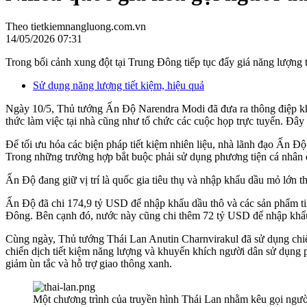
Theo tietkiemnangluong.com.vn
14/05/2026 07:31
Trong bối cảnh xung đột tại Trung Đông tiếp tục đẩy giá năng lượng t
Sử dụng năng lượng tiết kiệm, hiệu quả
Ngày 10/5, Thủ tướng Ấn Độ Narendra Modi đã đưa ra thông điệp khẩn 
thức làm việc tại nhà cũng như tổ chức các cuộc họp trực tuyến. Đây
Để tối ưu hóa các biện pháp tiết kiệm nhiên liệu, nhà lãnh đạo Ấn Đ
Trong những trường hợp bắt buộc phải sử dụng phương tiện cá nhân đ
Ấn Độ đang giữ vị trí là quốc gia tiêu thụ và nhập khẩu dầu mỏ lớ
Ấn Độ đã chi 174,9 tỷ USD để nhập khẩu dầu thô và các sản phẩm tinh
Đông. Bên cạnh đó, nước này cũng chi thêm 72 tỷ USD để nhập khẩu
Cùng ngày, Thủ tướng Thái Lan Anutin Charnvirakul đã sử dụng chiế
chiến dịch tiết kiệm năng lượng và khuyến khích người dân sử dụng p
giảm ùn tắc và hỗ trợ giao thông xanh.
Một chương trình của truyền hình Thái Lan nhằm kêu gọi ngư