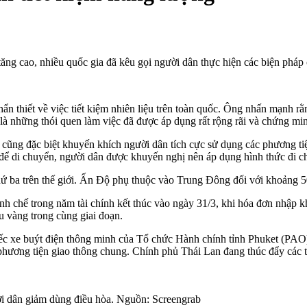
ăng cao, nhiều quốc gia đã kêu gọi người dân thực hiện các biện pháp 
thiết về việc tiết kiệm nhiên liệu trên toàn quốc. Ông nhấn mạnh rằng
 là những thói quen làm việc đã được áp dụng rất rộng rãi và chứng mi
ộ cũng đặc biệt khuyến khích người dân tích cực sử dụng các phương ti
ể di chuyển, người dân được khuyến nghị nên áp dụng hình thức đi ch
n thứ ba trên thế giới. Ấn Độ phụ thuộc vào Trung Đông đối với khoả
 chế trong năm tài chính kết thúc vào ngày 31/3, khi hóa đơn nhập kh
 vàng trong cùng giai đoạn.
c xe buýt điện thông minh của Tổ chức Hành chính tỉnh Phuket (PAO)
hương tiện giao thông chung. Chính phủ Thái Lan đang thúc đẩy các tu
ời dân giảm dùng điều hòa. Nguồn: Screengrab