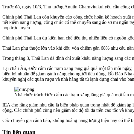
Trước đó, ngày 10/3, Thủ tướng Anutin Charnvirakul yêu cầu công chứ
Chính phủ Thái Lan còn khuyến cáo công chức hoãn kế hoạch xuất ng
tiết kiệm năng lượng, công chức có thể chuyển sang áo sơ mi ngắn ta
họp trực tuyến.
Chính phủ Thái Lan dự kiến hạn chế tiêu thụ nhiên liệu có nguồn gốc
Thái Lan phụ thuộc lớn vào khí đốt, vốn chiếm gần 68% nhu cầu năng
Trong tháng 3, Thái Lan đã đình chỉ xuất khẩu năng lượng sang các
Tại châu Âu, Đức cấm các trạm xăng tăng giá quá một lần mỗi ngày, P
biên lợi nhuận để giảm gánh nặng cho người tiêu dùng. Bồ Đào Nha c
khuyến nghị các quán rượu và nhà hàng tắt tủ lạnh đựng chai vào ban
Nhà chức trách Đức cấm các trạm xăng tăng giá quá một lần mỗ
IEA cho rằng giảm nhu cầu là biện pháp quan trọng nhất để giảm áp 
cộng. Các chính phủ cũng nên giảm tốc độ tối đa trên cao tốc và khu
Các chuyên gia cảnh báo, khủng hoảng năng lượng hiện nay có thể bu
Tin liên quan