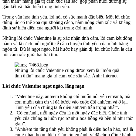
tinh thần” mang giá trị cảm xúc sâu sắc, góp phần nuôi dưỡng sự
gắn kết và thấu hiểu trong tình yêu.
Trong văn hóa tình yêu, lời nói có sức mạnh đặc biệt. Một lời chúc
đúng lúc có thể xoa dịu khoảng cách, hâm nóng cảm xúc và khẳng
định sự hiện diện của người kia trong đời mình.
Những lời chúc Valentine là sự xác nhận tình cảm, lời cam kết đồng
hành và là cách mỗi người kể câu chuyện tình yêu của mình bằng
ngôn từ. Dù là ngọt ngào, hài hước hay giản dị, lời chúc luôn là cầu
nối cảm xúc giữa hai trái tim.
Những lời chúc Valentine cũng được xem là “món quà
tinh thần” mang giá trị cảm xúc sâu sắc. Ảnh: Internet
Lời chúc Valentine ngọt ngào, lãng mạn
“Valentine này, anh/em không chỉ muốn nói yêu em/anh, mà
còn muốn cảm ơn vì đã bước vào cuộc đời anh/em và ở lại.
Tình yêu của chúng ta là điều anh/em trân trọng nhất”.
“Có em/anh, mỗi ngày đều là một ngày đặc biệt. Chúc tình
yêu của chúng ta luôn rực rỡ như hoa hồng và bền bỉ như thời
gian”.
“Anh/em tin rằng tình yêu không phải là điều hoàn hảo, mà là
cùng nhau hoàn thiện. Cảm ơn em/anh vì đã chọn đồng hành