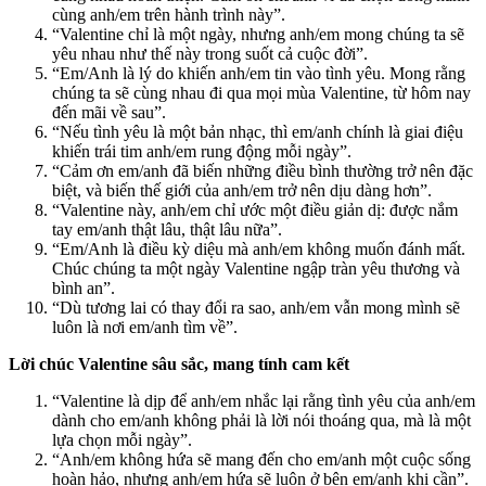
cùng anh/em trên hành trình này”.
“Valentine chỉ là một ngày, nhưng anh/em mong chúng ta sẽ
yêu nhau như thế này trong suốt cả cuộc đời”.
“Em/Anh là lý do khiến anh/em tin vào tình yêu. Mong rằng
chúng ta sẽ cùng nhau đi qua mọi mùa Valentine, từ hôm nay
đến mãi về sau”.
“Nếu tình yêu là một bản nhạc, thì em/anh chính là giai điệu
khiến trái tim anh/em rung động mỗi ngày”.
“Cảm ơn em/anh đã biến những điều bình thường trở nên đặc
biệt, và biến thế giới của anh/em trở nên dịu dàng hơn”.
“Valentine này, anh/em chỉ ước một điều giản dị: được nắm
tay em/anh thật lâu, thật lâu nữa”.
“Em/Anh là điều kỳ diệu mà anh/em không muốn đánh mất.
Chúc chúng ta một ngày Valentine ngập tràn yêu thương và
bình an”.
“Dù tương lai có thay đổi ra sao, anh/em vẫn mong mình sẽ
luôn là nơi em/anh tìm về”.
Lời chúc Valentine sâu sắc, mang tính cam kết
“Valentine là dịp để anh/em nhắc lại rằng tình yêu của anh/em
dành cho em/anh không phải là lời nói thoáng qua, mà là một
lựa chọn mỗi ngày”.
“Anh/em không hứa sẽ mang đến cho em/anh một cuộc sống
hoàn hảo, nhưng anh/em hứa sẽ luôn ở bên em/anh khi cần”.