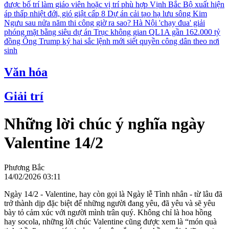
được bố trí làm giáo viên hoặc vị trí phù hợp
Vịnh Bắc Bộ xuất hiện
áp thấp nhiệt đới, gió giật cấp 8
Dự án cải tạo hạ lưu sông Kim
Ngưu sau nửa năm thi công giờ ra sao?
Hà Nội 'chạy đua' giải
phóng mặt bằng siêu dự án Trục không gian QL1A gần 162.000 tỷ
đồng
Ông Trump ký hai sắc lệnh mới siết quyền công dân theo nơi
sinh
Văn hóa
Giải trí
Những lời chúc ý nghĩa ngày
Valentine 14/2
Phương Bắc
14/02/2026 03:11
Ngày 14/2 - Valentine, hay còn gọi là Ngày lễ Tình nhân - từ lâu đã
trở thành dịp đặc biệt để những người đang yêu, đã yêu và sẽ yêu
bày tỏ cảm xúc với người mình trân quý. Không chỉ là hoa hồng
hay socola, những lời chúc Valentine cũng được xem là “món quà