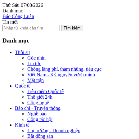
Thứ Sáu 07/08/2026
Danh mục
Báo Công Luận
Tin mới
Tìm kiếm
Danh mục
Thời sự
Góc nhìn
Tin tức
Chống lãng phí, tham nhũng, tiêu cực
Việt Nam - Kỷ nguyên vươn mình
Mặt trận
Quốc tế
Tiêu điểm Quốc tế
Thế giới 24h
Công nghệ
Báo chí - Truyền thông
Nghề báo
Công tác hội
Kinh tế
Thị trường - Doanh nghiệp
Bất động sản