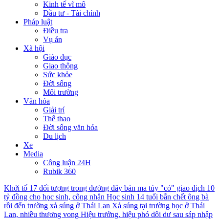
Kinh tế vĩ mô
Đầu tư - Tài chính
Pháp luật
Điều tra
Vụ án
Xã hội
Giáo dục
Giao thông
Sức khỏe
Đời sống
Môi trường
Văn hóa
Giải trí
Thể thao
Đời sống văn hóa
Du lịch
Xe
Media
Công luận 24H
Rubik 360
Khởi tố 17 đối tượng trong đường dây bán ma túy "cỏ" giao dịch 10
tỷ đồng cho học sinh, công nhân
Học sinh 14 tuổi bắn chết ông bà
rồi đến trường xả súng ở Thái Lan
Xả súng tại trường học ở Thái
Lan, nhiều thương vong
Hiệu trưởng, hiệu phó dôi dư sau sáp nhập