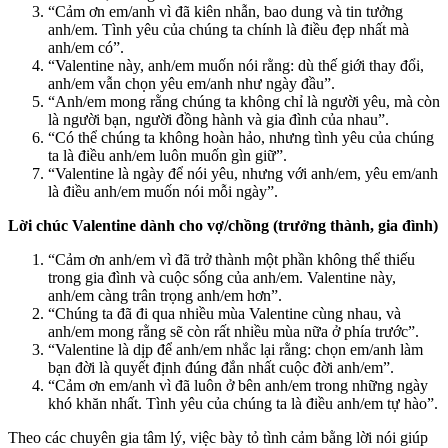
“Cảm ơn em/anh vì đã kiên nhẫn, bao dung và tin tưởng
anh/em. Tình yêu của chúng ta chính là điều đẹp nhất mà
anh/em có”.
“Valentine này, anh/em muốn nói rằng: dù thế giới thay đổi,
anh/em vẫn chọn yêu em/anh như ngày đầu”.
“Anh/em mong rằng chúng ta không chỉ là người yêu, mà còn
là người bạn, người đồng hành và gia đình của nhau”.
“Có thể chúng ta không hoàn hảo, nhưng tình yêu của chúng
ta là điều anh/em luôn muốn gìn giữ”.
“Valentine là ngày để nói yêu, nhưng với anh/em, yêu em/anh
là điều anh/em muốn nói mỗi ngày”.
Lời chúc Valentine dành cho vợ/chồng (trưởng thành, gia đình)
“Cảm ơn anh/em vì đã trở thành một phần không thể thiếu
trong gia đình và cuộc sống của anh/em. Valentine này,
anh/em càng trân trọng anh/em hơn”.
“Chúng ta đã đi qua nhiều mùa Valentine cùng nhau, và
anh/em mong rằng sẽ còn rất nhiều mùa nữa ở phía trước”.
“Valentine là dịp để anh/em nhắc lại rằng: chọn em/anh làm
bạn đời là quyết định đúng đắn nhất cuộc đời anh/em”.
“Cảm ơn em/anh vì đã luôn ở bên anh/em trong những ngày
khó khăn nhất. Tình yêu của chúng ta là điều anh/em tự hào”.
Theo các chuyên gia tâm lý, việc bày tỏ tình cảm bằng lời nói giúp