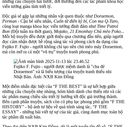
những câu chuyện hài hước, đời thường đến các tác phẩm khoa học
viễn tưởng giàu tính triết lý.
Độc giả sẽ gặp lại những nhân vật quen thuộc như
Doraemon
,
Perman
- Cậu bé siêu nhân,
Cuốn từ điển kỳ bí, Con ma Q-Taro,
cùng loạt manga khoa học viễn tưởng đình đám như
Time Patrol
Bon
(Đội tuần tra thời gian),
Mojako, 21 Emonhay Chú mèo Poko
...
Mỗi bộ truyện đều được giới thiệu qua chương đầu tiên, giúp người
đọc cảm nhận được bề rộng sáng tác và phong cách đa dạng của
Fujiko F. Fujio - người không chỉ tạo nên chú mèo máy Doraemon,
mà còn mở ra cả một “vũ trụ” truyện tranh phong phú.
Fujiko F. Fujio - người được mệnh danh là "cha đẻ
Doraemon" và là biểu tượng của truyện tranh thiếu nhi
Nhật Bản. Ảnh: NXB Kim Đồng
Một điểm nhấn đặc biệt của “F THE BEST” là sự kết hợp giữa
những câu chuyện nhẹ nhàng, hóm hỉnh dành cho thiếu nhi và các
tác phẩm mang chiều sâu triết lý hướng tới độc giả trưởng thành.
Bên cạnh phần truyện, sách còn có phụ lục phong phú gồm “F THE
HISTORY” - bộ ảnh tư liệu về quá trình sáng tác, “F THE
ESSAY” - những bài viết tự sự của tác giả, cùng danh mục toàn bộ
tác phẩm đã xuất bản.
Theo đại diện NXB Kim Đồng, dù là một tuyển tập đồ sộ, “F THE