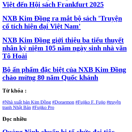
Việt đến Hội sách Frankfurt 2025
NXB Kim Đồng ra mắt bộ sách 'Truyện
cổ tích hiện đại Việt Nam'
NXB Kim Đồng giới thiệu ba tiểu thuyết
nhân kỷ niệm 105 năm ngày sinh nhà văn
Tô Hoài
Bộ ấn phẩm đặc biệt của NXB Kim Đồng
chào mừng 80 năm Quốc khánh
Từ khóa :
#Nhà xuất bản Kim Đồng
#Doraemon
#Fujiko F. Fujio
#truyện
tranh Nhật Bản
#Fujiko Pro
Đọc nhiều
Quảng Ninh chuẩn bị tổ chức đại tiệc