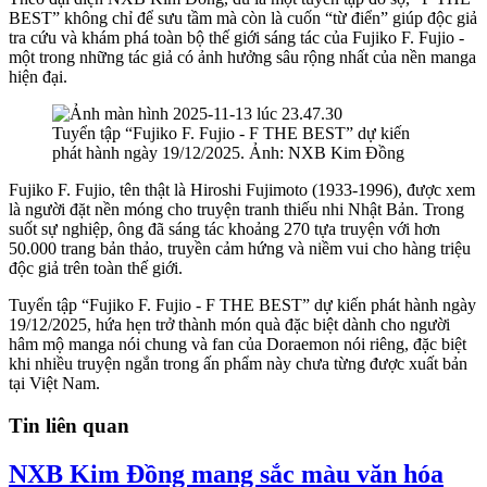
BEST” không chỉ để sưu tầm mà còn là cuốn “từ điển” giúp độc giả
tra cứu và khám phá toàn bộ thế giới sáng tác của Fujiko F. Fujio -
một trong những tác giả có ảnh hưởng sâu rộng nhất của nền manga
hiện đại.
Tuyển tập “Fujiko F. Fujio - F THE BEST” dự kiến
phát hành ngày 19/12/2025. Ảnh: NXB Kim Đồng
Fujiko F. Fujio, tên thật là Hiroshi Fujimoto (1933-1996), được xem
là người đặt nền móng cho truyện tranh thiếu nhi Nhật Bản. Trong
suốt sự nghiệp, ông đã sáng tác khoảng 270 tựa truyện với hơn
50.000 trang bản thảo, truyền cảm hứng và niềm vui cho hàng triệu
độc giả trên toàn thế giới.
Tuyển tập “Fujiko F. Fujio - F THE BEST” dự kiến phát hành ngày
19/12/2025, hứa hẹn trở thành món quà đặc biệt dành cho người
hâm mộ manga nói chung và fan của Doraemon nói riêng, đặc biệt
khi nhiều truyện ngắn trong ấn phẩm này chưa từng được xuất bản
tại Việt Nam.
Tin liên quan
NXB Kim Đồng mang sắc màu văn hóa