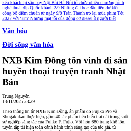
kéo khách tại sân bay Nội Bài
Hà Nội tổ chức nhiều chương trình
nghệ thuật dịp Quốc khánh 2/9
Những đại học đầu tiên dự kiến
công bố điểm chuẩn từ ngày 9/8
Trấn Thành trở lại mùa phim Tết
2027 với ‘Em’
Những mặt tối của động cơ diesel ít người biết
Văn hóa
Đời sống văn hóa
NXB Kim Đồng tôn vinh di sản
huyền thoại truyện tranh Nhật
Bản
Trung Nguyễn
13/11/2025 23:29
Theo thông tin từ NXB Kim Đồng, ấn phẩm do Fujiko Pro và
Shogakukan thực hiện, gồm 40 tác phẩm tiêu biểu trải dài trong suốt
sự nghiệp sáng tác của Fujiko F. Fujio. Với hơn 680 trang khổ lớn,
tuyển tập tái hiện toàn cảnh hành trình sáng tạo của tác giả, từ