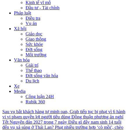
Kinh tế vĩ mô
Đầu tư - Tài chính
Pháp luật
Điều tra
Vụ án
Xã hội
Giáo dục
Giao thông
Sức khỏe
Đời sống
Môi trường
Văn hóa
Giải trí
Thể thao
Đời sống văn hóa
Du lịch
Xe
Media
Công luận 24H
Rubik 360
Sau vụ bắt khách hàng tự minh oan, Grab tiếp tục bị phạt vì 6 hành
vi vi phạm quyền lợi người tiêu dùng
Đồng thuận phương án nghỉ
Tết Nguyên đán 2027 trong 7 ngày
Điều gì đẩy nam sinh 14 tuổi
đến vụ xả súng ở Thái Lan?
Phạt nhiều trường hợp ‘cò mồi’, chèo