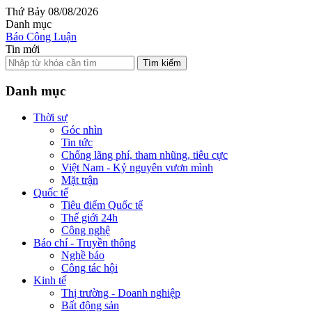
Thứ Bảy 08/08/2026
Danh mục
Báo Công Luận
Tin mới
Tìm kiếm
Danh mục
Thời sự
Góc nhìn
Tin tức
Chống lãng phí, tham nhũng, tiêu cực
Việt Nam - Kỷ nguyên vươn mình
Mặt trận
Quốc tế
Tiêu điểm Quốc tế
Thế giới 24h
Công nghệ
Báo chí - Truyền thông
Nghề báo
Công tác hội
Kinh tế
Thị trường - Doanh nghiệp
Bất động sản