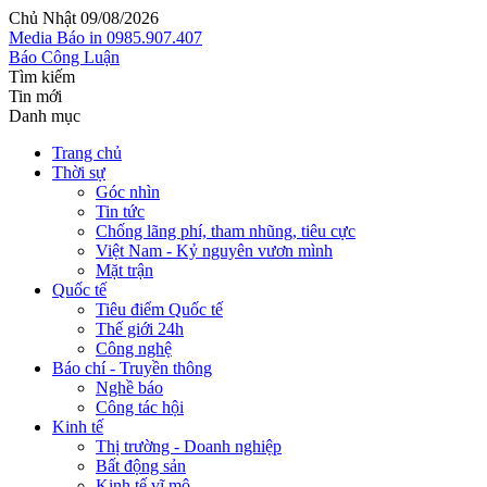
Chủ Nhật 09/08/2026
Media
Báo in
0985.907.407
Báo Công Luận
Tìm kiếm
Tin mới
Danh mục
Trang chủ
Thời sự
Góc nhìn
Tin tức
Chống lãng phí, tham nhũng, tiêu cực
Việt Nam - Kỷ nguyên vươn mình
Mặt trận
Quốc tế
Tiêu điểm Quốc tế
Thế giới 24h
Công nghệ
Báo chí - Truyền thông
Nghề báo
Công tác hội
Kinh tế
Thị trường - Doanh nghiệp
Bất động sản
Kinh tế vĩ mô