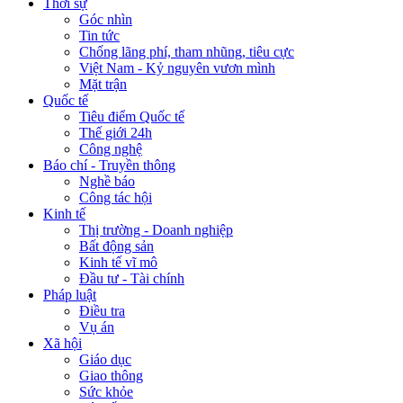
Thời sự
Góc nhìn
Tin tức
Chống lãng phí, tham nhũng, tiêu cực
Việt Nam - Kỷ nguyên vươn mình
Mặt trận
Quốc tế
Tiêu điểm Quốc tế
Thế giới 24h
Công nghệ
Báo chí - Truyền thông
Nghề báo
Công tác hội
Kinh tế
Thị trường - Doanh nghiệp
Bất động sản
Kinh tế vĩ mô
Đầu tư - Tài chính
Pháp luật
Điều tra
Vụ án
Xã hội
Giáo dục
Giao thông
Sức khỏe