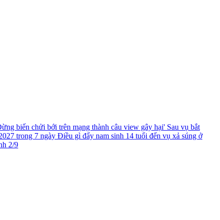
ừng biến chửi bới trên mạng thành câu view gây hại'
Sau vụ bắt
2027 trong 7 ngày
Điều gì đẩy nam sinh 14 tuổi đến vụ xả súng ở
nh 2/9