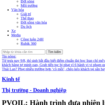
Đời sống
Môi trường
Văn hóa
Giải trí
Thể thao
Đời sống văn hóa
Du lịch
Xe
Media
Công luận 24H
Rubik 360
Tìm kiếm
Tin nóng:
Từ trưa nay 9/8, thí sinh bắt đầu biết điểm chuẩn đại học
Iran chỉ mở
khách hàng tự minh oan, Grab tiếp tục bị phạt vì 6 hành vi vi phạm q
Thái Lan?
Phạt nhiều trường hợp ‘cò mồi’, chèo kéo khách tại sân b
Kinh tế
Thị trường - Doanh nghiệp
PVOIL: Hành trình đưa nhiên li