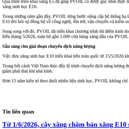
Quá trình triển khai xăng E5 đã giúp PVOIL có được góc nhìn thực tiễ
xăng sinh học E10.
Trong những năm gần đây, PVOIL từng bước nâng cấp hệ thống hạ tần
E10 đòi hỏi sự đồng bộ về công nghệ, tồn trữ, vận chuyển và kiểm so
Song song với đó, PVOIL đã triển khai chương trình thí điểm kinh do
Đến tháng 5/2026, toàn bộ gần 1.000 cửa hàng xăng dầu của PVOIL 
Sẵn sàng cho giai đoạn chuyển dịch năng lượng
Việc đưa xăng sinh học E10 triển khai trên toàn quốc từ 15/5/2026 k
Trong bối cảnh Việt Nam thúc đẩy lộ trình chuyển dịch năng lượng t
giảm phát thải khí nhà kính.
Hơn 15 năm kiên trì theo đuổi nhiên liệu sinh học, PVOIL không chỉ
Tin liên quan
Từ 1/6/2026, cây xăng chậm bán xăng E10 s