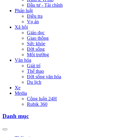
Đầu tư - Tài chính
Pháp luật
Điều tra
Vụ án
Xã hội
Giáo dục
Giao thông
Sức khỏe
Đời sống
Môi trường
Văn hóa
Giải trí
Thể thao
Đời sống văn hóa
Du lịch
Xe
Media
Công luận 24H
Rubik 360
Danh mục