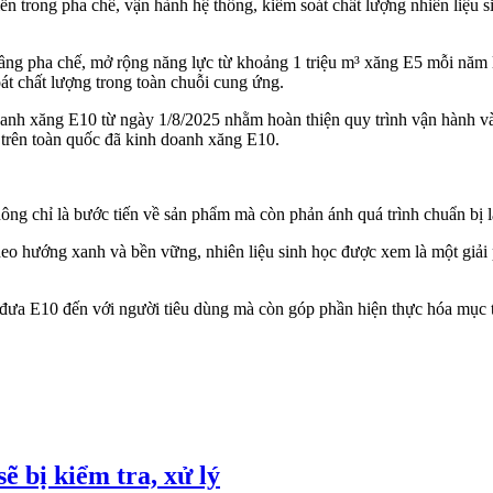
n trong pha chế, vận hành hệ thống, kiểm soát chất lượng nhiên liệu si
g pha chế, mở rộng năng lực từ khoảng 1 triệu m³ xăng E5 mỗi năm l
át chất lượng trong toàn chuỗi cung ứng.
anh xăng E10 từ ngày 1/8/2025 nhằm hoàn thiện quy trình vận hành và đ
trên toàn quốc đã kinh doanh xăng E10.
hông chỉ là bước tiến về sản phẩm mà còn phản ánh quá trình chuẩn bị
heo hướng xanh và bền vững, nhiên liệu sinh học được xem là một giải
 đưa E10 đến với người tiêu dùng mà còn góp phần hiện thực hóa mục 
ẽ bị kiểm tra, xử lý