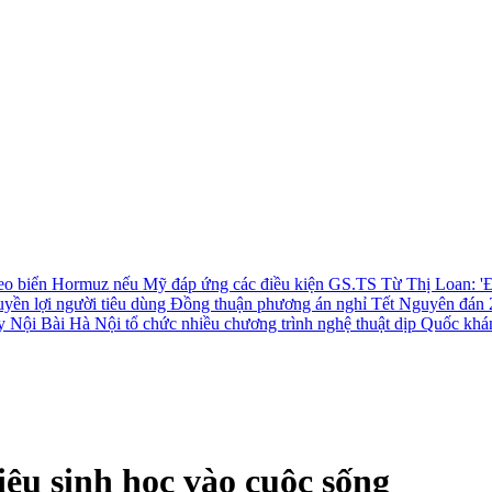
 eo biển Hormuz nếu Mỹ đáp ứng các điều kiện
GS.TS Từ Thị Loan: 'Đ
uyền lợi người tiêu dùng
Đồng thuận phương án nghỉ Tết Nguyên đán 
ay Nội Bài
Hà Nội tổ chức nhiều chương trình nghệ thuật dịp Quốc khá
ệu sinh học vào cuộc sống