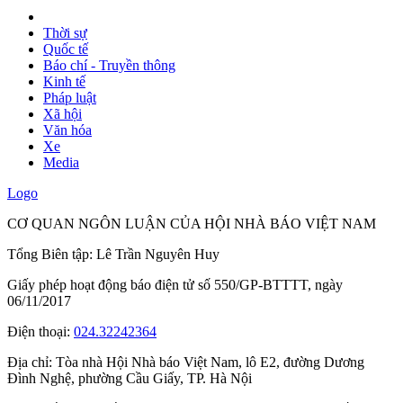
Thời sự
Quốc tế
Báo chí - Truyền thông
Kinh tế
Pháp luật
Xã hội
Văn hóa
Xe
Media
Logo
CƠ QUAN NGÔN LUẬN CỦA HỘI NHÀ BÁO VIỆT NAM
Tổng Biên tập: Lê Trần Nguyên Huy
Giấy phép hoạt động báo điện tử số 550/GP-BTTTT, ngày
06/11/2017
Điện thoại:
024.32242364
Địa chỉ:
Tòa nhà Hội Nhà báo Việt Nam, lô E2, đường Dương
Đình Nghệ, phường Cầu Giấy, TP. Hà Nội