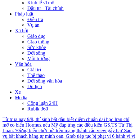
Kinh tế vĩ mô
Đầu tư - Tài chính
Pháp luật
Điều tra
Vụ án
Xã hội
Giáo dục
Giao thông
Sức khỏe
Đời sống
Môi trường
Văn hóa
Giải trí
Thể thao
Đời sống văn hóa
Du lịch
Xe
Media
Công luận 24H
Rubik 360
Từ trưa nay 9/8, thí sinh bắt đầu biết điểm chuẩn đại học
Iran chỉ
mở eo biển Hormuz nếu Mỹ đáp ứng các điều kiện
GS.TS Từ Thị
Loan: 'Đừng biến chửi bới trên mạng thành câu view gây hại'
Sau
vụ bắt khách hàng tự minh oan, Grab tiếp tục bị phạt vì 6 hành vi vi