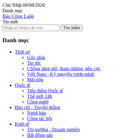
Chủ Nhật 09/08/2026
Danh mục
Báo Công Luận
Tin mới
Tìm kiếm
Danh mục
Thời sự
Góc nhìn
Tin tức
Chống lãng phí, tham nhũng, tiêu cực
Việt Nam - Kỷ nguyên vươn mình
Mặt trận
Quốc tế
Tiêu điểm Quốc tế
Thế giới 24h
Công nghệ
Báo chí - Truyền thông
Nghề báo
Công tác hội
Kinh tế
Thị trường - Doanh nghiệp
Bất động sản