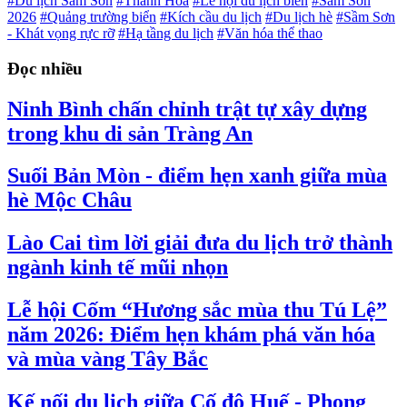
#Du lịch Sầm Sơn
#Thanh Hóa
#Lễ hội du lịch biển
#Sầm Sơn
2026
#Quảng trường biển
#Kích cầu du lịch
#Du lịch hè
#Sầm Sơn
- Khát vọng rực rỡ
#Hạ tầng du lịch
#Văn hóa thể thao
Đọc nhiều
Ninh Bình chấn chỉnh trật tự xây dựng
trong khu di sản Tràng An
Suối Bản Mòn - điểm hẹn xanh giữa mùa
hè Mộc Châu
Lào Cai tìm lời giải đưa du lịch trở thành
ngành kinh tế mũi nhọn
Lễ hội Cốm “Hương sắc mùa thu Tú Lệ”
năm 2026: Điểm hẹn khám phá văn hóa
và mùa vàng Tây Bắc
Kế nối du lịch giữa Cố đô Huế - Phong