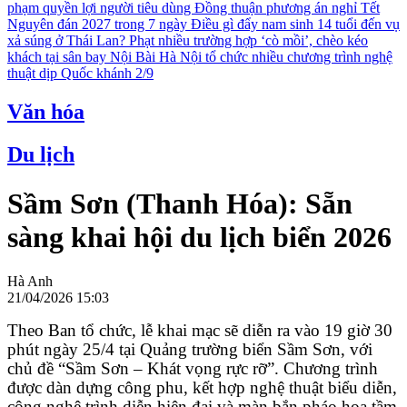
phạm quyền lợi người tiêu dùng
Đồng thuận phương án nghỉ Tết
Nguyên đán 2027 trong 7 ngày
Điều gì đẩy nam sinh 14 tuổi đến vụ
xả súng ở Thái Lan?
Phạt nhiều trường hợp ‘cò mồi’, chèo kéo
khách tại sân bay Nội Bài
Hà Nội tổ chức nhiều chương trình nghệ
thuật dịp Quốc khánh 2/9
Văn hóa
Du lịch
Sầm Sơn (Thanh Hóa): Sẵn
sàng khai hội du lịch biển 2026
Hà Anh
21/04/2026 15:03
Theo Ban tổ chức, lễ khai mạc sẽ diễn ra vào 19 giờ 30
phút ngày 25/4 tại Quảng trường biển Sầm Sơn, với
chủ đề “Sầm Sơn – Khát vọng rực rỡ”. Chương trình
được dàn dựng công phu, kết hợp nghệ thuật biểu diễn,
công nghệ trình diễn hiện đại và màn bắn pháo hoa tầm