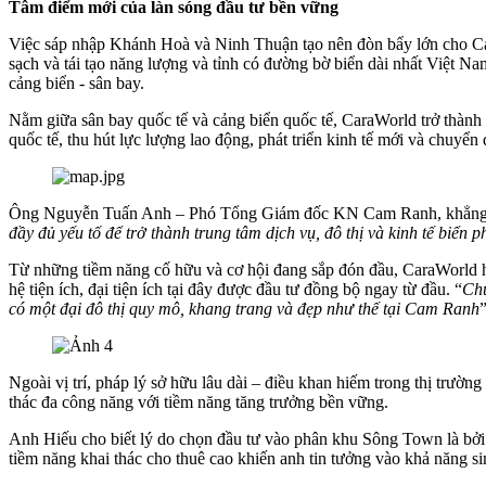
Tâm điểm mới của làn sóng đầu tư bền vững
Việc sáp nhập Khánh Hoà và Ninh Thuận tạo nên đòn bẩy lớn cho Car
sạch và tái tạo năng lượng và tỉnh có đường bờ biển dài nhất Việt Na
cảng biển - sân bay.
Nằm giữa sân bay quốc tế và cảng biển quốc tế, CaraWorld trở thành m
quốc tế, thu hút lực lượng lao động, phát triển kinh tế mới và chuyển 
Ông Nguyễn Tuấn Anh – Phó Tổng Giám đốc KN Cam Ranh, khẳng 
đầy đủ yếu tố để trở thành trung tâm dịch vụ, đô thị và kinh tế biển 
Từ những tiềm năng cố hữu và cơ hội đang sắp đón đầu, CaraWorld hư
hệ tiện ích, đại tiện ích tại đây được đầu tư đồng bộ ngay từ đầu. “
Chủ
có một đại đô thị quy mô, khang trang và đẹp như thế tại Cam Ranh
Ngoài vị trí, pháp lý sở hữu lâu dài – điều khan hiếm trong thị trườn
thác đa công năng với tiềm năng tăng trưởng bền vững.
Anh Hiếu cho biết lý do chọn đầu tư vào phân khu Sông Town là bởi dự án
tiềm năng khai thác cho thuê cao khiến anh tin tưởng vào khả năng si