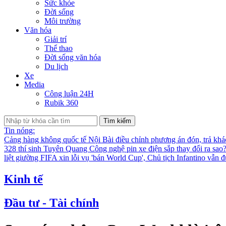
Sức khỏe
Đời sống
Môi trường
Văn hóa
Giải trí
Thể thao
Đời sống văn hóa
Du lịch
Xe
Media
Công luận 24H
Rubik 360
Tìm kiếm
Tin nóng:
Cảng hàng không quốc tế Nội Bài điều chỉnh phương án đón, trả kh
328 thí sinh Tuyên Quang
Công nghệ pin xe điện sắp thay đổi ra sao
liệt giường
FIFA xin lỗi vụ 'bán World Cup', Chủ tịch Infantino vẫn 
Kinh tế
Đầu tư - Tài chính