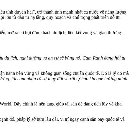
 tỉnh duyên hải”, trở thành tỉnh mạnh nhất cả nước về năng lượng
i lớn từ đầu tư hạ tầng, quy hoạch và chú trọng phát triển đô thị
iển, mở ra cơ hội đón khách du lịch, liên kết vùng và giao thương
cầu du lịch, nghỉ dưỡng và an cư sẽ bùng nổ. Cam Ranh đang hội tụ
vận hành bền vững và không gian sống chuẩn quốc tế. Đó là lý do mà
ương, tôi cảm nhận rõ sự thay đổi và rất tự hào khi quê hương mình
aWorld. Đây chính là nền tảng giúp tài sản dễ dàng tích lũy và khai
n cạnh đó, pháp lý sở hữu lâu dài, vị trí ngay cạnh sân bay quốc tế và