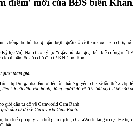
âm điểm' mới của BĐS biển Khá
chóng thu hút hàng ngàn lượt người đổ về tham quan, vui chơi, trải 
 Kỷ lục Việt Nam trao kỷ lục “ngày hội dã ngoại bên biển đông nhất
riển khai thần tốc của chủ đầu tư KN Cam Ranh.
 người tham gia.
Bùi Thị Dung, nhà đầu tư đến từ Thái Nguyên, chia sẻ lần thứ 2 chị 
iện ích bắt đầu vận hành, dòng người đổ về. Tôi bất ngờ vì tiến độ n
o giới đầu tư đổ về Caraworld Cam Ranh.
̣ án, tìm hiểu pháp lý và chốt giao dịch tại CaraWorld tăng rõ rệt. Hệ 
” thật.