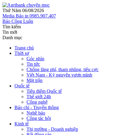
Thứ Năm 06/08/2026
Media
Báo in
0985.907.407
Báo Công Luận
Tìm kiếm
Tin mới
Danh mục
Trang chủ
Thời sự
Góc nhìn
Tin tức
Chống lãng phí, tham nhũng, tiêu cực
Việt Nam - Kỷ nguyên vươn mình
Mặt trận
Quốc tế
Tiêu điểm Quốc tế
Thế giới 24h
Công nghệ
Báo chí - Truyền thông
Nghề báo
Công tác hội
Kinh tế
Thị trường - Doanh nghiệp
Bất động sản