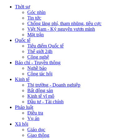
Thời sự
Góc nhìn
Tin tức
Chống lãng phí, tham nhũng, tiêu cực
Việt Nam - Kỷ nguyên vươn mình
Mặt trận
Quốc tế
Tiêu điểm Quốc tế
Thế giới 24h
Công nghệ
Báo chí - Truyền thông
Nghề báo
Công tác hội
Kinh tế
Thị trường - Doanh nghiệp
Bất động sản
Kinh tế vĩ mô
Đầu tư - Tài chính
Pháp luật
Điều tra
Vụ án
Xã hội
Giáo dục
Giao thông