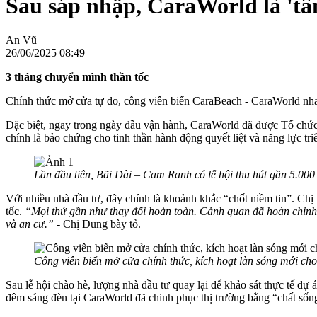
Sau sáp nhập, CaraWorld là 't
An Vũ
26/06/2025 08:49
3 tháng chuyển mình thần tốc
Chính thức mở cửa tự do, công viên biển CaraBeach - CaraWorld nhanh 
Đặc biệt, ngay trong ngày đầu vận hành, CaraWorld đã được Tổ chức
chính là bảo chứng cho tinh thần hành động quyết liệt và năng lực t
Lần đầu tiên, Bãi Dài – Cam Ranh có lễ hội thu hút gần 5.000
Với nhiều nhà đầu tư, đây chính là khoảnh khắc “chốt niềm tin”. Chị 
tốc.
“Mọi thứ gần như thay đổi hoàn toàn. Cảnh quan đã hoàn chỉnh, t
và an cư.”
- Chị Dung bày tỏ.
Công viên biển mở cửa chính thức, kích hoạt làn sóng mới ch
Sau lễ hội chào hè, lượng nhà đầu tư quay lại để khảo sát thực tế dư
đêm sáng đèn tại CaraWorld đã chinh phục thị trường bằng “chất sống