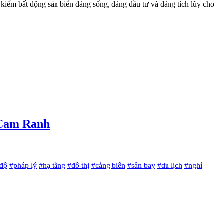
iếm bất động sản biển đáng sống, đáng đầu tư và đáng tích lũy cho
a Cam Ranh
 độ
#pháp lý
#hạ tầng
#đô thị
#cảng biển
#sân bay
#du lịch
#nghỉ