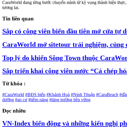
CaraWorld đang từng bước chuyển mình từ kỳ vọng thành hiện thực, l
tương lai.
Tin liên quan
Sắp có công viên biển đầu tiên mở cửa tự
CaraWorld mở sitetour trải nghiệm, củng c
Top lý do khiến Sông Town thuộc CaraWor
Sắp triển khai công viên nước “Cá chép 
Từ khóa :
#CaraWorld
#BĐS biển
#Khánh Hoà
#Ninh Thuận
#CaraBeach
#đầ
dưỡng
#an cư
#tiềm năng
#tăng trưởng bền vững
Đọc nhiều
VN-Index biến động và những kiến nghị phâ