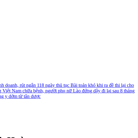
nh doanh, rút ngắn 118 ngày thủ tục
Bài toán khó khi ra đề thi lại cho
g Việt Nam chữa bệnh, người phụ nữ Lào đứng dậy đi lại sau 8 tháng
ng y dởm từ tân dược