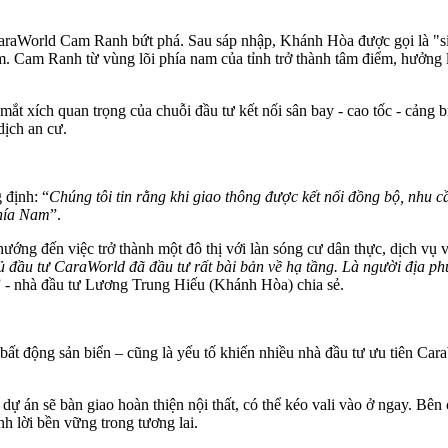
aWorld Cam Ranh bứt phá. Sau sáp nhập, Khánh Hòa được gọi là "siêu
m. Cam Ranh từ vùng lõi phía nam của tỉnh trở thành tâm điểm, hưởng lợ
ắt xích quan trọng của chuỗi đầu tư kết nối sân bay - cao tốc - cảng b
dịch an cư.
định: “
Chúng tôi tin rằng khi giao thông được kết nối đồng bộ, nhu 
phía Nam
”.
ớng đến việc trở thành một đô thị với làn sóng cư dân thực, dịch vụ 
 đầu tư CaraWorld đã đầu tư rất bài bản về hạ tầng. Là người địa ph
” - nhà đầu tư Lương Trung Hiếu (Khánh Hòa) chia sẻ.
g bất động sản biển – cũng là yếu tố khiến nhiều nhà đầu tư ưu tiên Car
 sẽ bàn giao hoàn thiện nội thất, có thể kéo vali vào ở ngay. Bê
nh lời bền vững trong tương lai.