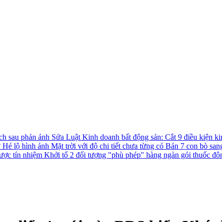
ách sau phản ánh
Sửa Luật Kinh doanh bất động sản: Cắt 9 điều kiện ki
?
Hé lộ hình ảnh Mặt trời với độ chi tiết chưa từng có
Bán 7 con bò san
được tín nhiệm
Khởi tố 2 đối tượng "phù phép" hàng ngàn gói thuốc đô