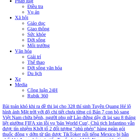
Pháp luật
Điều tra
Vụ án
Xã hội
Giáo dục
Giao thông
Sức khỏe
Đời sống
Môi trường
Văn hóa
Giải trí
Thể thao
Đời sống văn hóa
Du lịch
Xe
Media
Công luận 24H
Rubik 360
Bài toán khó khi ra đề thi lại cho 328 thí sinh Tuyên Quang
Hé lộ
hình ảnh Mặt trời với độ chi tiết chưa từng có
Bán 7 con bò sang
Việt Nam chữa bệnh, người phụ nữ Lào đứng dậy đi lại sau 8 tháng
liệt giường
FIFA xin lỗi vụ 'bán World Cup', Chủ tịch Infantino vẫn
được tín nhiệm
Khởi tố 2 đối tượng "phù phép" hàng ngàn gói
thuốc đông y dởm từ tân dược
TikToker nổi tiếng Mexico bị bắn