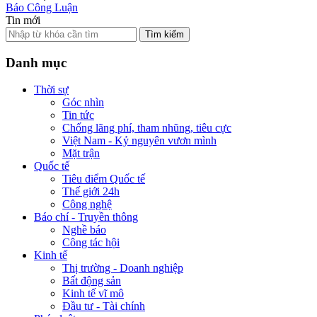
Báo Công Luận
Tin mới
Tìm kiếm
Danh mục
Thời sự
Góc nhìn
Tin tức
Chống lãng phí, tham nhũng, tiêu cực
Việt Nam - Kỷ nguyên vươn mình
Mặt trận
Quốc tế
Tiêu điểm Quốc tế
Thế giới 24h
Công nghệ
Báo chí - Truyền thông
Nghề báo
Công tác hội
Kinh tế
Thị trường - Doanh nghiệp
Bất động sản
Kinh tế vĩ mô
Đầu tư - Tài chính