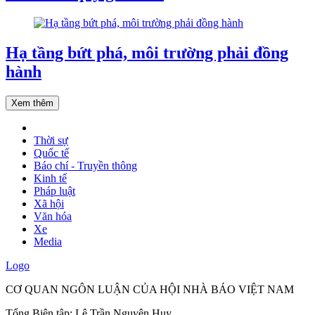
Hạ tầng bứt phá, môi trường phải đồng
hành
Xem thêm
Thời sự
Quốc tế
Báo chí - Truyền thông
Kinh tế
Pháp luật
Xã hội
Văn hóa
Xe
Media
Logo
CƠ QUAN NGÔN LUẬN CỦA HỘI NHÀ BÁO VIỆT NAM
Tổng Biên tập: Lê Trần Nguyên Huy