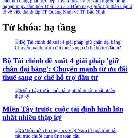
chết khi đang phát trực tiếp
Tuyển futsal Việt Nam ngược dòng
ngoạn mục, cầm hòa Thái Lan 3-3
Hôm nay, Quốc hội thảo luận ở
tổ về việc thành lập TP Quảng Ninh và TP Bắc Ninh
Từ khóa: hạ tầng
Bộ Tài chính đề xuất 4 giải pháp 'giữ
chân đại bàng': Chuyển mạnh từ ưu đãi
thuế sang cơ chế hỗ trợ đầu tư
Miền Tây trước cuộc tái định hình lớn
nhất nhiều thập kỷ