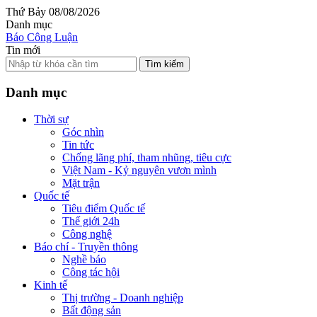
Thứ Bảy 08/08/2026
Danh mục
Báo Công Luận
Tin mới
Tìm kiếm
Danh mục
Thời sự
Góc nhìn
Tin tức
Chống lãng phí, tham nhũng, tiêu cực
Việt Nam - Kỷ nguyên vươn mình
Mặt trận
Quốc tế
Tiêu điểm Quốc tế
Thế giới 24h
Công nghệ
Báo chí - Truyền thông
Nghề báo
Công tác hội
Kinh tế
Thị trường - Doanh nghiệp
Bất động sản