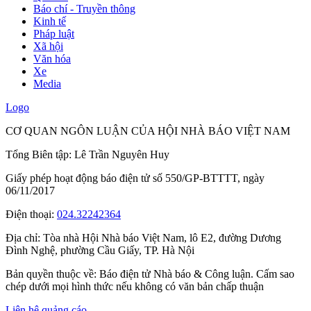
Báo chí - Truyền thông
Kinh tế
Pháp luật
Xã hội
Văn hóa
Xe
Media
Logo
CƠ QUAN NGÔN LUẬN CỦA HỘI NHÀ BÁO VIỆT NAM
Tổng Biên tập: Lê Trần Nguyên Huy
Giấy phép hoạt động báo điện tử số 550/GP-BTTTT, ngày
06/11/2017
Điện thoại:
024.32242364
Địa chỉ:
Tòa nhà Hội Nhà báo Việt Nam, lô E2, đường Dương
Đình Nghệ, phường Cầu Giấy, TP. Hà Nội
Bản quyền thuộc về: Báo điện tử Nhà báo & Công luận. Cấm sao
chép dưới mọi hình thức nếu không có văn bản chấp thuận
Liên hệ quảng cáo