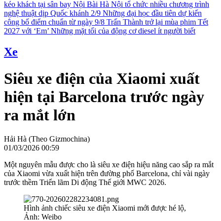
kéo khách tại sân bay Nội Bài
Hà Nội tổ chức nhiều chương trình
nghệ thuật dịp Quốc khánh 2/9
Những đại học đầu tiên dự kiến
công bố điểm chuẩn từ ngày 9/8
Trấn Thành trở lại mùa phim Tết
2027 với ‘Em’
Những mặt tối của động cơ diesel ít người biết
Xe
Siêu xe điện của Xiaomi xuất
hiện tại Barcelona trước ngày
ra mắt lớn
Hải Hà (Theo Gizmochina)
01/03/2026 00:59
Một nguyên mẫu được cho là siêu xe điện hiệu năng cao sắp ra mắt
của Xiaomi vừa xuất hiện trên đường phố Barcelona, chỉ vài ngày
trước thềm Triển lãm Di động Thế giới MWC 2026.
Hình ảnh chiếc siêu xe điện Xiaomi mới được hé lộ,
Ảnh: Weibo