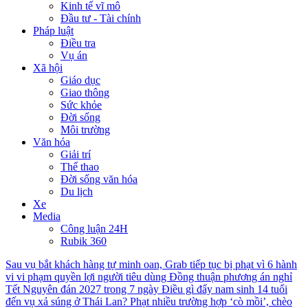
Kinh tế vĩ mô
Đầu tư - Tài chính
Pháp luật
Điều tra
Vụ án
Xã hội
Giáo dục
Giao thông
Sức khỏe
Đời sống
Môi trường
Văn hóa
Giải trí
Thể thao
Đời sống văn hóa
Du lịch
Xe
Media
Công luận 24H
Rubik 360
Sau vụ bắt khách hàng tự minh oan, Grab tiếp tục bị phạt vì 6 hành
vi vi phạm quyền lợi người tiêu dùng
Đồng thuận phương án nghỉ
Tết Nguyên đán 2027 trong 7 ngày
Điều gì đẩy nam sinh 14 tuổi
đến vụ xả súng ở Thái Lan?
Phạt nhiều trường hợp ‘cò mồi’, chèo