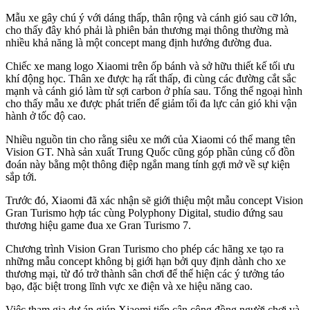
Mẫu xe gây chú ý với dáng thấp, thân rộng và cánh gió sau cỡ lớn,
cho thấy đây khó phải là phiên bản thương mại thông thường mà
nhiều khả năng là một concept mang định hướng đường đua.
Chiếc xe mang logo Xiaomi trên ốp bánh và sở hữu thiết kế tối ưu
khí động học. Thân xe được hạ rất thấp, đi cùng các đường cắt sắc
mạnh và cánh gió làm từ sợi carbon ở phía sau. Tổng thể ngoại hình
cho thấy mẫu xe được phát triển để giảm tối đa lực cản gió khi vận
hành ở tốc độ cao.
Nhiều nguồn tin cho rằng siêu xe mới của Xiaomi có thể mang tên
Vision GT. Nhà sản xuất Trung Quốc cũng góp phần củng cố đồn
đoán này bằng một thông điệp ngắn mang tính gợi mở về sự kiện
sắp tới.
Trước đó, Xiaomi đã xác nhận sẽ giới thiệu một mẫu concept Vision
Gran Turismo hợp tác cùng Polyphony Digital, studio đứng sau
thương hiệu game đua xe Gran Turismo 7.
Chương trình Vision Gran Turismo cho phép các hãng xe tạo ra
những mẫu concept không bị giới hạn bởi quy định dành cho xe
thương mại, từ đó trở thành sân chơi để thể hiện các ý tưởng táo
bạo, đặc biệt trong lĩnh vực xe điện và xe hiệu năng cao.
Việc tham gia dự án giúp Xiaomi tiếp cận cộng đồng người chơi và