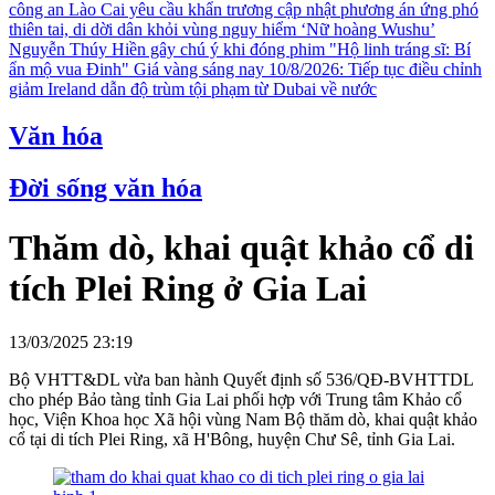
công an
Lào Cai yêu cầu khẩn trương cập nhật phương án ứng phó
thiên tai, di dời dân khỏi vùng nguy hiểm
‘Nữ hoàng Wushu’
Nguyễn Thúy Hiền gây chú ý khi đóng phim "Hộ linh tráng sĩ: Bí
ẩn mộ vua Đinh"
Giá vàng sáng nay 10/8/2026: Tiếp tục điều chỉnh
giảm
Ireland dẫn độ trùm tội phạm từ Dubai về nước
Văn hóa
Đời sống văn hóa
Thăm dò, khai quật khảo cổ di
tích Plei Ring ở Gia Lai
13/03/2025 23:19
Bộ VHTT&DL vừa ban hành Quyết định số 536/QĐ-BVHTTDL
cho phép Bảo tàng tỉnh Gia Lai phối hợp với Trung tâm Khảo cổ
học, Viện Khoa học Xã hội vùng Nam Bộ thăm dò, khai quật khảo
cổ tại di tích Plei Ring, xã H'Bông, huyện Chư Sê, tỉnh Gia Lai.