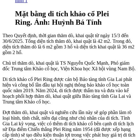
Mặt bằng di tích khảo cổ Plei
Ring. Ảnh: Huỳnh Bá Tính
Theo Quyết định, thời gian thăm dò, khai quật từ ngày 15/3 đến
30/6/2025. Tổng diện tích thăm dò, khai quật là 42 m2. Trong đó,
diện tích thăm dò là 6 m2 gồm 3 hố và diện tích khai quật là 36 m2
gồm 2 hố.
Chủ trì thăm dò, khai quật là TS Nguyễn Quốc Mạnh, Phó giám
đốc Trung tâm Khảo cổ học, Viện Khoa học Xã hội vùng Nam Bộ.
Di tích khảo cổ Plei Ring được cán bộ Bảo tàng tỉnh Gia Lai phát
hiện và công bố lần đầu tại hội nghị thông báo khảo cổ học toàn
quốc năm 2019. Năm 2024, di tích được thẩm tra và đưa vào kế
hoạch phối hợp thăm dò, khai quật giữa Bảo tàng tỉnh Gia Lai và
Trung tâm Khảo cổ học.
Đợt thăm dò, khai quật và nghiên cứu lần này sẽ góp phần làm rõ
loại hình, tính chất, niên đại cũng như chủ nhân của di tích. Tỉnh
Gia Lai kỳ vọng, việc có thêm di tích khảo cổ bên cạnh di tích lịch
sử Địa điểm Chiến thắng Plei Ring năm 1954 (đã được xếp hạng
cấp tỉnh) sẽ tạo điều kiện thuận lợi trong việc phát huy giá trị di tích