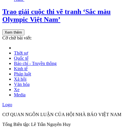
Trao giải cuộc thi vẽ tranh ‘Sắc màu
Olympic Việt Nam’
Xem thêm
Cỡ chữ bài viết:
Thời sự
Quốc tế
Báo chí - Truyền thông
Kinh tế
Pháp luật
Xã hội
Văn hóa
Xe
Media
Logo
CƠ QUAN NGÔN LUẬN CỦA HỘI NHÀ BÁO VIỆT NAM
Tổng Biên tập: Lê Trần Nguyên Huy