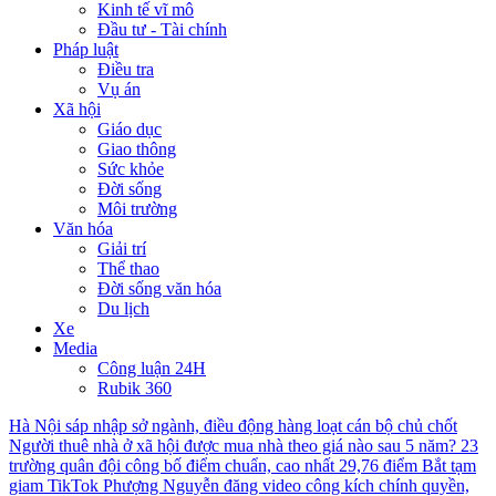
Kinh tế vĩ mô
Đầu tư - Tài chính
Pháp luật
Điều tra
Vụ án
Xã hội
Giáo dục
Giao thông
Sức khỏe
Đời sống
Môi trường
Văn hóa
Giải trí
Thể thao
Đời sống văn hóa
Du lịch
Xe
Media
Công luận 24H
Rubik 360
Hà Nội sáp nhập sở ngành, điều động hàng loạt cán bộ chủ chốt
Người thuê nhà ở xã hội được mua nhà theo giá nào sau 5 năm?
23
trường quân đội công bố điểm chuẩn, cao nhất 29,76 điểm
Bắt tạm
giam TikTok Phượng Nguyễn đăng video công kích chính quyền,