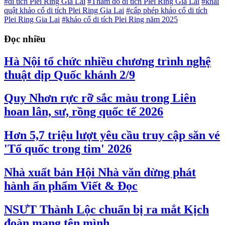
#di tích Plei Ring Gia Lai
#Thăm dò di tích Plei Ring Gia Lai
#khai
quật khảo cổ di tích Plei Ring Gia Lai
#cấp phép khảo cổ di tích
Plei Ring Gia Lai
#khảo cổ di tích Plei Ring năm 2025
Đọc nhiều
Hà Nội tổ chức nhiều chương trình nghệ
thuật dịp Quốc khánh 2/9
Quy Nhơn rực rỡ sắc màu trong Liên
hoan lân, sư, rồng quốc tế 2026
Hơn 5,7 triệu lượt yêu cầu truy cập săn vé
'Tổ quốc trong tim' 2026
Nhà xuất bản Hội Nhà văn dừng phát
hành ấn phẩm Viết & Đọc
NSƯT Thành Lộc chuẩn bị ra mắt Kịch
đoàn mang tên mình