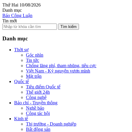
Thứ Hai 10/08/2026
Danh mục
Báo Công Luận
Tin mới
Tìm kiếm
Danh mục
Thời sự
Góc nhìn
Tin tức
Chống lãng phí, tham nhũng, tiêu cực
Việt Nam - Kỷ nguyên vươn mình
Mặt trận
Quốc tế
Tiêu điểm Quốc tế
Thế giới 24h
Công nghệ
Báo chí - Truyền thông
Nghề báo
Công tác hội
Kinh tế
Thị trường - Doanh nghiệp
Bất động sản