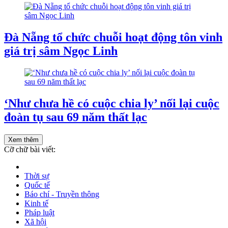
Đà Nẵng tổ chức chuỗi hoạt động tôn vinh
giá trị sâm Ngọc Linh
‘Như chưa hề có cuộc chia ly’ nối lại cuộc
đoàn tụ sau 69 năm thất lạc
Xem thêm
Cỡ chữ bài viết:
Thời sự
Quốc tế
Báo chí - Truyền thông
Kinh tế
Pháp luật
Xã hội