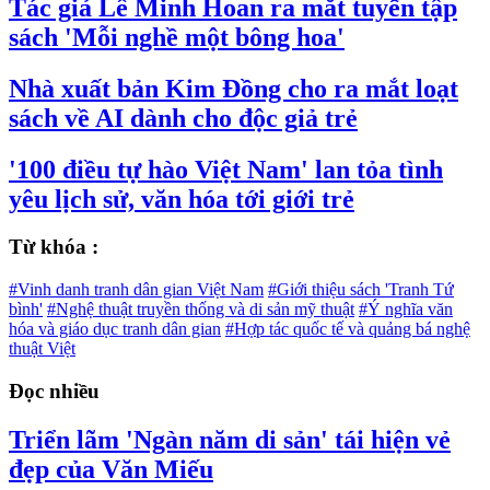
Tác giả Lê Minh Hoan ra mắt tuyển tập
sách 'Mỗi nghề một bông hoa'
Nhà xuất bản Kim Đồng cho ra mắt loạt
sách về AI dành cho độc giả trẻ
'100 điều tự hào Việt Nam' lan tỏa tình
yêu lịch sử, văn hóa tới giới trẻ
Từ khóa :
#Vinh danh tranh dân gian Việt Nam
#Giới thiệu sách 'Tranh Tứ
bình'
#Nghệ thuật truyền thống và di sản mỹ thuật
#Ý nghĩa văn
hóa và giáo dục tranh dân gian
#Hợp tác quốc tế và quảng bá nghệ
thuật Việt
Đọc nhiều
Triển lãm 'Ngàn năm di sản' tái hiện vẻ
đẹp của Văn Miếu