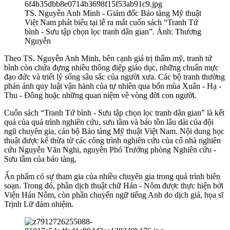
TS. Nguyễn Anh Minh - Giám đốc Bảo tàng Mỹ thuật
Việt Nam phát biểu tại lễ ra mắt cuốn sách “Tranh Tứ
bình - Sưu tập chọn lọc tranh dân gian”. Ảnh: Thương
Nguyễn
Theo TS. Nguyễn Anh Minh, bên cạnh giá trị thẩm mỹ, tranh tứ
bình còn chứa đựng nhiều thông điệp giáo dục, những chuẩn mực
đạo đức và triết lý sống sâu sắc của người xưa. Các bộ tranh thường
phản ánh quy luật vận hành của tự nhiên qua bốn mùa Xuân - Hạ -
Thu - Đông hoặc những quan niệm về vòng đời con người.
Cuốn sách “Tranh Tứ bình - Sưu tập chọn lọc tranh dân gian” là kết
quả của quá trình nghiên cứu, sưu tầm và bảo tồn lâu dài của đội
ngũ chuyên gia, cán bộ Bảo tàng Mỹ thuật Việt Nam. Nội dung học
thuật được kế thừa từ các công trình nghiên cứu của cố nhà nghiên
cứu Nguyễn Văn Nghi, nguyên Phó Trưởng phòng Nghiên cứu -
Sưu tầm của bảo tàng.
Ấn phẩm có sự tham gia của nhiều chuyên gia trong quá trình biên
soạn. Trong đó, phần dịch thuật chữ Hán - Nôm được thực hiện bởi
Viện Hán Nôm, còn phần chuyển ngữ tiếng Anh do dịch giả, họa sĩ
Trịnh Lữ đảm nhiệm.