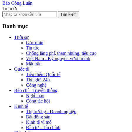
Báo Công Luận
Tin mới
Tìm kiếm
Danh mục
Thời sự
Góc nhìn
Tin tức
Chống lãng phí, tham nhũng, tiêu cực
Việt Nam - Kỷ nguyên vươn mình
Mặt trận
Quốc tế
Tiêu điểm Quốc tế
Thế giới 24h
Công nghệ
Báo chí - Truyền thông
Nghề báo
Công tác hội
Kinh tế
Thị trường - Doanh nghiệp
Bất động sản
Kinh tế vĩ mô
Đầu tư - Tài chính