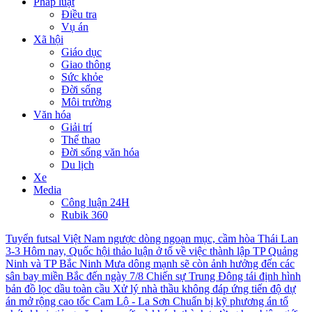
Pháp luật
Điều tra
Vụ án
Xã hội
Giáo dục
Giao thông
Sức khỏe
Đời sống
Môi trường
Văn hóa
Giải trí
Thể thao
Đời sống văn hóa
Du lịch
Xe
Media
Công luận 24H
Rubik 360
Tuyển futsal Việt Nam ngược dòng ngoạn mục, cầm hòa Thái Lan
3-3
Hôm nay, Quốc hội thảo luận ở tổ về việc thành lập TP Quảng
Ninh và TP Bắc Ninh
Mưa dông mạnh sẽ còn ảnh hưởng đến các
sân bay miền Bắc đến ngày 7/8
Chiến sự Trung Đông tái định hình
bản đồ lọc dầu toàn cầu
Xử lý nhà thầu không đáp ứng tiến độ dự
án mở rộng cao tốc Cam Lộ - La Sơn
Chuẩn bị kỹ phương án tổ