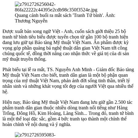
Quang cảnh buổi ra mắt sách 'Tranh Tứ bình'. Ảnh:
Thương Nguyễn
Được xuất bản song ngữ Việt - Anh, cuốn sách giới thiệu 25 bộ
tranh tứ bình tiêu biểu được tuyển chọn từ gần 100 bộ tranh hiện
đang lưu giữ tại Bảo tàng Mỹ thuật Việt Nam. Ấn phẩm được kỳ
vọng góp phần quảng bá nghệ thuật dân gian Việt Nam tới công
chúng quốc tế, đồng thời nâng cao nhận thức về giá trị của di sản
mỹ thuật truyền thống.
Phát biểu tại lễ ra mắt, TS. Nguyễn Anh Minh - Giám đốc Bảo tàng
Mỹ thuật Việt Nam cho biết, tranh dân gian là một bộ phận quan
trọng của mỹ thuật Việt Nam, phản ánh đời sống tinh thần, triết lý
nhân sinh và những khát vọng tốt đẹp của người Việt qua nhiều thế
hệ.
Hiện nay, Bảo tàng Mỹ thuật Việt Nam đang lưu giữ gần 2.500 tác
phẩm tranh dân gian thuộc nhiều dòng tranh nổi tiếng như Hàng
Trống, Đông Hồ, Kim Hoàng, Làng Sình... Trong đó, tranh tứ bình
là một thể loại đặc sắc, gồm 4 bức tranh tạo thành một chỉnh thể
hoàn chỉnh về nội dung và ý nghĩa.