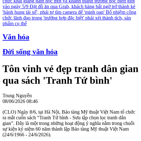
chức khai giảng năm học mới và khánh thành trường học biên giới
vào ngày 5/9
Đặt đồ ăn qua Grab, khách hàng bất ngờ trở thành kẻ
'hành hung tài xế', phải tự tìm camera để 'minh oan'
Bổ nhiệm công
chức lãnh đạo trong 'trường hợp đặc biệt' phải xét thành tích, sản
phẩm cụ thể
Văn hóa
Đời sống văn hóa
Tôn vinh vẻ đẹp tranh dân gian
qua sách 'Tranh Tứ bình'
Trung Nguyễn
08/06/2026 08:46
(CLO) Ngày 8/6, tại Hà Nội, Bảo tàng Mỹ thuật Việt Nam tổ chức
ra mắt cuốn sách “Tranh Tứ bình - Sưu tập chọn lọc tranh dân
gian”. Đây là một trong những hoạt động ý nghĩa nằm trong chuỗi
sự kiện kỷ niệm 60 năm thành lập Bảo tàng Mỹ thuật Việt Nam
(24/6/1966 - 24/6/2026).