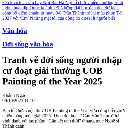
kéo khách tại sân bay Nội Bài
Hà Nội tổ chức nhiều chương trình
nghệ thuật dịp Quốc khánh 2/9
Những đại học đầu tiên dự kiến
công bố điểm chuẩn từ ngày 9/8
Trấn Thành trở lại mùa phim Tết
2027 với ‘Em’
Những mặt tối của động cơ diesel ít người biết
Văn hóa
Đời sống văn hóa
Tranh vẽ đời sống người nhập
cư đoạt giải thưởng UOB
Painting of the Year 2025
Khánh Ngọc
09/10/2025 11:10
Ban tổ chức cuộc thi UOB Painting of the Year vừa công bố người
chiến thắng mùa giải 2025. Theo đó, họa sĩ Cao Văn Thục được
vinh danh với tác phẩm “Gắn kết tạm thời” ở hạng mục Nghệ sĩ
Thành danh.