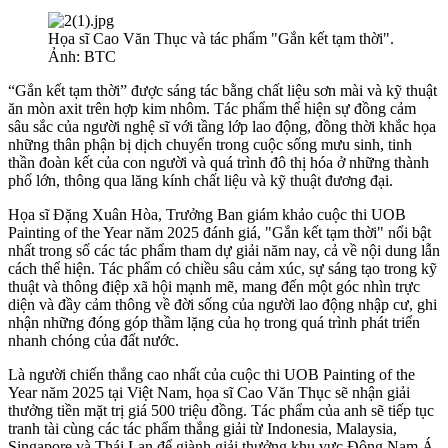
Họa sĩ Cao Văn Thục và tác phẩm "Gắn kết tạm thời".
Ảnh: BTC
“Gắn kết tạm thời” được sáng tác bằng chất liệu sơn mài và kỹ thuật
ăn mòn axit trên hợp kim nhôm. Tác phẩm thể hiện sự đồng cảm
sâu sắc của người nghệ sĩ với tầng lớp lao động, đồng thời khắc họa
những thân phận bị dịch chuyển trong cuộc sống mưu sinh, tinh
thần đoàn kết của con người và quá trình đô thị hóa ở những thành
phố lớn, thông qua lăng kính chất liệu và kỹ thuật đương đại.
Họa sĩ Đặng Xuân Hòa, Trưởng Ban giám khảo cuộc thi UOB
Painting of the Year năm 2025 đánh giá, "Gắn kết tạm thời" nổi bật
nhất trong số các tác phẩm tham dự giải năm nay, cả về nội dung lẫn
cách thể hiện. Tác phẩm có chiều sâu cảm xúc, sự sáng tạo trong kỹ
thuật và thông điệp xã hội mạnh mẽ, mang đến một góc nhìn trực
diện và đầy cảm thông về đời sống của người lao động nhập cư, ghi
nhận những đóng góp thầm lặng của họ trong quá trình phát triển
nhanh chóng của đất nước.
Là người chiến thắng cao nhất của cuộc thi UOB Painting of the
Year năm 2025 tại Việt Nam, họa sĩ Cao Văn Thục sẽ nhận giải
thưởng tiền mặt trị giá 500 triệu đồng. Tác phẩm của anh sẽ tiếp tục
tranh tài cùng các tác phẩm thắng giải từ Indonesia, Malaysia,
Singapore và Thái Lan để giành giải thưởng khu vực Đông Nam Á