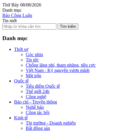
Thứ Bảy 08/08/2026
Danh mục
Báo Công Luận
Tin mới
Tìm kiếm
Danh mục
Thời sự
Góc nhìn
Tin tức
Chống lãng phí, tham nhũng, tiêu cực
Việt Nam - Kỷ nguyên vươn mình
Mặt trận
Quốc tế
Tiêu điểm Quốc tế
Thế giới 24h
Công nghệ
Báo chí - Truyền thông
Nghề báo
Công tác hội
Kinh tế
Thị trường - Doanh nghiệp
Bất động sản