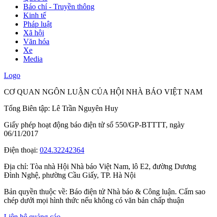
Báo chí - Truyền thông
Kinh tế
Pháp luật
Xã hội
Văn hóa
Xe
Media
Logo
CƠ QUAN NGÔN LUẬN CỦA HỘI NHÀ BÁO VIỆT NAM
Tổng Biên tập: Lê Trần Nguyên Huy
Giấy phép hoạt động báo điện tử số 550/GP-BTTTT, ngày
06/11/2017
Điện thoại:
024.32242364
Địa chỉ:
Tòa nhà Hội Nhà báo Việt Nam, lô E2, đường Dương
Đình Nghệ, phường Cầu Giấy, TP. Hà Nội
Bản quyền thuộc về: Báo điện tử Nhà báo & Công luận. Cấm sao
chép dưới mọi hình thức nếu không có văn bản chấp thuận
Liên hệ quảng cáo