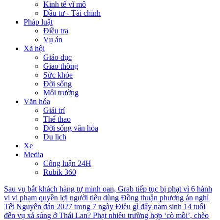
Kinh tế vĩ mô
Đầu tư - Tài chính
Pháp luật
Điều tra
Vụ án
Xã hội
Giáo dục
Giao thông
Sức khỏe
Đời sống
Môi trường
Văn hóa
Giải trí
Thể thao
Đời sống văn hóa
Du lịch
Xe
Media
Công luận 24H
Rubik 360
Sau vụ bắt khách hàng tự minh oan, Grab tiếp tục bị phạt vì 6 hành
vi vi phạm quyền lợi người tiêu dùng
Đồng thuận phương án nghỉ
Tết Nguyên đán 2027 trong 7 ngày
Điều gì đẩy nam sinh 14 tuổi
đến vụ xả súng ở Thái Lan?
Phạt nhiều trường hợp ‘cò mồi’, chèo