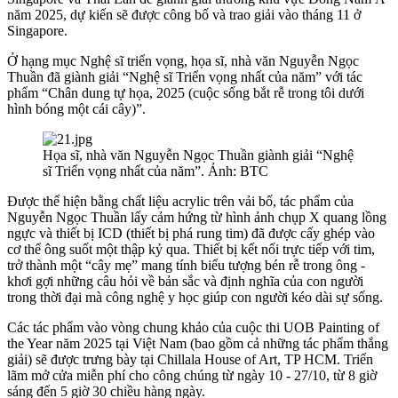
năm 2025, dự kiến sẽ được công bố và trao giải vào tháng 11 ở
Singapore.
Ở hạng mục Nghệ sĩ triển vọng, họa sĩ, nhà văn Nguyễn Ngọc
Thuần đã giành giải “Nghệ sĩ Triển vọng nhất của năm” với tác
phẩm “Chân dung tự họa, 2025 (cuộc sống bắt rễ trong tôi dưới
hình bóng một cái cây)”.
Họa sĩ, nhà văn Nguyễn Ngọc Thuần giành giải “Nghệ
sĩ Triển vọng nhất của năm”. Ảnh: BTC
Được thể hiện bằng chất liệu acrylic trên vải bố, tác phẩm của
Nguyễn Ngọc Thuần lấy cảm hứng từ hình ảnh chụp X quang lồng
ngực và thiết bị ICD (thiết bị phá rung tim) đã được cấy ghép vào
cơ thể ông suốt một thập kỷ qua. Thiết bị kết nối trực tiếp với tim,
trở thành một “cây mẹ” mang tính biểu tượng bén rễ trong ông -
khơi gợi những câu hỏi về bản sắc và định nghĩa của con người
trong thời đại mà công nghệ y học giúp con người kéo dài sự sống.
Các tác phẩm vào vòng chung khảo của cuộc thi UOB Painting of
the Year năm 2025 tại Việt Nam (bao gồm cả những tác phẩm thắng
giải) sẽ được trưng bày tại Chillala House of Art, TP HCM. Triển
lãm mở cửa miễn phí cho công chúng từ ngày 10 - 27/10, từ 8 giờ
sáng đến 5 giờ 30 chiều hàng ngày.