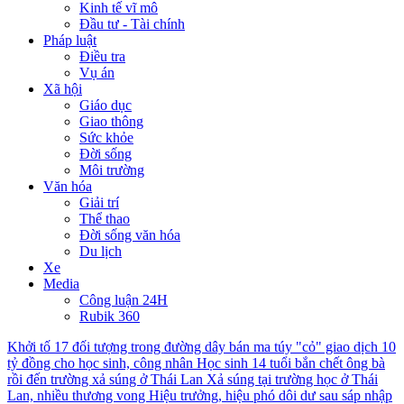
Kinh tế vĩ mô
Đầu tư - Tài chính
Pháp luật
Điều tra
Vụ án
Xã hội
Giáo dục
Giao thông
Sức khỏe
Đời sống
Môi trường
Văn hóa
Giải trí
Thể thao
Đời sống văn hóa
Du lịch
Xe
Media
Công luận 24H
Rubik 360
Khởi tố 17 đối tượng trong đường dây bán ma túy "cỏ" giao dịch 10
tỷ đồng cho học sinh, công nhân
Học sinh 14 tuổi bắn chết ông bà
rồi đến trường xả súng ở Thái Lan
Xả súng tại trường học ở Thái
Lan, nhiều thương vong
Hiệu trưởng, hiệu phó dôi dư sau sáp nhập