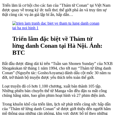
Triển lãm là cơ hội cho các fan của "Thám tử Conan" tại Việt Nam
được quay về trong ký ức tuổi thơ, thế giới phá án và truy tìm sự
thật cùng các vụ án giả lập bí ẩn, hấp dẫn…
Triển lãm đặc biệt về Thám tử
lừng danh Conan tại Hà Nội. Ảnh:
BTC
Bắt đầu được đăng dài kì trên “Tuần san Shonen Sunday” của NXB
Shogakukan từ tháng 1 năm 1994, cho tới nay “Thám tử lừng danh
Conan” (Nguyên tác: GoshoAoyama) đánh dấu cột mốc 30 năm ra
đời, trở thành bộ truyện được yêu thích trên toàn thế giới.
Loạt truyện đã có hơn 1.100 chương, xuất bản thành 105 tập.
Những phiên bản chuyển thể từ Manga vẫn đều đặn ra mắt công
chúng hằng năm, bao gồm phim hoạt hình và 27 phim điện ảnh.
Trong khuôn khổ của triển lãm, lịch sử phát triển cùng sức hấp dẫn
của “Thám tử lừng danh Conan” sẽ được giới thiệu đến người hâm
mộ thông qua những căn phòng, khu vực được bố trí theo những