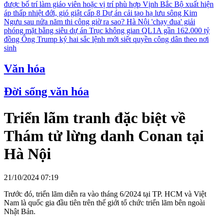
được bố trí làm giáo viên hoặc vị trí phù hợp
Vịnh Bắc Bộ xuất hiện
áp thấp nhiệt đới, gió giật cấp 8
Dự án cải tạo hạ lưu sông Kim
Ngưu sau nửa năm thi công giờ ra sao?
Hà Nội 'chạy đua' giải
phóng mặt bằng siêu dự án Trục không gian QL1A gần 162.000 tỷ
đồng
Ông Trump ký hai sắc lệnh mới siết quyền công dân theo nơi
sinh
Văn hóa
Đời sống văn hóa
Triển lãm tranh đặc biệt về
Thám tử lừng danh Conan tại
Hà Nội
21/10/2024 07:19
Trước đó, triển lãm diễn ra vào tháng 6/2024 tại TP. HCM và Việt
Nam là quốc gia đầu tiên trên thế giới tổ chức triển lãm bên ngoài
Nhật Bản.