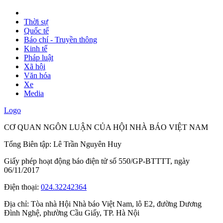
Thời sự
Quốc tế
Báo chí - Truyền thông
Kinh tế
Pháp luật
Xã hội
Văn hóa
Xe
Media
Logo
CƠ QUAN NGÔN LUẬN CỦA HỘI NHÀ BÁO VIỆT NAM
Tổng Biên tập: Lê Trần Nguyên Huy
Giấy phép hoạt động báo điện tử số 550/GP-BTTTT, ngày
06/11/2017
Điện thoại:
024.32242364
Địa chỉ:
Tòa nhà Hội Nhà báo Việt Nam, lô E2, đường Dương
Đình Nghệ, phường Cầu Giấy, TP. Hà Nội