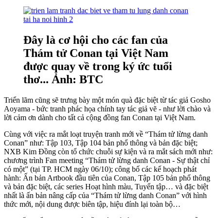
Đây là cơ hội cho các fan của
Thám tử Conan tại Việt Nam
được quay về trong ký ức tuổi
thơ... Ảnh: BTC
Triển lãm cũng sẽ trưng bày một món quà đặc biệt từ tác giả Gosho
Aoyama - bức tranh phác họa chính tay tác giả vẽ - như lời chào và
lời cảm ơn dành cho tất cả cộng đồng fan Conan tại Việt Nam.
Cùng với việc ra mắt loạt truyện tranh mới về “Thám tử lừng danh
Conan” như: Tập 103, Tập 104 bản phổ thông và bản đặc biệt;
NXB Kim Đồng còn tổ chức chuỗi sự kiện và ra mắt sách mới như:
chương trình Fan meeting “Thám tử lừng danh Conan - Sự thật chỉ
có một” (tại TP. HCM ngày 06/10); công bố các kế hoạch phát
hành: Ấn bản Artbook đầu tiên của Conan, Tập 105 bản phổ thông
và bản đặc biệt, các series Hoạt hình màu, Tuyển tập… và đặc biệt
nhất là ấn bản nâng cấp của “Thám tử lừng danh Conan” với hình
thức mới, nội dung được biên tập, hiệu đính lại toàn bộ…