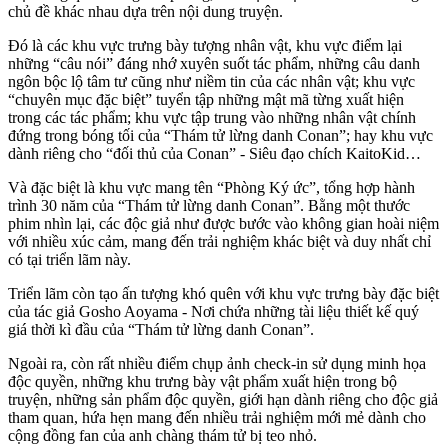
chủ đề khác nhau dựa trên nội dung truyện.
Đó là các khu vực trưng bày tượng nhân vật, khu vực điểm lại
những “câu nói” đáng nhớ xuyên suốt tác phẩm, những câu danh
ngôn bộc lộ tâm tư cũng như niềm tin của các nhân vật; khu vực
“chuyên mục đặc biệt” tuyển tập những mật mã từng xuất hiện
trong các tác phẩm; khu vực tập trung vào những nhân vật chính
đứng trong bóng tối của “Thám tử lừng danh Conan”; hay khu vực
dành riêng cho “đối thủ của Conan” - Siêu đạo chích KaitoKid…
Và đặc biệt là khu vực mang tên “Phòng Ký ức”, tổng hợp hành
trình 30 năm của “Thám tử lừng danh Conan”. Bằng một thước
phim nhìn lại, các độc giả như được bước vào không gian hoài niệm
với nhiều xúc cảm, mang đến trải nghiệm khác biệt và duy nhất chỉ
có tại triển lãm này.
Triển lãm còn tạo ấn tượng khó quên với khu vực trưng bày đặc biệt
của tác giả Gosho Aoyama - Nơi chứa những tài liệu thiết kế quý
giá thời kì đầu của “Thám tử lừng danh Conan”.
Ngoài ra, còn rất nhiều điểm chụp ảnh check-in sử dụng minh họa
độc quyền, những khu trưng bày vật phẩm xuất hiện trong bộ
truyện, những sản phẩm độc quyền, giới hạn dành riêng cho độc giả
tham quan, hứa hẹn mang đến nhiều trải nghiệm mới mẻ dành cho
cộng đồng fan của anh chàng thám tử bị teo nhỏ.