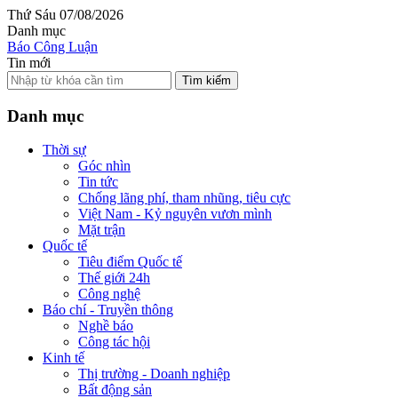
Thứ Sáu 07/08/2026
Danh mục
Báo Công Luận
Tin mới
Tìm kiếm
Danh mục
Thời sự
Góc nhìn
Tin tức
Chống lãng phí, tham nhũng, tiêu cực
Việt Nam - Kỷ nguyên vươn mình
Mặt trận
Quốc tế
Tiêu điểm Quốc tế
Thế giới 24h
Công nghệ
Báo chí - Truyền thông
Nghề báo
Công tác hội
Kinh tế
Thị trường - Doanh nghiệp
Bất động sản