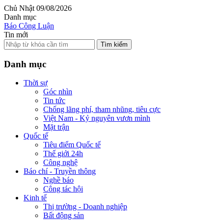
Chủ Nhật 09/08/2026
Danh mục
Báo Công Luận
Tin mới
Tìm kiếm
Danh mục
Thời sự
Góc nhìn
Tin tức
Chống lãng phí, tham nhũng, tiêu cực
Việt Nam - Kỷ nguyên vươn mình
Mặt trận
Quốc tế
Tiêu điểm Quốc tế
Thế giới 24h
Công nghệ
Báo chí - Truyền thông
Nghề báo
Công tác hội
Kinh tế
Thị trường - Doanh nghiệp
Bất động sản