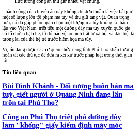
Lực lượng công an thu giữ nhiều vật chứng.
Thành công của chuyên án này không chỉ đơn thuần là việc bắt giữ
một số lượng lớn tội phạm ma túy và thu giữ tang vật. Quan trọng
hơn, nó đã góp phần ngăn chặn một lượng ma túy khổng lồ thẩm
lậu vào Việt Nam, triệt tiêu một đường dây ma túy xuyên quốc gia
có tổ chức chặt chẽ, từ đó bảo vệ an ninh trật tự xã hội và đặc biệt là
tương lai của thế hệ trẻ trước hiểm họa ma túy.
Vụ án đang được các cơ quan chức năng tỉnh Phú Thọ khẩn trương
hoàn tất các thủ tục để đưa ra xét xử trước pháp luật trong thời gian
tới.
Tin liên quan
Bùi Đình Khánh - Đối tượng buôn bán ma
tuý, giết người ở Quảng Ninh đang lẩn
trốn tại Phú Thọ?
Công an Phú Thọ triệt phá đường dây
làm "khống" giấy kiểm định máy móc