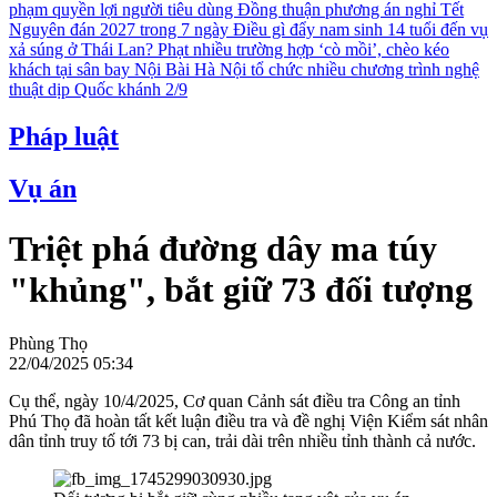
phạm quyền lợi người tiêu dùng
Đồng thuận phương án nghỉ Tết
Nguyên đán 2027 trong 7 ngày
Điều gì đẩy nam sinh 14 tuổi đến vụ
xả súng ở Thái Lan?
Phạt nhiều trường hợp ‘cò mồi’, chèo kéo
khách tại sân bay Nội Bài
Hà Nội tổ chức nhiều chương trình nghệ
thuật dịp Quốc khánh 2/9
Pháp luật
Vụ án
Triệt phá đường dây ma túy
"khủng", bắt giữ 73 đối tượng
Phùng Thọ
22/04/2025 05:34
Cụ thể, ngày 10/4/2025, Cơ quan Cảnh sát điều tra Công an tỉnh
Phú Thọ đã hoàn tất kết luận điều tra và đề nghị Viện Kiểm sát nhân
dân tỉnh truy tố tới 73 bị can, trải dài trên nhiều tỉnh thành cả nước.