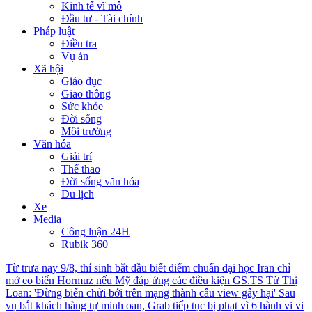
Kinh tế vĩ mô
Đầu tư - Tài chính
Pháp luật
Điều tra
Vụ án
Xã hội
Giáo dục
Giao thông
Sức khỏe
Đời sống
Môi trường
Văn hóa
Giải trí
Thể thao
Đời sống văn hóa
Du lịch
Xe
Media
Công luận 24H
Rubik 360
Từ trưa nay 9/8, thí sinh bắt đầu biết điểm chuẩn đại học
Iran chỉ
mở eo biển Hormuz nếu Mỹ đáp ứng các điều kiện
GS.TS Từ Thị
Loan: 'Đừng biến chửi bới trên mạng thành câu view gây hại'
Sau
vụ bắt khách hàng tự minh oan, Grab tiếp tục bị phạt vì 6 hành vi vi