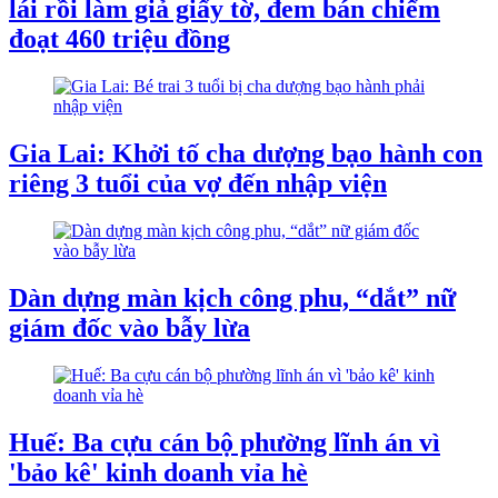
lái rồi làm giả giấy tờ, đem bán chiếm
đoạt 460 triệu đồng
Gia Lai: Khởi tố cha dượng bạo hành con
riêng 3 tuổi của vợ đến nhập viện
Dàn dựng màn kịch công phu, “dắt” nữ
giám đốc vào bẫy lừa
Huế: Ba cựu cán bộ phường lĩnh án vì
'bảo kê' kinh doanh vỉa hè