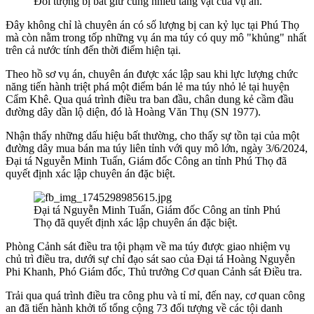
Đối tượng bị bắt giữ cùng nhiều tang vật của vụ án.
Đây không chỉ là chuyên án có số lượng bị can kỷ lục tại Phú Thọ
mà còn nằm trong tốp những vụ án ma túy có quy mô "khủng" nhất
trên cả nước tính đến thời điểm hiện tại.
Theo hồ sơ vụ án, chuyên án được xác lập sau khi lực lượng chức
năng tiến hành triệt phá một điểm bán lẻ ma túy nhỏ lẻ tại huyện
Cẩm Khê. Qua quá trình điều tra ban đầu, chân dung kẻ cầm đầu
đường dây dần lộ diện, đó là Hoàng Văn Thụ (SN 1977).
Nhận thấy những dấu hiệu bất thường, cho thấy sự tồn tại của một
đường dây mua bán ma túy liên tỉnh với quy mô lớn, ngày 3/6/2024,
Đại tá Nguyễn Minh Tuấn, Giám đốc Công an tỉnh Phú Thọ đã
quyết định xác lập chuyên án đặc biệt.
Đại tá Nguyễn Minh Tuấn, Giám đốc Công an tỉnh Phú
Thọ đã quyết định xác lập chuyên án đặc biệt.
Phòng Cảnh sát điều tra tội phạm về ma túy được giao nhiệm vụ
chủ trì điều tra, dưới sự chỉ đạo sát sao của Đại tá Hoàng Nguyễn
Phi Khanh, Phó Giám đốc, Thủ trưởng Cơ quan Cảnh sát Điều tra.
Trải qua quá trình điều tra công phu và tỉ mỉ, đến nay, cơ quan công
an đã tiến hành khởi tố tổng cộng 73 đối tượng về các tội danh