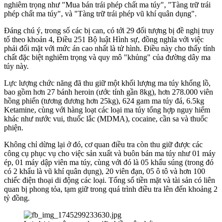
nghiêm trọng như "Mua bán trái phép chất ma túy", "Tàng trữ trái
phép chất ma túy", và "Tàng trữ trái phép vũ khí quân dụng".
Đáng chú ý, trong số các bị can, có tới 29 đối tượng bị đề nghị truy
tố theo khoản 4, Điều 251 Bộ luật Hình sự, đồng nghĩa với việc
phải đối mặt với mức án cao nhất là tử hình. Điều này cho thấy tính
chất đặc biệt nghiêm trọng và quy mô "khủng" của đường dây ma
túy này.
Lực lượng chức năng đã thu giữ một khối lượng ma túy khổng lồ,
bao gồm hơn 27 bánh heroin (ước tính gần 8kg), hơn 278.000 viên
hồng phiến (tương đương hơn 25kg), 624 gam ma túy đá, 6.5kg
Ketamine, cùng với hàng loạt các loại ma túy tổng hợp nguy hiểm
khác như nước vui, thuốc lắc (MDMA), cocaine, cần sa và thuốc
phiện.
Không chỉ dừng lại ở đó, cơ quan điều tra còn thu giữ được các
công cụ phục vụ cho việc sản xuất và buôn bán ma túy như 01 máy
ép, 01 máy dập viên ma túy, cùng với đó là 05 khẩu súng (trong đó
có 2 khẩu là vũ khí quân dụng), 20 viên đạn, 05 ô tô và hơn 100
chiếc điện thoại di động các loại. Tổng số tiền mặt và tài sản có liên
quan bị phong tỏa, tạm giữ trong quá trình điều tra lên đến khoảng 2
tỷ đồng.