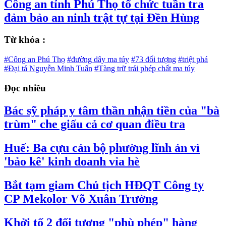
Công an tỉnh Phú Thọ tổ chức tuần tra
đảm bảo an ninh trật tự tại Đền Hùng
Từ khóa :
#Công an Phú Thọ
#đường dây ma túy
#73 đối tượng
#triệt phá
#Đại tá Nguyễn Minh Tuấn
#Tàng trữ trái phép chất ma túy
Đọc nhiều
Bác sỹ pháp y tâm thần nhận tiền của "bà
trùm" che giấu cả cơ quan điều tra
Huế: Ba cựu cán bộ phường lĩnh án vì
'bảo kê' kinh doanh vỉa hè
Bắt tạm giam Chủ tịch HĐQT Công ty
CP Mekolor Võ Xuân Trường
Khởi tố 2 đối tượng "phù phép" hàng