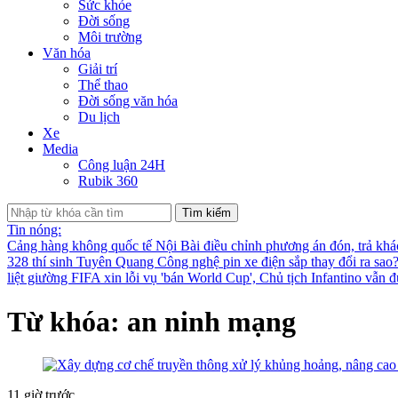
Sức khỏe
Đời sống
Môi trường
Văn hóa
Giải trí
Thể thao
Đời sống văn hóa
Du lịch
Xe
Media
Công luận 24H
Rubik 360
Tìm kiếm
Tin nóng:
Cảng hàng không quốc tế Nội Bài điều chỉnh phương án đón, trả kh
328 thí sinh Tuyên Quang
Công nghệ pin xe điện sắp thay đổi ra sao
liệt giường
FIFA xin lỗi vụ 'bán World Cup', Chủ tịch Infantino vẫn 
Từ khóa: an ninh mạng
11 giờ trước