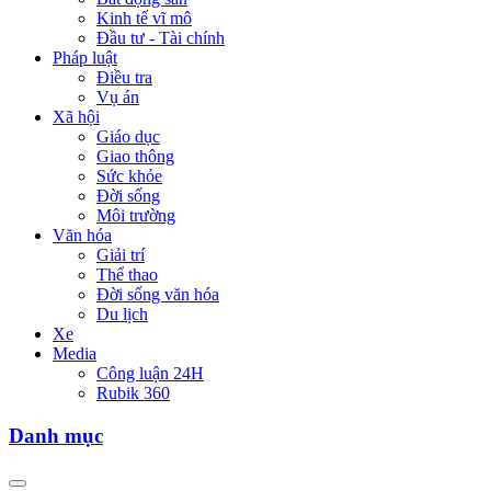
Kinh tế vĩ mô
Đầu tư - Tài chính
Pháp luật
Điều tra
Vụ án
Xã hội
Giáo dục
Giao thông
Sức khỏe
Đời sống
Môi trường
Văn hóa
Giải trí
Thể thao
Đời sống văn hóa
Du lịch
Xe
Media
Công luận 24H
Rubik 360
Danh mục