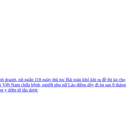
nh doanh, rút ngắn 118 ngày thủ tục
Bài toán khó khi ra đề thi lại cho
g Việt Nam chữa bệnh, người phụ nữ Lào đứng dậy đi lại sau 8 tháng
ng y dởm từ tân dược