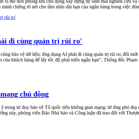
h vị thế tiên phong khi chủ động xây dựng hệ sinh thái nghiên cứu và
inh chứng rõ nét cho tầm nhìn dài hạn của ngân hàng trong việc đón 
 đi cùng quản trị rủi ro'
ùng bảo vệ dữ liệu; ứng dụng AI phải đi cùng quản trị rủi ro; đổi mới s
tin của khách hàng để lấy tốc độ phát triển ngắn hạn”, Thống đốc Ph
h mạng chủ động
rong tư duy bảo vệ Tổ quốc trên không gian mạng: từ ứng phó thụ độn
ướng này, phóng viên Báo Nhà báo và Công luận đã trao đổi với Thượng