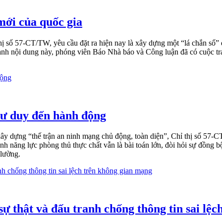
mới của quốc gia
số 57-CT/TW, yêu cầu đặt ra hiện nay là xây dựng một “lá chắn số” đ
uanh nội dung này, phóng viên Báo Nhà báo và Công luận đã có cuộc 
tư duy đến hành động
y dựng “thế trận an ninh mạng chủ động, toàn diện”, Chỉ thị số 57-C
h năng lực phòng thủ thực chất vẫn là bài toán lớn, đòi hỏi sự đồng bộ
 lường.
 sự thật và đấu tranh chống thông tin sai lệ