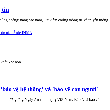
 tin
hủng hoảng; nâng cao năng lực kiểm chứng thông tin và truyền thông
 khắt khe hơn.
bảo vệ hệ thống' và 'bảo vệ con người'
t tinh hưởng ứng Ngày An ninh mạng Việt Nam. Báo Nhà báo và