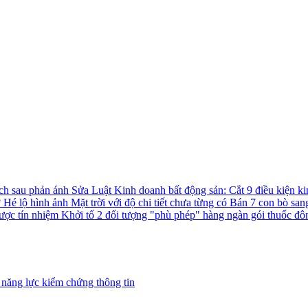
ách sau phản ánh
Sửa Luật Kinh doanh bất động sản: Cắt 9 điều kiện ki
?
Hé lộ hình ảnh Mặt trời với độ chi tiết chưa từng có
Bán 7 con bò san
được tín nhiệm
Khởi tố 2 đối tượng "phù phép" hàng ngàn gói thuốc đô