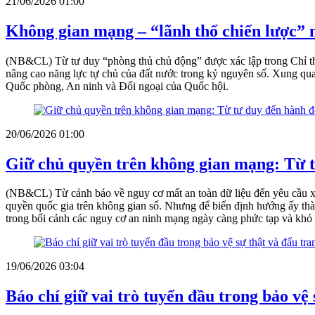
21/06/2026 01:00
Không gian mạng – “lãnh thổ chiến lược” 
(NB&CL) Từ tư duy “phòng thủ chủ động” được xác lập trong Chỉ thị 
nâng cao năng lực tự chủ của đất nước trong kỷ nguyên số. Xung q
Quốc phòng, An ninh và Đối ngoại của Quốc hội.
20/06/2026 01:00
Giữ chủ quyền trên không gian mạng: Từ 
(NB&CL) Từ cảnh báo về nguy cơ mất an toàn dữ liệu đến yêu cầu xâ
quyền quốc gia trên không gian số. Nhưng để biến định hướng ấy thàn
trong bối cảnh các nguy cơ an ninh mạng ngày càng phức tạp và khó
19/06/2026 03:04
Báo chí giữ vai trò tuyến đầu trong bảo vệ