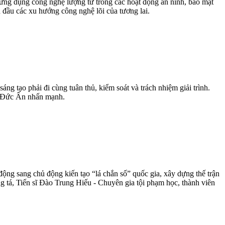
 ứng dụng công nghệ lượng tử trong các hoạt động an ninh, bảo mật
đầu các xu hướng công nghệ lõi của tương lai.
áng tạo phải đi cùng tuân thủ, kiểm soát và trách nhiệm giải trình.
ạm Đức Ấn nhấn mạnh.
g sang chủ động kiến tạo “lá chắn số” quốc gia, xây dựng thế trận
 tá, Tiến sĩ Đào Trung Hiếu - Chuyên gia tội phạm học, thành viên