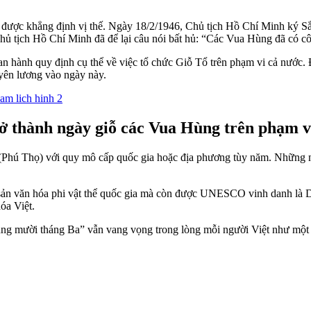
ợc khẳng định vị thế. Ngày 18/2/1946, Chủ tịch Hồ Chí Minh ký Sắ
hủ tịch Hồ Chí Minh đã để lại câu nói bất hủ: “Các Vua Hùng đã có c
hành quy định cụ thể về việc tổ chức Giỗ Tổ trên phạm vi cả nước
yên lương vào ngày này.
rở thành ngày giỗ các Vua Hùng trên phạm v
(Phú Thọ) với quy mô cấp quốc gia hoặc địa phương tùy năm. Những nă
 văn hóa phi vật thể quốc gia mà còn được UNESCO vinh danh là Di s
óa Việt.
g mười tháng Ba” vẫn vang vọng trong lòng mỗi người Việt như một lời