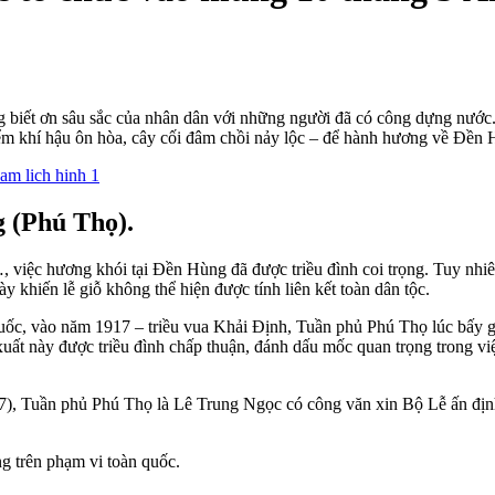
 biết ơn sâu sắc của nhân dân với những người đã có công dựng nước.
iểm khí hậu ôn hòa, cây cối đâm chồi nảy lộc – để hành hương về Đền 
g (Phú Thọ).
 việc hương khói tại Đền Hùng đã được triều đình coi trọng. Tuy nhiên
y khiến lễ giỗ không thể hiện được tính liên kết toàn dân tộc.
quốc, vào năm 1917 – triều vua Khải Định, Tuần phủ Phú Thọ lúc bấy 
 này được triều đình chấp thuận, đánh dấu mốc quan trọng trong việc 
7), Tuần phủ Phú Thọ là Lê Trung Ngọc có công văn xin Bộ Lễ ấn định
g trên phạm vi toàn quốc.