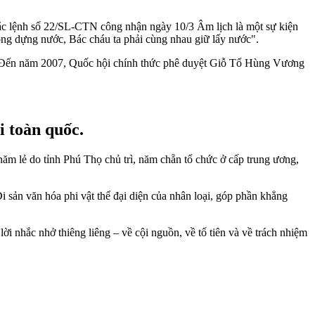
c lệnh số 22/SL-CTN công nhận ngày 10/3 Âm lịch là một sự kiện
ông dựng nước, Bác cháu ta phải cùng nhau giữ lấy nước".
. Đến năm 2007, Quốc hội chính thức phê duyệt Giỗ Tổ Hùng Vương
i toàn quốc.
m lẻ do tỉnh Phú Thọ chủ trì, năm chẵn tổ chức ở cấp trung ương,
ản văn hóa phi vật thể đại diện của nhân loại, góp phần khẳng
 nhắc nhở thiêng liêng – về cội nguồn, về tổ tiên và về trách nhiệm