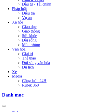
Đầu tư - Tài chính
Pháp luật
Điều tra
Vụ án
Xã hội
Giáo dục
Giao thông
Sức khỏe
Đời sống
Môi trường
Văn hóa
Giải trí
Thể thao
Đời sống văn hóa
Du lịch
Xe
Media
Công luận 24H
Rubik 360
Danh mục