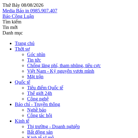
Thứ Bảy 08/08/2026
Media
Báo in
0985.907.407
Báo Công Luận
Tìm kiếm
Tin mới
Danh mục
Trang chủ
Thời sự
Góc nhìn
Tin tức
Chống lãng phí, tham nhũng, tiêu cực
Việt Nam - Kỷ nguyên vươn mình
Mặt trận
Quốc tế
Tiêu điểm Quốc tế
Thế giới 24h
Công nghệ
Báo chí - Truyền thông
Nghề báo
Công tác hội
Kinh tế
Thị trường - Doanh nghiệp
Bất động sản
Kinh tế vĩ mô