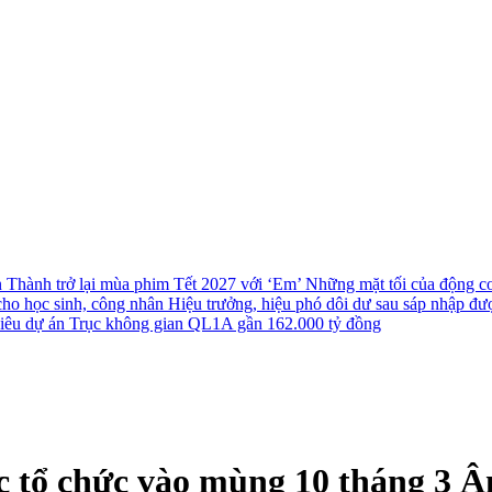
n Thành trở lại mùa phim Tết 2027 với ‘Em’
Những mặt tối của động cơ 
cho học sinh, công nhân
Hiệu trưởng, hiệu phó dôi dư sau sáp nhập đượ
 siêu dự án Trục không gian QL1A gần 162.000 tỷ đồng
 tổ chức vào mùng 10 tháng 3 Â