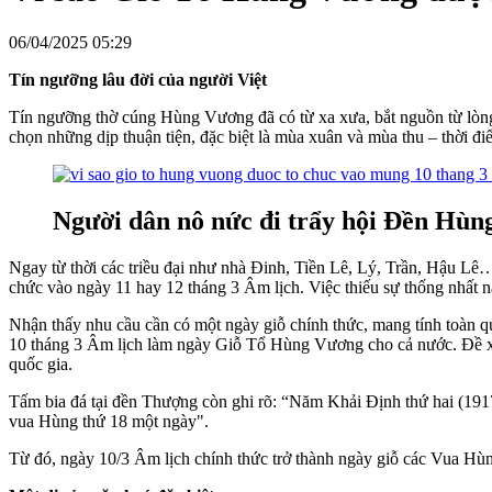
06/04/2025 05:29
Tín ngưỡng lâu đời của người Việt
Tín ngưỡng thờ cúng Hùng Vương đã có từ xa xưa, bắt nguồn từ lòng
chọn những dịp thuận tiện, đặc biệt là mùa xuân và mùa thu – thời đ
Người dân nô nức đi trẩy hội Đền Hùn
Ngay từ thời các triều đại như nhà Đinh, Tiền Lê, Lý, Trần, Hậu Lê…,
chức vào ngày 11 hay 12 tháng 3 Âm lịch. Việc thiếu sự thống nhất nà
Nhận thấy nhu cầu cần có một ngày giỗ chính thức, mang tính toàn 
10 tháng 3 Âm lịch làm ngày Giỗ Tổ Hùng Vương cho cả nước. Đề xuất
quốc gia.
Tấm bia đá tại đền Thượng còn ghi rõ: “Năm Khải Định thứ hai (191
vua Hùng thứ 18 một ngày".
Từ đó, ngày 10/3 Âm lịch chính thức trở thành ngày giỗ các Vua Hùn