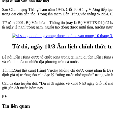
Một di sản văn hoá đặc biệt
Sau Cách mạng Tháng Tám năm 1945, Giỗ Tổ Hùng Vương tiếp tục đư
trọng đại của dân tộc. Trong lần thăm Đền Hùng vào tháng 9/1954, C
Từ năm 2001, Bộ Văn hóa – Thông tin (nay là Bộ VHTT&DL) đã ban 
là ngày lễ nghỉ trong năm, người lao động được nghỉ làm, hưởng ngu
Từ đó, ngày 10/3 Âm lịch chính thức t
Lễ hội Đền Hùng được tổ chức long trọng tại Khu di tích Đền Hùng 
và còn lan tỏa ra nhiều địa phương trên cả nước.
Tín ngưỡng thờ cúng Hùng Vương không chỉ được công nhận là Di sản
định giá trị trường tồn của đạo lý “uống nước nhớ nguồn” trong văn h
Câu ca dao truyền đời: “Dù ai đi ngược về xuôi Nhớ ngày Giỗ Tổ mùn
giữ gìn đất nước hôm nay.
PV
Tin liên quan