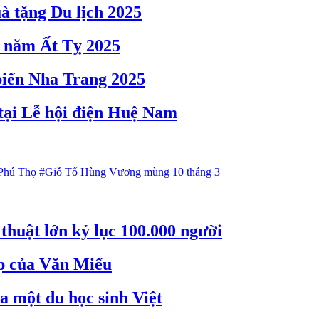
à tặng Du lịch 2025
 năm Ất Tỵ 2025
 biển Nha Trang 2025
 tại Lễ hội điện Huệ Nam
 Phú Thọ
#Giỗ Tổ Hùng Vương mùng 10 tháng 3
thuật lớn kỷ lục 100.000 người
ẹp của Văn Miếu
a một du học sinh Việt