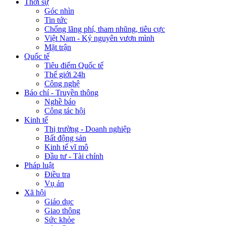
Thời sự
Góc nhìn
Tin tức
Chống lãng phí, tham nhũng, tiêu cực
Việt Nam - Kỷ nguyên vươn mình
Mặt trận
Quốc tế
Tiêu điểm Quốc tế
Thế giới 24h
Công nghệ
Báo chí - Truyền thông
Nghề báo
Công tác hội
Kinh tế
Thị trường - Doanh nghiệp
Bất động sản
Kinh tế vĩ mô
Đầu tư - Tài chính
Pháp luật
Điều tra
Vụ án
Xã hội
Giáo dục
Giao thông
Sức khỏe