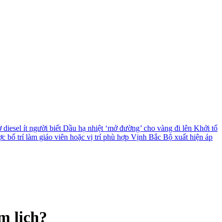
diesel ít người biết
Dầu hạ nhiệt ‘mở đường’ cho vàng đi lên
Khởi tố
c bố trí làm giáo viên hoặc vị trí phù hợp
Vịnh Bắc Bộ xuất hiện áp
m lịch?