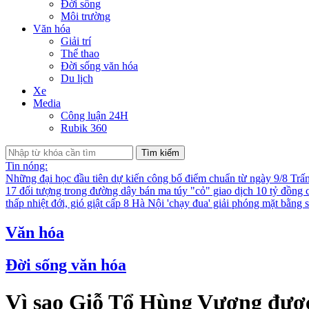
Đời sống
Môi trường
Văn hóa
Giải trí
Thể thao
Đời sống văn hóa
Du lịch
Xe
Media
Công luận 24H
Rubik 360
Tìm kiếm
Tin nóng:
Những đại học đầu tiên dự kiến công bố điểm chuẩn từ ngày 9/8
Trấ
17 đối tượng trong đường dây bán ma túy "cỏ" giao dịch 10 tỷ đồng 
thấp nhiệt đới, gió giật cấp 8
Hà Nội 'chạy đua' giải phóng mặt bằng
Văn hóa
Đời sống văn hóa
Vì sao Giỗ Tổ Hùng Vương được