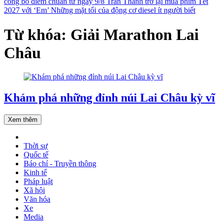
công bố điểm chuẩn từ ngày 9/8
Trấn Thành trở lại mùa phim Tết
2027 với ‘Em’
Những mặt tối của động cơ diesel ít người biết
Từ khóa: Giải Marathon Lai
Châu
Khám phá những đỉnh núi Lai Châu kỳ vĩ
Xem thêm
Thời sự
Quốc tế
Báo chí - Truyền thông
Kinh tế
Pháp luật
Xã hội
Văn hóa
Xe
Media