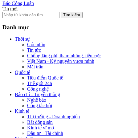
Báo Công Luận
Tin mới
Tìm kiếm
Danh mục
Thời sự
Góc nhìn
Tin tức
Chống lãng phí, tham nhũng, tiêu cực
Việt Nam - Kỷ nguyên vươn mình
Mặt trận
Quốc tế
Tiêu điểm Quốc tế
Thế giới 24h
Công nghệ
Báo chí - Truyền thông
Nghề báo
Công tác hội
Kinh tế
Thị trường - Doanh nghiệp
Bất động sản
Kinh tế vĩ mô
Đầu tư - Tài chính