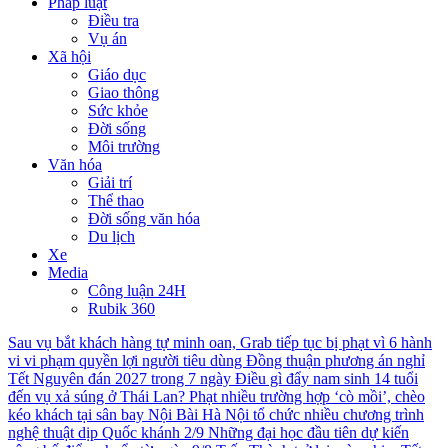
Pháp luật
Điều tra
Vụ án
Xã hội
Giáo dục
Giao thông
Sức khỏe
Đời sống
Môi trường
Văn hóa
Giải trí
Thể thao
Đời sống văn hóa
Du lịch
Xe
Media
Công luận 24H
Rubik 360
Sau vụ bắt khách hàng tự minh oan, Grab tiếp tục bị phạt vì 6 hành
vi vi phạm quyền lợi người tiêu dùng
Đồng thuận phương án nghỉ
Tết Nguyên đán 2027 trong 7 ngày
Điều gì đẩy nam sinh 14 tuổi
đến vụ xả súng ở Thái Lan?
Phạt nhiều trường hợp ‘cò mồi’, chèo
kéo khách tại sân bay Nội Bài
Hà Nội tổ chức nhiều chương trình
nghệ thuật dịp Quốc khánh 2/9
Những đại học đầu tiên dự kiến