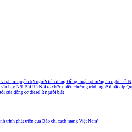
i vi phạm quyền lợi người tiêu dùng
Đồng thuận phương án nghỉ Tết N
i sân bay Nội Bài
Hà Nội tổ chức nhiều chương trình nghệ thuật dịp Q
ối của động cơ diesel ít người biết