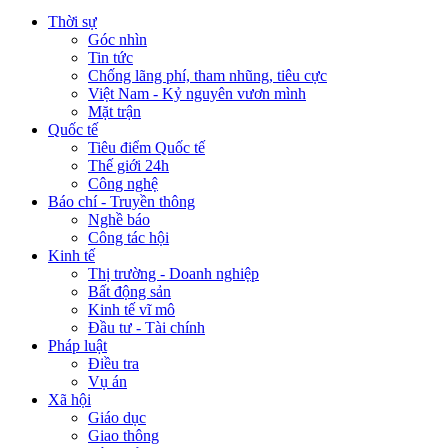
Thời sự
Góc nhìn
Tin tức
Chống lãng phí, tham nhũng, tiêu cực
Việt Nam - Kỷ nguyên vươn mình
Mặt trận
Quốc tế
Tiêu điểm Quốc tế
Thế giới 24h
Công nghệ
Báo chí - Truyền thông
Nghề báo
Công tác hội
Kinh tế
Thị trường - Doanh nghiệp
Bất động sản
Kinh tế vĩ mô
Đầu tư - Tài chính
Pháp luật
Điều tra
Vụ án
Xã hội
Giáo dục
Giao thông