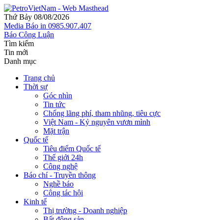
Thứ Bảy 08/08/2026
Media
Báo in
0985.907.407
Báo Công Luận
Tìm kiếm
Tin mới
Danh mục
Trang chủ
Thời sự
Góc nhìn
Tin tức
Chống lãng phí, tham nhũng, tiêu cực
Việt Nam - Kỷ nguyên vươn mình
Mặt trận
Quốc tế
Tiêu điểm Quốc tế
Thế giới 24h
Công nghệ
Báo chí - Truyền thông
Nghề báo
Công tác hội
Kinh tế
Thị trường - Doanh nghiệp
Bất động sản