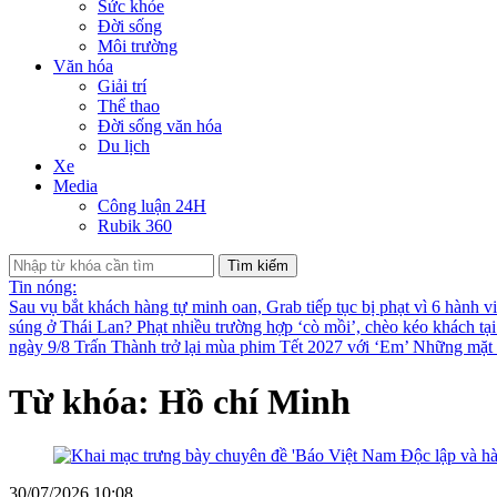
Sức khỏe
Đời sống
Môi trường
Văn hóa
Giải trí
Thể thao
Đời sống văn hóa
Du lịch
Xe
Media
Công luận 24H
Rubik 360
Tìm kiếm
Tin nóng:
Sau vụ bắt khách hàng tự minh oan, Grab tiếp tục bị phạt vì 6 hành v
súng ở Thái Lan?
Phạt nhiều trường hợp ‘cò mồi’, chèo kéo khách tạ
ngày 9/8
Trấn Thành trở lại mùa phim Tết 2027 với ‘Em’
Những mặt t
Từ khóa: Hồ chí Minh
30/07/2026 10:08