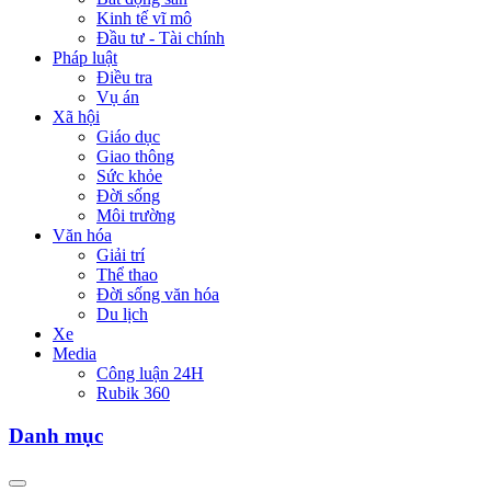
Kinh tế vĩ mô
Đầu tư - Tài chính
Pháp luật
Điều tra
Vụ án
Xã hội
Giáo dục
Giao thông
Sức khỏe
Đời sống
Môi trường
Văn hóa
Giải trí
Thể thao
Đời sống văn hóa
Du lịch
Xe
Media
Công luận 24H
Rubik 360
Danh mục