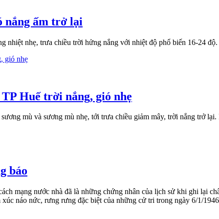
ó nắng ấm trở lại
nhiệt nhẹ, trưa chiều trời hửng nắng với nhiệt độ phổ biến 16-24 độ.
 TP Huế trời nắng, gió nhẹ
ng mù và sương mù nhẹ, tới trưa chiều giảm mây, trời nắng trở lại. 
ng báo
h mạng nước nhà đã là những chứng nhân của lịch sử khi ghi lại chân 
 xúc náo nức, rưng rưng đặc biệt của những cử tri trong ngày 6/1/194