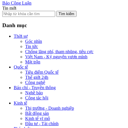
Báo Công Luận
Tin mới
Tìm kiếm
Danh mục
Thời sự
Góc nhìn
Tin tức
Chống lãng phí, tham nhũng, tiêu cực
Việt Nam - Kỷ nguyên vươn mình
Mặt trận
Quốc tế
Tiêu điểm Quốc tế
Thế giới 24h
Công nghệ
Báo chí - Truyền thông
Nghề báo
Công tác hội
Kinh tế
Thị trường - Doanh nghiệp
Bất động sản
Kinh tế vĩ mô
Đầu tư - Tài chính