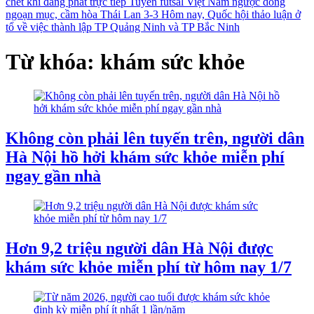
chết khi đang phát trực tiếp
Tuyển futsal Việt Nam ngược dòng
ngoạn mục, cầm hòa Thái Lan 3-3
Hôm nay, Quốc hội thảo luận ở
tổ về việc thành lập TP Quảng Ninh và TP Bắc Ninh
Từ khóa: khám sức khỏe
Không còn phải lên tuyến trên, người dân
Hà Nội hồ hởi khám sức khỏe miễn phí
ngay gần nhà
Hơn 9,2 triệu người dân Hà Nội được
khám sức khỏe miễn phí từ hôm nay 1/7