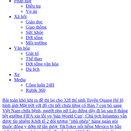
Pháp luật
Điều tra
Vụ án
Xã hội
Giáo dục
Giao thông
Sức khỏe
Đời sống
Môi trường
Văn hóa
Giải trí
Thể thao
Đời sống văn hóa
Du lịch
Xe
Media
Công luận 24H
Rubik 360
Bài toán khó khi ra đề thi lại cho 328 thí sinh Tuyên Quang
Hé lộ
hình ảnh Mặt trời với độ chi tiết chưa từng có
Bán 7 con bò sang
Việt Nam chữa bệnh, người phụ nữ Lào đứng dậy đi lại sau 8 tháng
liệt giường
FIFA xin lỗi vụ 'bán World Cup', Chủ tịch Infantino vẫn
được tín nhiệm
Khởi tố 2 đối tượng "phù phép" hàng ngàn gói
thuốc đông y dởm từ tân dược
TikToker nổi tiếng Mexico bị bắn