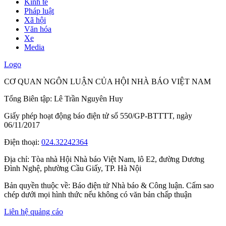
Kinh tế
Pháp luật
Xã hội
Văn hóa
Xe
Media
Logo
CƠ QUAN NGÔN LUẬN CỦA HỘI NHÀ BÁO VIỆT NAM
Tổng Biên tập: Lê Trần Nguyên Huy
Giấy phép hoạt động báo điện tử số 550/GP-BTTTT, ngày
06/11/2017
Điện thoại:
024.32242364
Địa chỉ:
Tòa nhà Hội Nhà báo Việt Nam, lô E2, đường Dương
Đình Nghệ, phường Cầu Giấy, TP. Hà Nội
Bản quyền thuộc về: Báo điện tử Nhà báo & Công luận. Cấm sao
chép dưới mọi hình thức nếu không có văn bản chấp thuận
Liên hệ quảng cáo