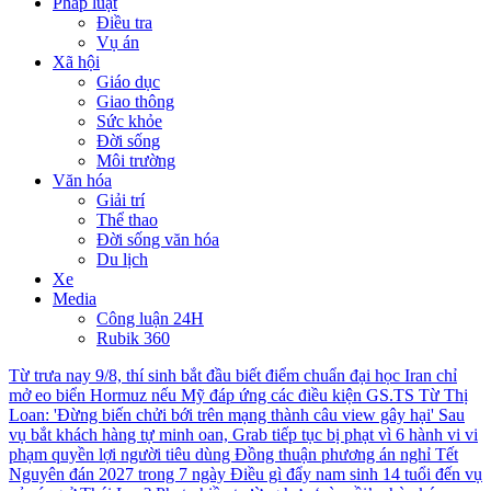
Pháp luật
Điều tra
Vụ án
Xã hội
Giáo dục
Giao thông
Sức khỏe
Đời sống
Môi trường
Văn hóa
Giải trí
Thể thao
Đời sống văn hóa
Du lịch
Xe
Media
Công luận 24H
Rubik 360
Từ trưa nay 9/8, thí sinh bắt đầu biết điểm chuẩn đại học
Iran chỉ
mở eo biển Hormuz nếu Mỹ đáp ứng các điều kiện
GS.TS Từ Thị
Loan: 'Đừng biến chửi bới trên mạng thành câu view gây hại'
Sau
vụ bắt khách hàng tự minh oan, Grab tiếp tục bị phạt vì 6 hành vi vi
phạm quyền lợi người tiêu dùng
Đồng thuận phương án nghỉ Tết
Nguyên đán 2027 trong 7 ngày
Điều gì đẩy nam sinh 14 tuổi đến vụ