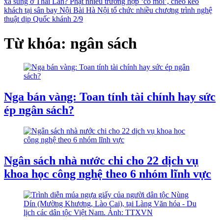
xả súng ở Thái Lan?
Phạt nhiều trường hợp ‘cò mồi’, chèo kéo
khách tại sân bay Nội Bài
Hà Nội tổ chức nhiều chương trình nghệ
thuật dịp Quốc khánh 2/9
Từ khóa: ngân sách
Nga bán vàng: Toan tính tài chính hay sức
ép ngân sách?
Ngân sách nhà nước chi cho 22 dịch vụ
khoa học công nghệ theo 6 nhóm lĩnh vực