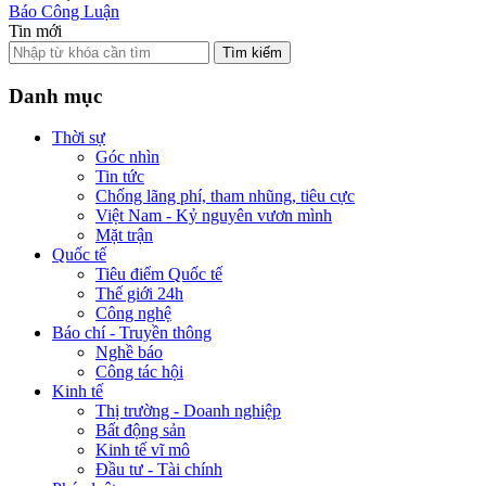
Báo Công Luận
Tin mới
Tìm kiếm
Danh mục
Thời sự
Góc nhìn
Tin tức
Chống lãng phí, tham nhũng, tiêu cực
Việt Nam - Kỷ nguyên vươn mình
Mặt trận
Quốc tế
Tiêu điểm Quốc tế
Thế giới 24h
Công nghệ
Báo chí - Truyền thông
Nghề báo
Công tác hội
Kinh tế
Thị trường - Doanh nghiệp
Bất động sản
Kinh tế vĩ mô
Đầu tư - Tài chính