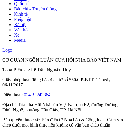
Quốc tế
Báo chí - Truyền thông
Kinh tế
Pháp luật
Xã hội
Văn hóa
Xe
Media
Logo
CƠ QUAN NGÔN LUẬN CỦA HỘI NHÀ BÁO VIỆT NAM
Tổng Biên tập: Lê Trần Nguyên Huy
Giấy phép hoạt động báo điện tử số 550/GP-BTTTT, ngày
06/11/2017
Điện thoại:
024.32242364
Địa chỉ:
Tòa nhà Hội Nhà báo Việt Nam, lô E2, đường Dương
Đình Nghệ, phường Cầu Giấy, TP. Hà Nội
Bản quyền thuộc về: Báo điện tử Nhà báo & Công luận. Cấm sao
chép dưới mọi hình thức nếu không có văn bản chấp thuận