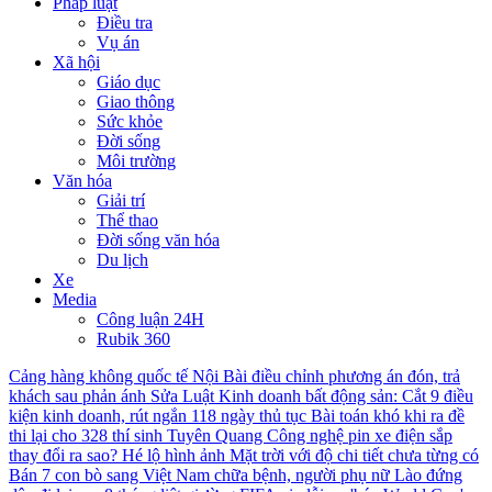
Pháp luật
Điều tra
Vụ án
Xã hội
Giáo dục
Giao thông
Sức khỏe
Đời sống
Môi trường
Văn hóa
Giải trí
Thể thao
Đời sống văn hóa
Du lịch
Xe
Media
Công luận 24H
Rubik 360
Cảng hàng không quốc tế Nội Bài điều chỉnh phương án đón, trả
khách sau phản ánh
Sửa Luật Kinh doanh bất động sản: Cắt 9 điều
kiện kinh doanh, rút ngắn 118 ngày thủ tục
Bài toán khó khi ra đề
thi lại cho 328 thí sinh Tuyên Quang
Công nghệ pin xe điện sắp
thay đổi ra sao?
Hé lộ hình ảnh Mặt trời với độ chi tiết chưa từng có
Bán 7 con bò sang Việt Nam chữa bệnh, người phụ nữ Lào đứng