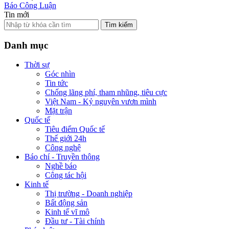
Báo Công Luận
Tin mới
Tìm kiếm
Danh mục
Thời sự
Góc nhìn
Tin tức
Chống lãng phí, tham nhũng, tiêu cực
Việt Nam - Kỷ nguyên vươn mình
Mặt trận
Quốc tế
Tiêu điểm Quốc tế
Thế giới 24h
Công nghệ
Báo chí - Truyền thông
Nghề báo
Công tác hội
Kinh tế
Thị trường - Doanh nghiệp
Bất động sản
Kinh tế vĩ mô
Đầu tư - Tài chính