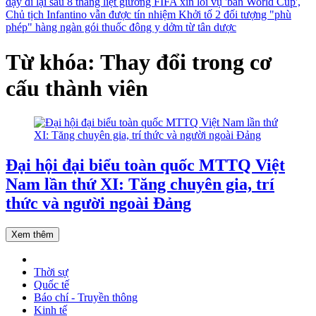
dậy đi lại sau 8 tháng liệt giường
FIFA xin lỗi vụ 'bán World Cup',
Chủ tịch Infantino vẫn được tín nhiệm
Khởi tố 2 đối tượng "phù
phép" hàng ngàn gói thuốc đông y dởm từ tân dược
Từ khóa: Thay đổi trong cơ
cấu thành viên
Đại hội đại biểu toàn quốc MTTQ Việt
Nam lần thứ XI: Tăng chuyên gia, trí
thức và người ngoài Đảng
Xem thêm
Thời sự
Quốc tế
Báo chí - Truyền thông
Kinh tế