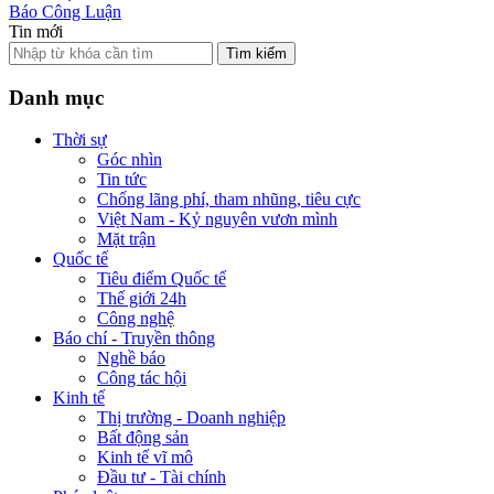
Báo Công Luận
Tin mới
Tìm kiếm
Danh mục
Thời sự
Góc nhìn
Tin tức
Chống lãng phí, tham nhũng, tiêu cực
Việt Nam - Kỷ nguyên vươn mình
Mặt trận
Quốc tế
Tiêu điểm Quốc tế
Thế giới 24h
Công nghệ
Báo chí - Truyền thông
Nghề báo
Công tác hội
Kinh tế
Thị trường - Doanh nghiệp
Bất động sản
Kinh tế vĩ mô
Đầu tư - Tài chính