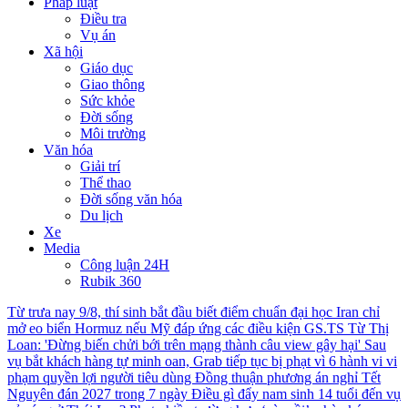
Pháp luật
Điều tra
Vụ án
Xã hội
Giáo dục
Giao thông
Sức khỏe
Đời sống
Môi trường
Văn hóa
Giải trí
Thể thao
Đời sống văn hóa
Du lịch
Xe
Media
Công luận 24H
Rubik 360
Từ trưa nay 9/8, thí sinh bắt đầu biết điểm chuẩn đại học
Iran chỉ
mở eo biển Hormuz nếu Mỹ đáp ứng các điều kiện
GS.TS Từ Thị
Loan: 'Đừng biến chửi bới trên mạng thành câu view gây hại'
Sau
vụ bắt khách hàng tự minh oan, Grab tiếp tục bị phạt vì 6 hành vi vi
phạm quyền lợi người tiêu dùng
Đồng thuận phương án nghỉ Tết
Nguyên đán 2027 trong 7 ngày
Điều gì đẩy nam sinh 14 tuổi đến vụ