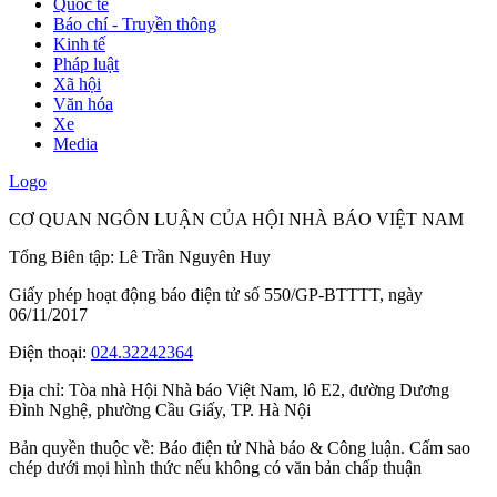
Quốc tế
Báo chí - Truyền thông
Kinh tế
Pháp luật
Xã hội
Văn hóa
Xe
Media
Logo
CƠ QUAN NGÔN LUẬN CỦA HỘI NHÀ BÁO VIỆT NAM
Tổng Biên tập: Lê Trần Nguyên Huy
Giấy phép hoạt động báo điện tử số 550/GP-BTTTT, ngày
06/11/2017
Điện thoại:
024.32242364
Địa chỉ:
Tòa nhà Hội Nhà báo Việt Nam, lô E2, đường Dương
Đình Nghệ, phường Cầu Giấy, TP. Hà Nội
Bản quyền thuộc về: Báo điện tử Nhà báo & Công luận. Cấm sao
chép dưới mọi hình thức nếu không có văn bản chấp thuận