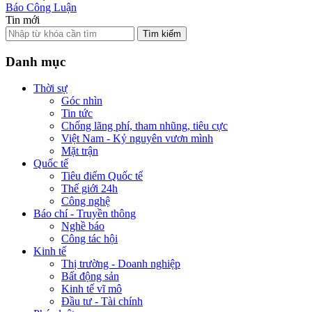
Báo Công Luận
Tin mới
Tìm kiếm
Danh mục
Thời sự
Góc nhìn
Tin tức
Chống lãng phí, tham nhũng, tiêu cực
Việt Nam - Kỷ nguyên vươn mình
Mặt trận
Quốc tế
Tiêu điểm Quốc tế
Thế giới 24h
Công nghệ
Báo chí - Truyền thông
Nghề báo
Công tác hội
Kinh tế
Thị trường - Doanh nghiệp
Bất động sản
Kinh tế vĩ mô
Đầu tư - Tài chính