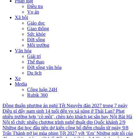
Pháp luật
Điều tra
Vụ án
Xã hội
Giáo dục
Giao thông
Sức khỏe
Đời sống
Môi trường
Văn hóa
Giải trí
Thể thao
Đời sống văn hóa
Du lịch
Xe
Media
Công luận 24H
Rubik 360
Đồng thuận phương án nghỉ Tết Nguyên đán 2027 trong 7 ngày
Điều gì đẩy nam sinh 14 tuổi đến vụ xả súng ở Thái Lan?
Phạt
nhiều trường hợp ‘cò mồi’, chèo kéo khách tại sân bay Nội Bài
Hà
Nội tổ chức nhiều chương trình nghệ thuật dịp Quốc khánh 2/9
Những đại học đầu tiên dự kiến công bố điểm chuẩn từ ngày 9/8
Trấn Thành trở lại mùa phim Tết 2027 với ‘Em’
Những mặt tối của