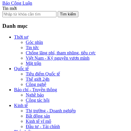
Báo Công Luận
Tin mới
Tìm kiếm
Danh mục
Thời sự
Góc nhìn
Tin tức
Chống lãng phí, tham nhũng, tiêu cực
Việt Nam - Kỷ nguyên vươn mình
Mặt trận
Quốc tế
Tiêu điểm Quốc tế
Thế giới 24h
Công nghệ
Báo chí - Truyền thông
Nghề báo
Công tác hội
Kinh tế
Thị trường - Doanh nghiệp
Bất động sản
Kinh tế vĩ mô
Đầu tư - Tài chính