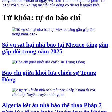
công bố điểm chuẩn từ ngày 9/8
Trấn Thành trở lại mùa phim Tết
2027 với ‘Em’
Những mặt tối của động cơ diesel ít người biết
Từ khóa: tự do báo chí
Số vụ sát hại nhà báo tại Mexico tăng gần
gấp đôi trong năm 2025
Báo chí giữa khói lửa chiến sự Trung
Đông
Algeria kết án nhà báo thể thao Pháp 7
năm tù với cáo buộc 'tuyên truyền khủng