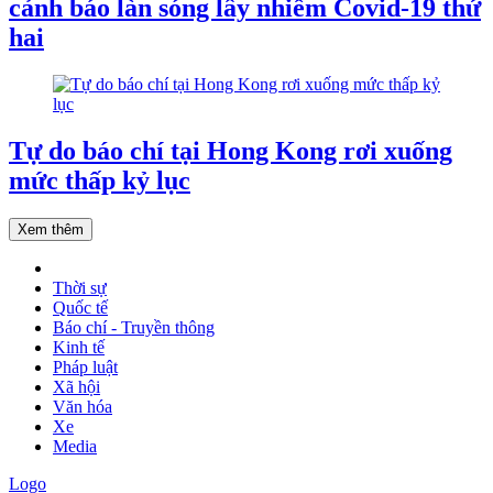
cảnh báo làn sóng lây nhiễm Covid-19 thứ
hai
Tự do báo chí tại Hong Kong rơi xuống
mức thấp kỷ lục
Xem thêm
Thời sự
Quốc tế
Báo chí - Truyền thông
Kinh tế
Pháp luật
Xã hội
Văn hóa
Xe
Media
Logo