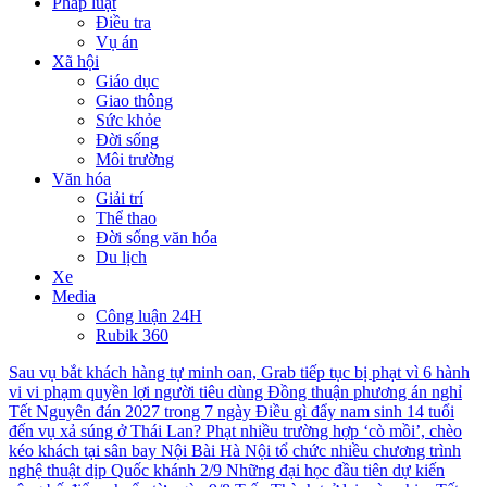
Pháp luật
Điều tra
Vụ án
Xã hội
Giáo dục
Giao thông
Sức khỏe
Đời sống
Môi trường
Văn hóa
Giải trí
Thể thao
Đời sống văn hóa
Du lịch
Xe
Media
Công luận 24H
Rubik 360
Sau vụ bắt khách hàng tự minh oan, Grab tiếp tục bị phạt vì 6 hành
vi vi phạm quyền lợi người tiêu dùng
Đồng thuận phương án nghỉ
Tết Nguyên đán 2027 trong 7 ngày
Điều gì đẩy nam sinh 14 tuổi
đến vụ xả súng ở Thái Lan?
Phạt nhiều trường hợp ‘cò mồi’, chèo
kéo khách tại sân bay Nội Bài
Hà Nội tổ chức nhiều chương trình
nghệ thuật dịp Quốc khánh 2/9
Những đại học đầu tiên dự kiến