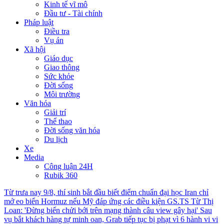
Kinh tế vĩ mô
Đầu tư - Tài chính
Pháp luật
Điều tra
Vụ án
Xã hội
Giáo dục
Giao thông
Sức khỏe
Đời sống
Môi trường
Văn hóa
Giải trí
Thể thao
Đời sống văn hóa
Du lịch
Xe
Media
Công luận 24H
Rubik 360
Từ trưa nay 9/8, thí sinh bắt đầu biết điểm chuẩn đại học
Iran chỉ
mở eo biển Hormuz nếu Mỹ đáp ứng các điều kiện
GS.TS Từ Thị
Loan: 'Đừng biến chửi bới trên mạng thành câu view gây hại'
Sau
vụ bắt khách hàng tự minh oan, Grab tiếp tục bị phạt vì 6 hành vi vi