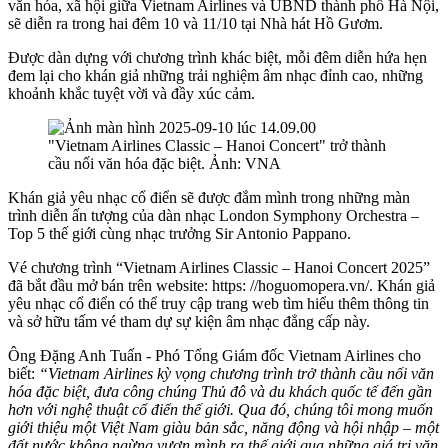
văn hóa, xã hội giữa Vietnam Airlines và UBND thành phố Hà Nội,
sẽ diễn ra trong hai đêm 10 và 11/10 tại Nhà hát Hồ Gươm.
Được dàn dựng với chương trình khác biệt, mỗi đêm diễn hứa hẹn
đem lại cho khán giả những trải nghiệm âm nhạc đỉnh cao, những
khoảnh khắc tuyệt vời và đầy xúc cảm.
"Vietnam Airlines Classic – Hanoi Concert" trở thành
cầu nối văn hóa đặc biệt. Ảnh: VNA
Khán giả yêu nhạc cổ điển sẽ được đắm mình trong những màn
trình diễn ấn tượng của dàn nhạc London Symphony Orchestra –
Top 5 thế giới cùng nhạc trưởng Sir Antonio Pappano.
Vé chương trình “Vietnam Airlines Classic – Hanoi Concert 2025”
đã bắt đầu mở bán trên website: https: //hoguomopera.vn/. Khán giả
yêu nhạc cổ điển có thể truy cập trang web tìm hiểu thêm thông tin
và sở hữu tấm vé tham dự sự kiện âm nhạc đẳng cấp này.
Ông Đặng Anh Tuấn - Phó Tổng Giám đốc Vietnam Airlines cho
biết:
“Vietnam Airlines kỳ vọng chương trình trở thành cầu nối văn
hóa đặc biệt, đưa công chúng Thủ đô và du khách quốc tế đến gần
hơn với nghệ thuật cổ điển thế giới. Qua đó, chúng tôi mong muốn
giới thiệu một Việt Nam giàu bản sắc, năng động và hội nhập – một
đất nước không ngừng vươn mình ra thế giới qua những giá trị văn