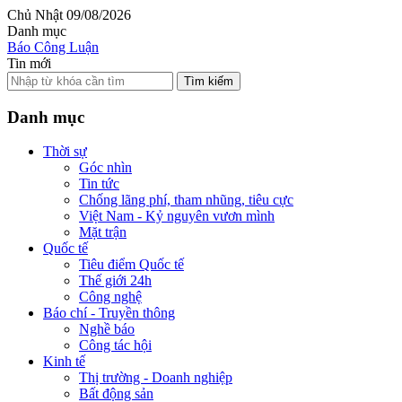
Chủ Nhật 09/08/2026
Danh mục
Báo Công Luận
Tin mới
Tìm kiếm
Danh mục
Thời sự
Góc nhìn
Tin tức
Chống lãng phí, tham nhũng, tiêu cực
Việt Nam - Kỷ nguyên vươn mình
Mặt trận
Quốc tế
Tiêu điểm Quốc tế
Thế giới 24h
Công nghệ
Báo chí - Truyền thông
Nghề báo
Công tác hội
Kinh tế
Thị trường - Doanh nghiệp
Bất động sản