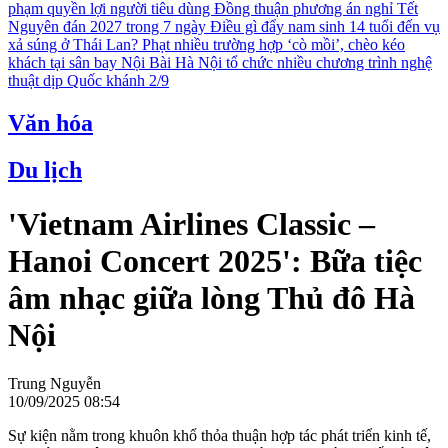
phạm quyền lợi người tiêu dùng
Đồng thuận phương án nghỉ Tết
Nguyên đán 2027 trong 7 ngày
Điều gì đẩy nam sinh 14 tuổi đến vụ
xả súng ở Thái Lan?
Phạt nhiều trường hợp ‘cò mồi’, chèo kéo
khách tại sân bay Nội Bài
Hà Nội tổ chức nhiều chương trình nghệ
thuật dịp Quốc khánh 2/9
Văn hóa
Du lịch
'Vietnam Airlines Classic –
Hanoi Concert 2025': Bữa tiệc
âm nhạc giữa lòng Thủ đô Hà
Nội
Trung Nguyễn
10/09/2025 08:54
Sự kiện nằm trong khuôn khổ thỏa thuận hợp tác phát triển kinh tế,