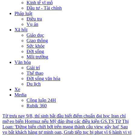
Kinh tế vĩ mô
Đầu tư - Tài chính
Pháp luật
Điều tra
Vụ án
Xã hội
Giáo dục
Giao thông
Sức khỏe
Đời sống
Môi trường
Văn hóa
Giải trí
Thể thao
Đời sống văn hóa
Du lịch
Xe
Media
Công luận 24H
Rubik 360
Từ trưa nay 9/8, thí sinh bắt đầu biết điểm chuẩn đại học
Iran chỉ
mở eo biển Hormuz nếu Mỹ đáp ứng các điều kiện
GS.TS Từ Thị
Loan: 'Đừng biến chửi bới trên mạng thành câu view gây hại'
Sau
vụ bắt khách hàng tự minh oan, Grab tiếp tục bị phạt vì 6 hành vi vi