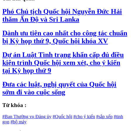
Phó Chủ tịch Quốc hội Nguyễn Đức Hải
thăm Ấn Độ và Sri Lanka
Dành ưu tiên cao nhất cho công tác chuẩn
bị Kỳ họp thứ 9, Quốc hội khóa XV
Dự án Luật Tình trạng khẩn cấp đủ điều
kiện trình Quốc hội xem xét, cho ý kiến
tại Kỳ họp thứ 9
Đưa các luật, nghị quyết của Quốc hội
sớm đi vào cuộc sống
Từ khóa :
#Ban Thường vụ Đảng ủy
#Quốc hội
#cho ý kiến
#sắp xếp
#tinh
gọn
#bộ máy