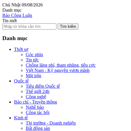
Chủ Nhật 09/08/2026
Danh mục
Báo Công Luận
Tin mới
Tìm kiếm
Danh mục
Thời sự
Góc nhìn
Tin tức
Chống lãng phí, tham nhũng, tiêu cực
Việt Nam - Kỷ nguyên vươn mình
Mặt trận
Quốc tế
Tiêu điểm Quốc tế
Thế giới 24h
Công nghệ
Báo chí - Truyền thông
Nghề báo
Công tác hội
Kinh tế
Thị trường - Doanh nghiệp
Bất động sản