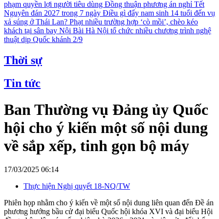
phạm quyền lợi người tiêu dùng
Đồng thuận phương án nghỉ Tết
Nguyên đán 2027 trong 7 ngày
Điều gì đẩy nam sinh 14 tuổi đến vụ
xả súng ở Thái Lan?
Phạt nhiều trường hợp ‘cò mồi’, chèo kéo
khách tại sân bay Nội Bài
Hà Nội tổ chức nhiều chương trình nghệ
thuật dịp Quốc khánh 2/9
Thời sự
Tin tức
Ban Thường vụ Đảng ủy Quốc
hội cho ý kiến một số nội dung
về sắp xếp, tinh gọn bộ máy
17/03/2025 06:14
Thực hiện Nghị quyết 18-NQ/TW
Phiên họp nhằm cho ý kiến về một số nội dung liên quan đến Đề án
phương hướng bầu cử đại biểu Quốc hội khóa XVI và đại biểu Hội