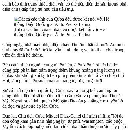
cảnh báo tình trạng thiếu điện vẫn có thể tiếp diễn do sản lượng phát
điện chưa đáp ứng đủ nhu cầu tiêu thụ.
Tất cả các tỉnh của Cuba đều được kết nối với Hệ
thống Điện Quốc gia. Ảnh: Prensa Latina
Cùng ngày, nhà máy nhiệt điện chạy dầu lớn nhất cả nước Antonio
Guiteras đã được đưa trở lại vận hành, đóng vai trò then chốt trong
việc ổn định hệ thống.
Bên cạnh thiếu nguồn cung nhiên liệu, điều kiện thời tiết bất lợi
cũng góp phần làm trầm trọng thêm khủng hoảng năng lượng tại
Cuba, khi không khí lạnh bao phủ phần lớn lãnh thổ vào chiều thứ
Hai, làm giảm hiệu suất của các trang trại điện mặt trời.
Sự cố mất điện toàn quốc tại Cuba xảy ra trong bối cảnh nguồn
cung nhiên liệu bị siết chặt do lệnh cấm vận và phong tỏa dầu của
Mỹ. Ngoài ra, chính quyền Mỹ gần đây còn gia tăng các tuyên bố
đe dọa và gây sức ép lên Cuba.
Đáp lại, Chủ tịch Cuba Miguel Díaz-Canel chỉ trích những "lời đe
dọa công khai gần như hàng ngày" từ phía Washington, cáo buộc
Mỹ tìm cách bóp nghẹt nền kinh tế Cuba nhằm buộc nước này phải