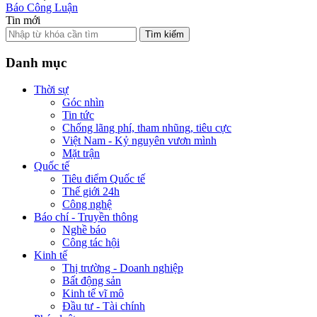
Báo Công Luận
Tin mới
Tìm kiếm
Danh mục
Thời sự
Góc nhìn
Tin tức
Chống lãng phí, tham nhũng, tiêu cực
Việt Nam - Kỷ nguyên vươn mình
Mặt trận
Quốc tế
Tiêu điểm Quốc tế
Thế giới 24h
Công nghệ
Báo chí - Truyền thông
Nghề báo
Công tác hội
Kinh tế
Thị trường - Doanh nghiệp
Bất động sản
Kinh tế vĩ mô
Đầu tư - Tài chính