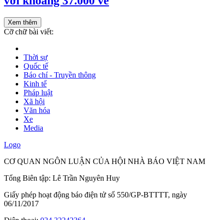
với khoảng 37.000 vé
Xem thêm
Cỡ chữ bài viết:
Thời sự
Quốc tế
Báo chí - Truyền thông
Kinh tế
Pháp luật
Xã hội
Văn hóa
Xe
Media
Logo
CƠ QUAN NGÔN LUẬN CỦA HỘI NHÀ BÁO VIỆT NAM
Tổng Biên tập: Lê Trần Nguyên Huy
Giấy phép hoạt động báo điện tử số 550/GP-BTTTT, ngày
06/11/2017