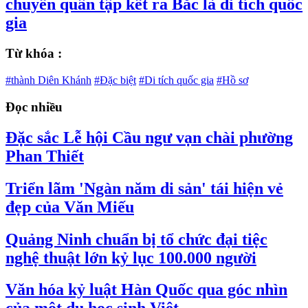
chuyển quân tập kết ra Bắc là di tích quốc
gia
Từ khóa :
#thành Diên Khánh
#Đặc biệt
#Di tích quốc gia
#Hồ sơ
Đọc nhiều
Đặc sắc Lễ hội Cầu ngư vạn chài phường
Phan Thiết
Triển lãm 'Ngàn năm di sản' tái hiện vẻ
đẹp của Văn Miếu
Quảng Ninh chuẩn bị tổ chức đại tiệc
nghệ thuật lớn kỷ lục 100.000 người
Văn hóa kỷ luật Hàn Quốc qua góc nhìn