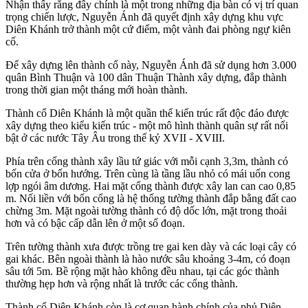
Nhận thấy rằng đây chính là một trong những địa bàn có vị trí quan
trọng chiến lược, Nguyễn Ánh đã quyết định xây dựng khu vực
Diên Khánh trở thành một cứ điểm, một vành đai phòng ngự kiên
cố.
Để xây dựng lên thành cổ này, Nguyễn Ánh đã sử dụng hơn 3.000
quân Bình Thuận và 100 dân Thuận Thành xây dựng, đắp thành
trong thời gian một tháng mới hoàn thành.
Thành cổ Diên Khánh là một quần thể kiến trúc rất độc đáo được
xây dựng theo kiểu kiến trúc - một mô hình thành quân sự rất nổi
bật ở các nước Tây Âu trong thế kỷ XVII - XVIII.
Phía trên cổng thành xây lầu tứ giác với mỗi cạnh 3,3m, thành có
bốn cửa ở bốn hướng. Trên cùng là tầng lầu nhỏ có mái uốn cong
lợp ngói âm dương. Hai mặt cổng thành được xây lan can cao 0,85
m. Nối liền với bốn cổng là hệ thống tường thành đắp bằng đất cao
chừng 3m. Mặt ngoài tường thành có độ dốc lớn, mặt trong thoải
hơn và có bậc cấp dẫn lên ở một số đoạn.
Trên tường thành xưa được trồng tre gai ken dày và các loại cây có
gai khác. Bên ngoài thành là hào nước sâu khoảng 3-4m, có đoạn
sâu tới 5m. Bề rộng mặt hào không đều nhau, tại các góc thành
thường hẹp hơn và rộng nhất là trước các cổng thành.
Thành cổ Diên Khánh còn là cơ quan hành chính của phủ Diên