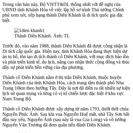
Trong văn bản này, Bộ VHTT&DL thống nhất với đề nghị của
UBND tỉnh Khánh Hòa về việc lập hồ sơ trình Thủ tướng Chính
phủ xem xét, xếp hạng thành Diên Khánh là di tích quốc gia đặc
biệt.
Thành Diên Khánh. Ảnh: TL
Trước đó, vào năm 1988, thành Diên Khánh đã được công nhận là
Di tích cấp quốc gia. Hiện nay, tỉnh Khánh Hòa đang thực hiện dự
án tu bổ, tôn tạo di tích thành cổ Diên Khánh, với mục đích bảo tồn
và phát triển kinh tế, du lịch, nâng cao nhận thức cộng đồng và thúc
đẩy sự phát triển bền vững của địa phương.
Thành cổ Diên Khánh nằm ở thị trấn Diên Khánh, thuộc huyện
Diên Khánh của tỉnh Khánh Hòa, cách trung tâm thành phố Nha
Trang 10km theo hướng Tây. Đây là nơi đã diễn ra rất nhiều sự kiện
lịch sử quan trọng và từng có vị trí chiến lược đặc biệt ở khu vực
Nam Trung Bộ.
Thành cổ Diên Khánh được xây dựng từ năm 1793, dưới thời chúa
Nguyễn Phúc Ánh. Sau khi vua Nguyễn Huệ mất, nhà Tây Sơn bắt
đầu suy yếu, Nguyễn Ánh (sau này là vua Gia Long) và võ tướng
Nguyễn Văn Trương đã đem quân tiến đánh Diên Khánh.