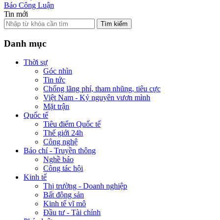
Báo Công Luận
Tin mới
Tìm kiếm
Danh mục
Thời sự
Góc nhìn
Tin tức
Chống lãng phí, tham nhũng, tiêu cực
Việt Nam - Kỷ nguyên vươn mình
Mặt trận
Quốc tế
Tiêu điểm Quốc tế
Thế giới 24h
Công nghệ
Báo chí - Truyền thông
Nghề báo
Công tác hội
Kinh tế
Thị trường - Doanh nghiệp
Bất động sản
Kinh tế vĩ mô
Đầu tư - Tài chính