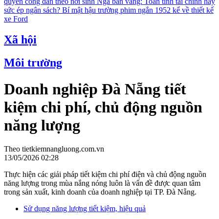
quyền công dân theo nơi sinh
Nga bán vàng: Toan tính tài chính hay
sức ép ngân sách?
Bí mật hậu trường phim ngắn 1952 kể về thiết kế
xe Ford
Xã hội
Môi trường
Doanh nghiệp Đà Nẵng tiết
kiệm chi phí, chủ động nguồn
năng lượng
Theo tietkiemnangluong.com.vn
13/05/2026 02:28
Thực hiện các giải pháp tiết kiệm chi phí điện và chủ động nguồn
năng lượng trong mùa nắng nóng luôn là vấn đề được quan tâm
trong sản xuất, kinh doanh của doanh nghiệp tại TP. Đà Nẵng.
Sử dụng năng lượng tiết kiệm, hiệu quả