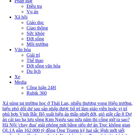
Pháp luật
Điều tra
Vụ án
Xã hội
Giáo dục
Giao thông
Sức khỏe
Đời sống
Môi trường
Văn hóa
Giải trí
Thể thao
Đời sống văn hóa
Du lịch
Xe
Media
Công luận 24H
Rubik 360
Xả súng tại trường học ở Thái Lan, nhiều thương vong
Hiệu trưởng,
hiệu phó dôi dư sau sáp nhập được bố trí làm giáo viên hoặc vị trí
phù hợp
Vịnh Bắc Bộ xuất hiện áp thấp nhiệt đới, gió giật cấp 8
Dự
án cải tạo hạ lưu sông Kim Ngưu sau nửa năm thi công giờ ra sao?
Hà Nội 'chạy đua' giải phóng mặt bằng siêu dự án Trục không gian
QL1A gần 162.000 tỷ đồng
Ông Trump ký hai sắc lệnh mới siết