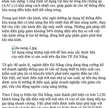
khâu xây dựng. Công trình sử dụng vật liệu bê tông khí chưng áp
(AAC) có khả năng cách nhiệt cao, giúp giảm tải cho hệ thống điều
hòa trong điều kiện thời tiết nắng nóng.
Trong quá trình vận hành, khu nghỉ dưỡng áp dụng hệ thống điều
hòa trung tâm có khả năng thu hồi nhiệt thải để làm nóng nước, thay
thế cho việc vận hành độc lập máy nước nóng. Những giải pháp tiết
kiệm điện giúp giảm khoảng 94% lượng điện tiêu thụ so với việc
vận hành riêng lẻ hai hệ thống, đồng thời góp phần giảm phát thải
khí nhà kính.
Sử dụng năng lượng mặt trời để làm máy sấy dược liệu
của một đơn vị sản xuất trên địa bàn TP. Đà Nẵng
Từ góc độ quản lý, ngành điện Đà Nẵng cũng đang tăng cường hỗ
trợ doanh nghiệp thông qua tư vấn sử dụng thiết bị hiệu suất cao,
kiểm soát phụ tải và khuyến khích phát triển nguồn điện tại chỗ.
Đặc biệt, mô hình điện mặt trời mái nhà tự sản xuất, tự tiêu thụ đang
được xem là hướng đi hiệu quả, giúp doanh nghiệp vừa giảm chi
phí, vừa chủ động nguồn cung năng lượng.
Theo Công ty Điện lực Đà Nẵng, toàn thành phố hiện có hơn 5.230
khách hàng lắp đặt điện mặt trời mái nhà và con số này đang tiếp tục
gia tăng nhanh chóng. Việc phát triển được triển khai phù hợp với
quy hoạch và tuân thủ các quy định tại Nghị định số 58/2025/NĐ-