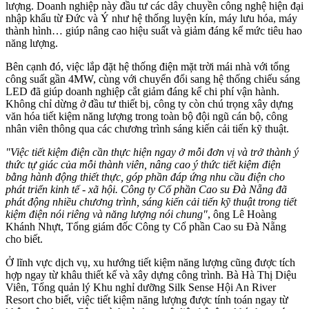
lượng. Doanh nghiệp này đầu tư các dây chuyền công nghệ hiện đại
nhập khẩu từ Đức và Ý như hệ thống luyện kín, máy lưu hóa, máy
thành hình… giúp nâng cao hiệu suất và giảm đáng kể mức tiêu hao
năng lượng.
Bên cạnh đó, việc lắp đặt hệ thống điện mặt trời mái nhà với tổng
công suất gần 4MW, cùng với chuyển đổi sang hệ thống chiếu sáng
LED đã giúp doanh nghiệp cắt giảm đáng kể chi phí vận hành.
Không chỉ dừng ở đầu tư thiết bị, công ty còn chú trọng xây dựng
văn hóa tiết kiệm năng lượng trong toàn bộ đội ngũ cán bộ, công
nhân viên thông qua các chương trình sáng kiến cải tiến kỹ thuật.
"Việc tiết kiệm điện cần thực hiện ngay ở mỗi đơn vị và trở thành ý
thức tự giác của mỗi thành viên, nâng cao ý thức tiết kiệm điện
bằng hành động thiết thực, góp phần đáp ứng nhu cầu điện cho
phát triển kinh tế - xã hội. Công ty Cổ phần Cao su Đà Nẵng đã
phát động nhiều chương trình, sáng kiến cải tiến kỹ thuật trong tiết
kiệm điện nói riêng và năng lượng nói chung"
, ông Lê Hoàng
Khánh Nhựt, Tổng giám đốc Công ty Cổ phần Cao su Đà Nẵng
cho biết.
Ở lĩnh vực dịch vụ, xu hướng tiết kiệm năng lượng cũng được tích
hợp ngay từ khâu thiết kế và xây dựng công trình. Bà Hà Thị Diệu
Viên, Tổng quản lý Khu nghỉ dưỡng Silk Sense Hội An River
Resort cho biết, việc tiết kiệm năng lượng được tính toán ngay từ