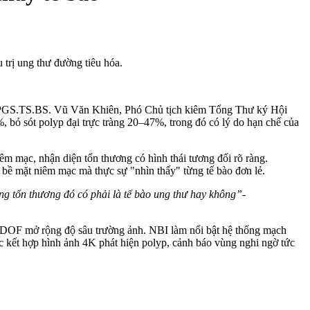
trị ung thư đường tiêu hóa.
TUT. PGS.TS.BS. Vũ Văn Khiên, Phó Chủ tịch kiêm Tổng Thư ký Hội
 bỏ sót polyp đại trực tràng 20–47%, trong đó có lý do hạn chế của
êm mạc, nhận diện tổn thương có hình thái tương đối rõ ràng.
t bề mặt niêm mạc mà thực sự "nhìn thấy" từng tế bào đơn lẻ.
ong tổn thương đó có phải là tế bào ung thư hay không”-
 EDOF mở rộng độ sâu trường ảnh. NBI làm nổi bật hệ thống mạch
ực kết hợp hình ảnh 4K phát hiện polyp, cảnh báo vùng nghi ngờ tức