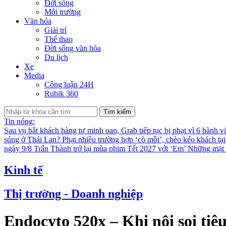
Đời sống
Môi trường
Văn hóa
Giải trí
Thể thao
Đời sống văn hóa
Du lịch
Xe
Media
Công luận 24H
Rubik 360
Tìm kiếm
Tin nóng:
Sau vụ bắt khách hàng tự minh oan, Grab tiếp tục bị phạt vì 6 hành v
súng ở Thái Lan?
Phạt nhiều trường hợp ‘cò mồi’, chèo kéo khách tạ
ngày 9/8
Trấn Thành trở lại mùa phim Tết 2027 với ‘Em’
Những mặt t
Kinh tế
Thị trường - Doanh nghiệp
Endocyto 520x – Khi nội soi tiê