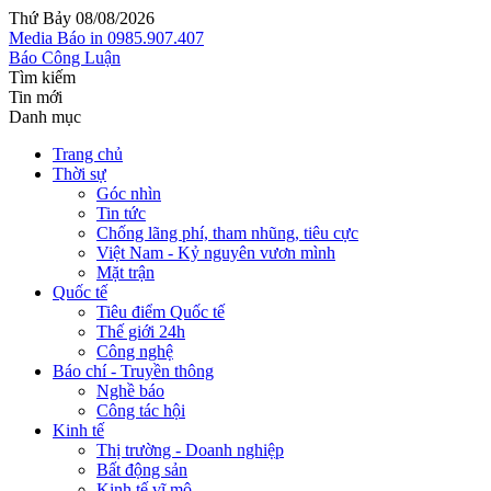
Thứ Bảy 08/08/2026
Media
Báo in
0985.907.407
Báo Công Luận
Tìm kiếm
Tin mới
Danh mục
Trang chủ
Thời sự
Góc nhìn
Tin tức
Chống lãng phí, tham nhũng, tiêu cực
Việt Nam - Kỷ nguyên vươn mình
Mặt trận
Quốc tế
Tiêu điểm Quốc tế
Thế giới 24h
Công nghệ
Báo chí - Truyền thông
Nghề báo
Công tác hội
Kinh tế
Thị trường - Doanh nghiệp
Bất động sản
Kinh tế vĩ mô