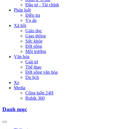
Đầu tư - Tài chính
Pháp luật
Điều tra
Vụ án
Xã hội
Giáo dục
Giao thông
Sức khỏe
Đời sống
Môi trường
Văn hóa
Giải trí
Thể thao
Đời sống văn hóa
Du lịch
Xe
Media
Công luận 24H
Rubik 360
Danh mục