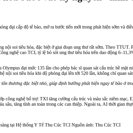
 đại cấp độ tế bào, mở ra bước tiến mới trong phát hiện sớm và điều 
rong nội soi tiêu hóa, đặc biệt ở giai đoạn ung thư rất sớm. Theo T
g nghệ cao TCI, tỷ lệ bỏ sót ung thư tiêu hóa trên dao động 6–11,3%,
a Olympus đạt mức 135 lần cho phép bác sĩ quan sát cấu trúc bề mặt ni
 nội soi tiêu hóa khi độ phóng đại lên tới 520 lần, không chỉ quan sá
 tổn thương đặc biệt nhỏ, giúp định hướng phát hiện ngay tế bào ở tr
lớp công nghệ bổ trợ: TXI tăng cường cấu trúc và màu sắc niêm mạc,
 sâu, tăng tính an toàn trong các can thiệp. Ngoài ra, AI thời gian th
m sàng tại Hệ thống Y Tế Thu Cúc TCI Nguồn ảnh: Thu Cúc TCI