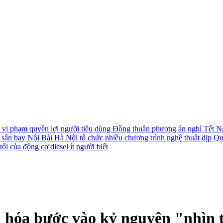
i vi phạm quyền lợi người tiêu dùng
Đồng thuận phương án nghỉ Tết N
i sân bay Nội Bài
Hà Nội tổ chức nhiều chương trình nghệ thuật dịp Q
ối của động cơ diesel ít người biết
u hóa bước vào kỷ nguyên "nhìn 