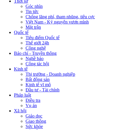
Thời sự
Góc nhìn
Tin tức
Chống lãng phí, tham nhũng, tiêu cực
Việt Nam - Kỷ nguyên vươn mình
Mặt trận
Quốc tế
Tiêu điểm Quốc tế
Thế giới 24h
Công nghệ
Báo chí - Truyền thông
Nghề báo
Công tác hội
Kinh tế
Thị trường - Doanh nghiệp
Bất động sản
Kinh tế vĩ mô
Đầu tư - Tài chính
Pháp luật
Điều tra
Vụ án
Xã hội
Giáo dục
Giao thông
Sức khỏe