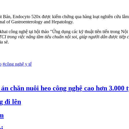
t Bản, Endocyto 520x được kiểm chứng qua hàng loạt nghiên cứu lâm 
rnal of Gastroenterology and Hepatology.
khai công nghệ tại hội thảo "Ứng dụng các kỹ thuật tiên tiến trong Nội 
 TCI trong việc nâng tầm tiêu chuẩn nội soi, giúp người dân được tiếp 
a sẻ.
o
#công nghệ y tế
án chăn nuôi heo công nghệ cao hơn 3.000 
 đi lên
ảm
ại