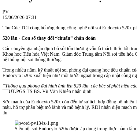
PV
15/06/2026 07:31
Thu Cúc TCI công bố ứng dụng công nghệ nội soi Endocyto 520x phóng
520 lần - Con số thay đổi “chuẩn” chẩn đoán
Các chuyên gia nhận định bỏ sót tổn thương vẫn là thách thức lớn t
Khoa học Tiêu hóa Việt Nam, Giám đốc Trung tâm Nội soi tiêu hóa Côn
hệ thống nội soi thông thường.
Trong nhiều năm, kỹ thuật nội soi phóng đại quang học tiêu chuẩn củ
Endocyto 520x xuất hiện như một bước ngoặt trong cập nhật công nghệ
“Thông qua phóng đại hình ảnh lên 520 lần, các bác sĩ phát hiện các
TTƯT.PGS.TS.BS. Vũ Văn Khiên nhận định.
Sức mạnh của Endocyto 520x còn đến từ sự tích hợp đồng bộ nhiều 
máu, hỗ trợ phân biệt mô lành và mô bệnh lý. RDI nhận diện mạch máu
thì.
Siêu nội soi Endocyto 520x được áp dụng trong thực hành lâ