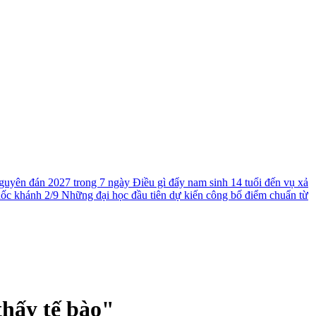
guyên đán 2027 trong 7 ngày
Điều gì đẩy nam sinh 14 tuổi đến vụ xả
uốc khánh 2/9
Những đại học đầu tiên dự kiến công bố điểm chuẩn từ
thấy tế bào"