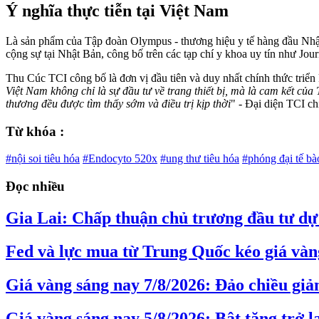
Ý nghĩa thực tiễn tại Việt Nam
Là sản phẩm của Tập đoàn Olympus - thương hiệu y tế hàng đầu Nhậ
cộng sự tại Nhật Bản, công bố trên các tạp chí y khoa uy tín như Jou
Thu Cúc TCI công bố là đơn vị đầu tiên và duy nhất chính thức triển 
Việt Nam không chỉ là sự đầu tư về trang thiết bị, mà là cam kết của
thương đều được tìm thấy sớm và điều trị kịp thời
" - Đại diện TCI chi
Từ khóa :
#nội soi tiêu hóa
#Endocyto 520x
#ung thư tiêu hóa
#phóng đại tế bà
Đọc nhiều
Gia Lai: Chấp thuận chủ trương đầu tư dự 
Fed và lực mua từ Trung Quốc kéo giá vàng
Giá vàng sáng nay 7/8/2026: Đảo chiều gi
Giá vàng sáng nay 5/8/2026: Bật tăng trở l