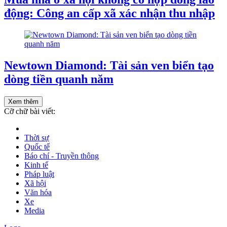
động: Công an cấp xã xác nhận thu nhập
Newtown Diamond: Tài sản ven biển tạo
dòng tiền quanh năm
Xem thêm
Cỡ chữ bài viết:
Thời sự
Quốc tế
Báo chí - Truyền thông
Kinh tế
Pháp luật
Xã hội
Văn hóa
Xe
Media