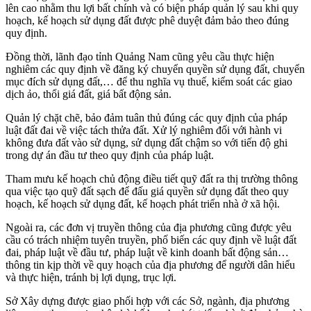
lên cao nhằm thu lợi bất chính và có biện pháp quản lý sau khi quy
hoạch, kế hoạch sử dụng đất được phê duyệt đảm bảo theo đúng
quy định.
Đồng thời, lãnh đạo tỉnh Quảng Nam cũng yêu cầu thực hiện
nghiêm các quy định về đăng ký chuyển quyền sử dụng đất, chuyển
mục đích sử dụng đất,… để thu nghĩa vụ thuế, kiểm soát các giao
dịch ảo, thổi giá đất, giá bất động sản.
Quản lý chặt chẽ, bảo đảm tuân thủ đúng các quy định của pháp
luật đất đai về việc tách thửa đất. Xử lý nghiêm đối với hành vi
không đưa đất vào sử dụng, sử dụng đất chậm so với tiến độ ghi
trong dự án đầu tư theo quy định của pháp luật.
Tham mưu kế hoạch chủ động điều tiết quỹ đất ra thị trường thông
qua việc tạo quỹ đất sạch để đấu giá quyền sử dụng đất theo quy
hoạch, kế hoạch sử dụng đất, kế hoạch phát triển nhà ở xã hội.
Ngoài ra, các đơn vị truyền thông của địa phương cũng được yêu
cầu có trách nhiệm tuyên truyền, phố biến các quy định về luật đất
đai, pháp luật về đầu tư, pháp luật về kinh doanh bất động sản…
thông tin kịp thời về quy hoạch của địa phương để người dân hiểu
và thực hiện, tránh bị lợi dụng, trục lợi.
Sở Xây dựng được giao phối hợp với các Sở, ngành, địa phương