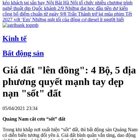
kéo khách tại sân bay Nội Bài
Hà Nội tổ chức nhiều chương trình
nghệ thuật dịp Quốc khánh 2/9
Những đại học đầu tiên dự kiến
công bố điểm chuẩn từ ngày 9/8
Trấn Thành trở lại mùa phim Tết
2027 với ‘Em’
Những mặt tối của động cơ diesel ít người biết
Kinh tế
Bất động sản
Giá đất "lên đồng": 4 Bộ, 5 địa
phương quyết mạnh tay dẹp
nạn "sốt" đất
05/04/2021 23:34
Quảng Nam cắt cơn “sốt” đất
Trong khi khắp nơi xuất hiện “sốt” đất, thì bất động sản Quảng Nam
có diễn biến tương đối yên ả. Giá đất bình quân vẫn tăng, dao động