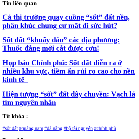
Tin liên quan
Cả thị trường quay cuồng “sốt” đất nền,
phân khúc chung cư mất đi sức hút?
Sốt đất “khuấy đảo” các địa phương:
Thuốc đắng mới cắt được cơn!
Họp báo Chính phủ: Sốt đất diễn ra ở
nhiều khu vực, tiềm ẩn rủi ro cao cho nền
kinh tế
Hiện tượng “sốt” đất dây chuyền: Vạch lá
tìm nguyên nhân
Từ khóa :
#sốt đất
#quảng nam
#đà nẵng
#bộ tài nguyên
#chính phủ