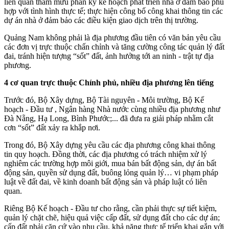
liên quan tham mưu phân kỳ kế hoạch phát triển nhà ở đảm bảo phù
hợp với tình hình thực tế; thực hiện công bố công khai thông tin các
dự án nhà ở đảm bảo các điều kiện giao dịch trên thị trường.
Quảng Nam không phải là địa phương đầu tiên có văn bản yêu cầu
các đơn vị trực thuộc chấn chỉnh và tăng cường công tác quản lý đất
đai, tránh hiện tượng “sốt” đất, ảnh hưởng tới an ninh - trật tự địa
phương.
4 cơ quan trực thuộc Chính phủ, nhiều địa phương lên tiếng
Trước đó, Bộ Xây dựng, Bộ Tài nguyên - Môi trường, Bộ Kế
hoạch - Đầu tư , Ngân hàng Nhà nước cùng nhiều địa phương như
Đà Nẵng, Hạ Long, Bình Phước;... đã đưa ra giải pháp nhằm cắt
cơn “sốt” đất xảy ra khắp nơi.
Trong đó, Bộ Xây dựng yêu cầu các địa phương công khai thông
tin quy hoạch. Đồng thời, các địa phương có trách nhiệm xử lý
nghiêm các trường hợp môi giới, mua bán bất động sản, dự án bất
động sản, quyền sử dụng đất, buông lỏng quản lý… vi phạm pháp
luật về đất đai, về kinh doanh bất động sản và pháp luật có liên
quan.
Riêng Bộ Kế hoạch - Đầu tư cho rằng, cần phải thực sự tiết kiệm,
quản lý chặt chẽ, hiệu quả việc cấp đất, sử dụng đất cho các dự án;
cấp đất phải căn cứ vào nhu cầu, khả năng thực tế triển khai gắn với