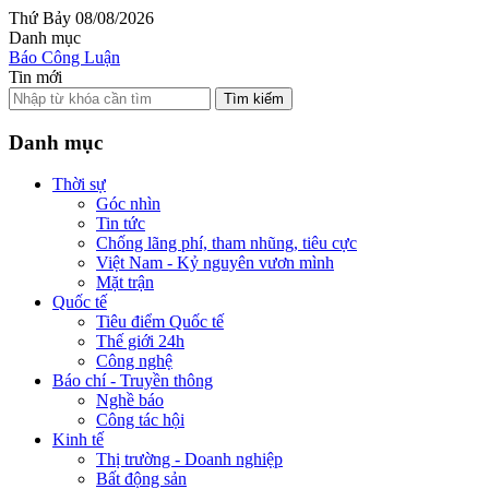
Thứ Bảy 08/08/2026
Danh mục
Báo Công Luận
Tin mới
Tìm kiếm
Danh mục
Thời sự
Góc nhìn
Tin tức
Chống lãng phí, tham nhũng, tiêu cực
Việt Nam - Kỷ nguyên vươn mình
Mặt trận
Quốc tế
Tiêu điểm Quốc tế
Thế giới 24h
Công nghệ
Báo chí - Truyền thông
Nghề báo
Công tác hội
Kinh tế
Thị trường - Doanh nghiệp
Bất động sản