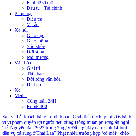
Kinh tế vĩ mô
Đầu tư - Tài chính
Pháp luật
Điều tra
Vụ án
Xã hội
Giáo dục
Giao thông
Sức khỏe
Đời sống
Môi trường
Văn hóa
Giải trí
Thể thao
Đời sống văn hóa
Du lịch
Xe
Media
Công luận 24H
Rubik 360
Sau vụ bắt khách hàng tự minh oan, Grab tiếp tục bị phạt vì 6 hành
vi vi phạm quyền lợi người tiêu dùng
Đồng thuận phương án nghỉ
Tết Nguyên đán 2027 trong 7 ngày
Điều gì đẩy nam sinh 14 tuổi
đến vụ xả súng ở Thái Lan?
Phạt nhiều trường hợp ‘cò mồi’, chèo