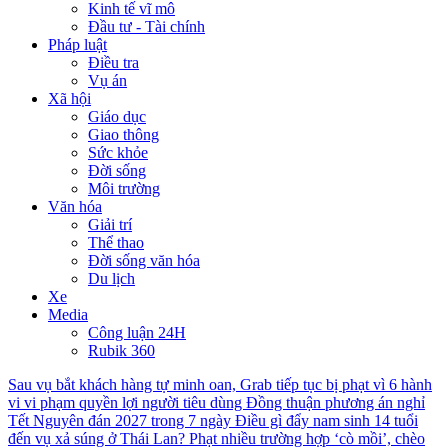
Kinh tế vĩ mô
Đầu tư - Tài chính
Pháp luật
Điều tra
Vụ án
Xã hội
Giáo dục
Giao thông
Sức khỏe
Đời sống
Môi trường
Văn hóa
Giải trí
Thể thao
Đời sống văn hóa
Du lịch
Xe
Media
Công luận 24H
Rubik 360
Sau vụ bắt khách hàng tự minh oan, Grab tiếp tục bị phạt vì 6 hành
vi vi phạm quyền lợi người tiêu dùng
Đồng thuận phương án nghỉ
Tết Nguyên đán 2027 trong 7 ngày
Điều gì đẩy nam sinh 14 tuổi
đến vụ xả súng ở Thái Lan?
Phạt nhiều trường hợp ‘cò mồi’, chèo