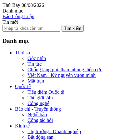
Thứ Bảy 08/08/2026
Danh mục
Báo Công Luận
Tin mới
Tìm kiếm
Danh mục
Thời sự
Góc nhìn
Tin tức
Chống lãng phí, tham nhũng, tiêu cực
Việt Nam - Kỷ nguyên vươn mình
Mặt trận
Quốc tế
Tiêu điểm Quốc tế
Thế giới 24h
Công nghệ
Báo chí - Truyền thông
Nghề báo
Công tác hội
Kinh tế
Thị trường - Doanh nghiệp
Bất động sản