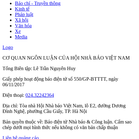
Báo chí - Truyền thông
Kinh tế
Pháp luật
Xã hội
Văn hóa
Xe
Media
Logo
CƠ QUAN NGÔN LUẬN CỦA HỘI NHÀ BÁO VIỆT NAM
Tổng Biên tập: Lê Trần Nguyên Huy
Giấy phép hoạt động báo điện tử số 550/GP-BTTTT, ngày
06/11/2017
Điện thoại:
024.32242364
Địa chỉ:
Tòa nhà Hội Nhà báo Việt Nam, lô E2, đường Dương
Đình Nghệ, phường Cầu Giấy, TP. Hà Nội
Bản quyền thuộc về: Báo điện tử Nhà báo & Công luận. Cấm sao
chép dưới mọi hình thức nếu không có văn bản chấp thuận
Liên hệ quảng cáo