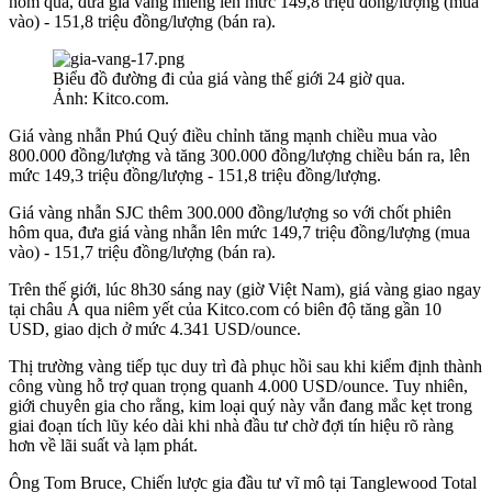
hôm qua, đưa giá vàng miếng lên mức 149,8 triệu đồng/lượng (mua
vào) - 151,8 triệu đồng/lượng (bán ra).
Biểu đồ đường đi của giá vàng thế giới 24 giờ qua.
Ảnh: Kitco.com.
Giá vàng nhẫn Phú Quý điều chỉnh tăng mạnh chiều mua vào
800.000 đồng/lượng và tăng 300.000 đồng/lượng chiều bán ra, lên
mức 149,3 triệu đồng/lượng - 151,8 triệu đồng/lượng.
Giá vàng nhẫn SJC thêm 300.000 đồng/lượng so với chốt phiên
hôm qua, đưa giá vàng nhẫn lên mức 149,7 triệu đồng/lượng (mua
vào) - 151,7 triệu đồng/lượng (bán ra).
Trên thế giới, lúc 8h30 sáng nay (giờ Việt Nam), giá vàng giao ngay
tại châu Á qua niêm yết của Kitco.com có biên độ tăng gần 10
USD, giao dịch ở mức 4.341 USD/ounce.
Thị trường vàng tiếp tục duy trì đà phục hồi sau khi kiểm định thành
công vùng hỗ trợ quan trọng quanh 4.000 USD/ounce. Tuy nhiên,
giới chuyên gia cho rằng, kim loại quý này vẫn đang mắc kẹt trong
giai đoạn tích lũy kéo dài khi nhà đầu tư chờ đợi tín hiệu rõ ràng
hơn về lãi suất và lạm phát.
Ông Tom Bruce, Chiến lược gia đầu tư vĩ mô tại Tanglewood Total