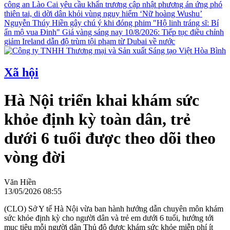
công an
Lào Cai yêu cầu khẩn trương cập nhật phương án ứng phó
thiên tai, di dời dân khỏi vùng nguy hiểm
‘Nữ hoàng Wushu’
Nguyễn Thúy Hiền gây chú ý khi đóng phim "Hộ linh tráng sĩ: Bí
ẩn mộ vua Đinh"
Giá vàng sáng nay 10/8/2026: Tiếp tục điều chỉnh
giảm
Ireland dẫn độ trùm tội phạm từ Dubai về nước
Xã hội
Hà Nội triển khai khám sức
khỏe định kỳ toàn dân, trẻ
dưới 6 tuổi được theo dõi theo
vòng đời
Văn Hiền
13/05/2026 08:55
(CLO) Sở Y tế Hà Nội vừa ban hành hướng dẫn chuyên môn khám
sức khỏe định kỳ cho người dân và trẻ em dưới 6 tuổi, hướng tới
mục tiêu mỗi người dân Thủ đô được khám sức khỏe miễn phí ít