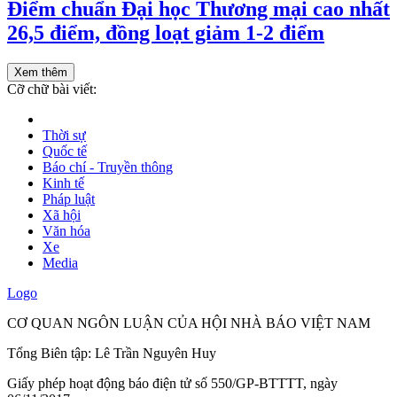
Điểm chuẩn Đại học Thương mại cao nhất
26,5 điểm, đồng loạt giảm 1-2 điểm
Xem thêm
Cỡ chữ bài viết:
Thời sự
Quốc tế
Báo chí - Truyền thông
Kinh tế
Pháp luật
Xã hội
Văn hóa
Xe
Media
Logo
CƠ QUAN NGÔN LUẬN CỦA HỘI NHÀ BÁO VIỆT NAM
Tổng Biên tập: Lê Trần Nguyên Huy
Giấy phép hoạt động báo điện tử số 550/GP-BTTTT, ngày