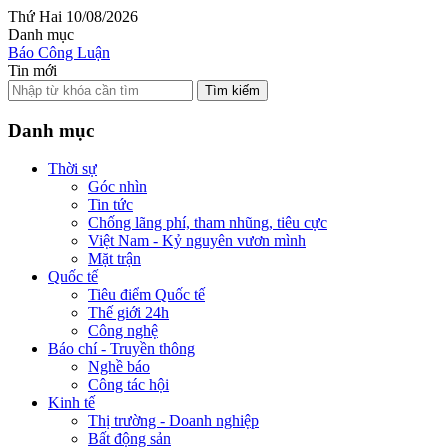
Thứ Hai 10/08/2026
Danh mục
Báo Công Luận
Tin mới
Tìm kiếm
Danh mục
Thời sự
Góc nhìn
Tin tức
Chống lãng phí, tham nhũng, tiêu cực
Việt Nam - Kỷ nguyên vươn mình
Mặt trận
Quốc tế
Tiêu điểm Quốc tế
Thế giới 24h
Công nghệ
Báo chí - Truyền thông
Nghề báo
Công tác hội
Kinh tế
Thị trường - Doanh nghiệp
Bất động sản