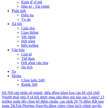
Kinh tế vĩ mô
Đầu tư - Tài chính
Pháp luật
Điều tra
Vụ án
Xã hội
Giáo dục
Giao thông
Sức khỏe
Đời sống
Môi trường
Văn hóa
Giải trí
Thể thao
Đời sống văn hóa
Du lịch
Xe
Media
Công luận 24H
Rubik 360
Hà Nội sáp nhập sở ngành, điều động hàng loạt cán bộ chủ chốt
Người thuê nhà ở xã hội được mua nhà theo giá nào sau 5 năm?
23
trường quân đội công bố điểm chuẩn, cao nhất 29,76 điểm
Bắt tạm
giam TikTok Phượng Nguyễn đăng video công kích chính quyền,