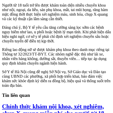
Người từ 18 tuổi trở lên được khám toàn diện nhiều chuyên khoa
như nội, ngoại, da liễu, sản phụ khoa, mắt, tai mũi họng, răng hàm
mặt; đồng thời thực hiện xét nghiệm máu, sinh hóa, chụp X-quang
và các kỹ thuật cận lâm sàng cần thiết.
Đáng chú ý, Bộ Y tế yêu cầu tăng cường sàng lọc sớm các bệnh
nguy hiểm như lao, u phổi hoặc bệnh lý mạn tính. Khi phát hiện dấu
hiệu nghi ngờ, cơ sở y tế phải chỉ định xét nghiệm chuyên sâu hoặc
chuyển tuyến để điều trị kịp thời.
Riêng lao động nữ sẽ được khám phụ khoa theo danh mục riêng tại
Thông tư 32/2023/TT-BYT. Các nhóm nghề đặc thù như lái xe,
nhân viên hàng không, đường sắt, thuyền viên… tiếp tục áp dụng
quy định khám chuyên ngành hiện hành.
Sở Y tế Hà Nội cũng đề nghị Sở Nội vụ, Sở Giáo dục và Đào tạo
cùng UBND các phường, xã phối hợp triển khai, bảo đảm việc
khám sức khỏe định kỳ diễn ra đồng bộ, hiệu quả và thông suốt trên
toàn địa bàn.
Tin liên quan
Chính thức khám nội khoa, xét nghiệm,