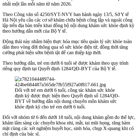
nhất một lần mỗi năm từ năm 2026.
Theo Công văn số 4250/SYT-NVY ban hành ngày 13/5, Sở Y tế
Hà Nội yêu cầu các cơ sở khám chữa bệnh công lập và ngoài công
lập trên địa bàn triển khai đồng bộ nội dung khám sức khỏe định kỳ
theo hướng dẫn mới của Bộ Y tế.
Động thái này nhằm hiện thực hóa mục tiêu quản lý sức khỏe toàn
dân theo vòng đời thông qua sổ sức khỏe điện tử, đồng thời tăng
cường phát hiện sớm bệnh tật để can thiệp kịp thời.
Theo hướng dẫn, trẻ em dưới 6 tuổi sẽ được khám theo quy trình
riêng quy định tại Quyết định 1284/QĐ-BYT của Bộ Y tế.
Đối với trẻ em dưới 6 tuổi, công tác khám sức khỏe
định kỳ được thực hiện theo Quyết định số 1284/QĐ-
BYT về hướng dẫn nội dung chuyên môn khám sức
khỏe định kỳ cho trẻ em dưới 6 tuổi.
Đối với nhóm từ 6 đến dưới 18 tuổi, nội dung khám gồm đo thể lực,
khám lâm sàng các chuyên khoa nhi, mắt, tai mũi họng, răng hàm
mặt cùng các xét nghiệm huyết học, sinh hóa, chụp X-quang khi có
chỉ định của bác sĩ.