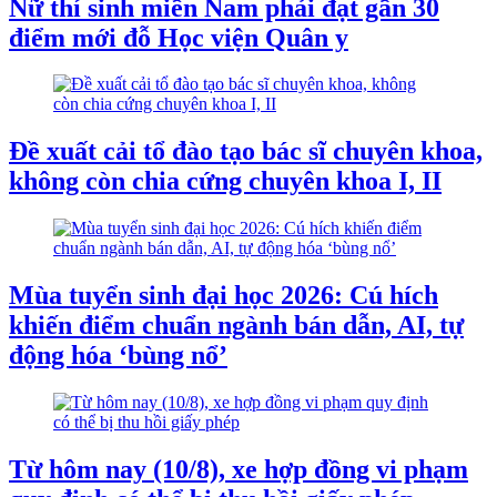
Nữ thí sinh miền Nam phải đạt gần 30
điểm mới đỗ Học viện Quân y
Đề xuất cải tổ đào tạo bác sĩ chuyên khoa,
không còn chia cứng chuyên khoa I, II
Mùa tuyển sinh đại học 2026: Cú hích
khiến điểm chuẩn ngành bán dẫn, AI, tự
động hóa ‘bùng nổ’
Từ hôm nay (10/8), xe hợp đồng vi phạm