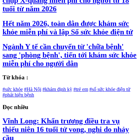
chụp X-quang miễn phí cho người từ 18
tuổi từ năm 2026
Hết năm 2026, toàn dân được khám sức
khỏe miễn phí và lập Sổ sức khỏe điện tử
Ngành Y tế cần chuyển từ 'chữa bệnh'
sang 'phòng bệnh', tiến tới khám sức khỏe
miễn phí cho người dân
Từ khóa :
#sức khỏe
#Hà Nội
#khám định kỳ
#trẻ em
#sổ sức khỏe điện tử
#phát hiện bệnh
Đọc nhiều
Vĩnh Long: Khẩn trương điều tra vụ
thiếu niên 16 tuổi tử vong, nghi do nhảy
cầu