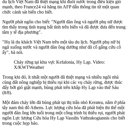
du lịch Việt Nam đã thiệt mạng khi đuối nước trong điều kiện gió
mạnh, theo France24 và hãng tin AFP dẫn thông tin từ một quan
chức cảnh sát biển cho biết.
Người phát ngôn cho biết: "Người đàn ông và người phụ nữ được
tìm thấy trong tình trạng bất tỉnh trên biển và đã được đưa đến trung
tâm y tế địa phương".
"Họ là du khách Việt Nam trên một tàu du lịch. Người phụ nữ bị
ngã xuống nước và người đàn ông dường như đã cố gắng cứu cô
ấy", bà nói.
Cháy rừng tại khu vực Kefalonia, Hy Lạp. Video:
X/KWTWeather
Trong khi đó, ít nhất một người đã thiệt mạng và nhiều ngôi nhà
cùng đất nông nghiệp bị thiêu rụi khi các vụ cháy rừng, được thúc
đẩy bởi gió giật mạnh, bùng phát trên khắp Hy Lạp vào thứ Sáu
(8/8).
Một đám cháy lớn đã bùng phát tại thị trấn nhỏ Keratea, nằm ở phía
tây nam thủ đô Athens. Lực lượng cứu hỏa đã phát hiện thi thể một
người đàn ông lớn tuổi trong một công trình bị thiêu rụi, người phát
ngôn Lực lượng Cứu hỏa Hy Lạp Vassilis Vathrakogiannis cho biết
trong cuộc họp báo.