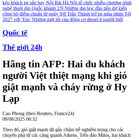
kéo khách tại sân bay Nội Bài
Hà Nội tổ chức nhiều chương trình
nghệ thuật dịp Quốc khánh 2/9
Những đại học đầu tiên dự kiến
công bố điểm chuẩn từ ngày 9/8
Trấn Thành trở lại mùa phim Tết
2027 với ‘Em’
Những mặt tối của động cơ diesel ít người biết
Quốc tế
Thế giới 24h
Hãng tin AFP: Hai du khách
người Việt thiệt mạng khi gió
giật mạnh và cháy rừng ở Hy
Lạp
Cao Phong (theo Reuters, France24)
09/08/2025 06:32
Theo đó, gió giật mạnh đã gây chậm trễ nghiêm trọng cho các
chuyến phà từ các cảng quanh Athens. Trên đảo Milos, hai khách