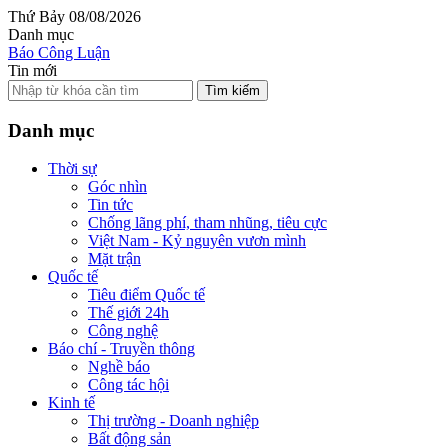
Thứ Bảy 08/08/2026
Danh mục
Báo Công Luận
Tin mới
Tìm kiếm
Danh mục
Thời sự
Góc nhìn
Tin tức
Chống lãng phí, tham nhũng, tiêu cực
Việt Nam - Kỷ nguyên vươn mình
Mặt trận
Quốc tế
Tiêu điểm Quốc tế
Thế giới 24h
Công nghệ
Báo chí - Truyền thông
Nghề báo
Công tác hội
Kinh tế
Thị trường - Doanh nghiệp
Bất động sản