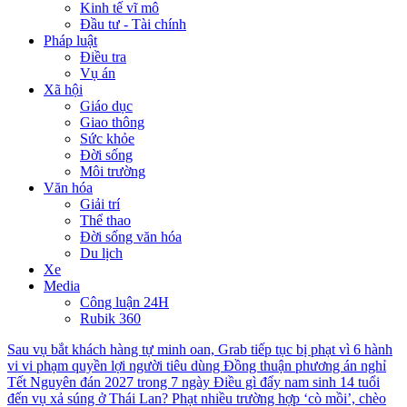
Kinh tế vĩ mô
Đầu tư - Tài chính
Pháp luật
Điều tra
Vụ án
Xã hội
Giáo dục
Giao thông
Sức khỏe
Đời sống
Môi trường
Văn hóa
Giải trí
Thể thao
Đời sống văn hóa
Du lịch
Xe
Media
Công luận 24H
Rubik 360
Sau vụ bắt khách hàng tự minh oan, Grab tiếp tục bị phạt vì 6 hành
vi vi phạm quyền lợi người tiêu dùng
Đồng thuận phương án nghỉ
Tết Nguyên đán 2027 trong 7 ngày
Điều gì đẩy nam sinh 14 tuổi
đến vụ xả súng ở Thái Lan?
Phạt nhiều trường hợp ‘cò mồi’, chèo