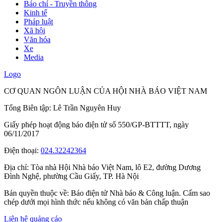
Báo chí - Truyền thông
Kinh tế
Pháp luật
Xã hội
Văn hóa
Xe
Media
Logo
CƠ QUAN NGÔN LUẬN CỦA HỘI NHÀ BÁO VIỆT NAM
Tổng Biên tập: Lê Trần Nguyên Huy
Giấy phép hoạt động báo điện tử số 550/GP-BTTTT, ngày
06/11/2017
Điện thoại:
024.32242364
Địa chỉ:
Tòa nhà Hội Nhà báo Việt Nam, lô E2, đường Dương
Đình Nghệ, phường Cầu Giấy, TP. Hà Nội
Bản quyền thuộc về: Báo điện tử Nhà báo & Công luận. Cấm sao
chép dưới mọi hình thức nếu không có văn bản chấp thuận
Liên hệ quảng cáo