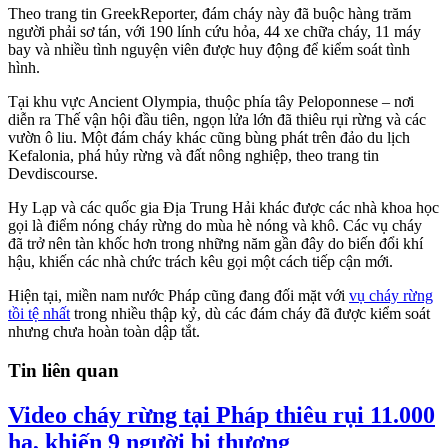
Theo trang tin GreekReporter, đám cháy này đã buộc hàng trăm
người phải sơ tán, với 190 lính cứu hỏa, 44 xe chữa cháy, 11 máy
bay và nhiều tình nguyện viên được huy động để kiểm soát tình
hình.
Tại khu vực Ancient Olympia, thuộc phía tây Peloponnese – nơi
diễn ra Thế vận hội đầu tiên, ngọn lửa lớn đã thiêu rụi rừng và các
vườn ô liu. Một đám cháy khác cũng bùng phát trên đảo du lịch
Kefalonia, phá hủy rừng và đất nông nghiệp, theo trang tin
Devdiscourse.
Hy Lạp và các quốc gia Địa Trung Hải khác được các nhà khoa học
gọi là điểm nóng cháy rừng do mùa hè nóng và khô. Các vụ cháy
đã trở nên tàn khốc hơn trong những năm gần đây do biến đổi khí
hậu, khiến các nhà chức trách kêu gọi một cách tiếp cận mới.
Hiện tại, miền nam nước Pháp cũng đang đối mặt với
vụ cháy rừng
tồi tệ nhất
trong nhiều thập kỷ, dù các đám cháy đã được kiểm soát
nhưng chưa hoàn toàn dập tắt.
Tin liên quan
Video cháy rừng tại Pháp thiêu rụi 11.000
ha, khiến 9 người bị thương