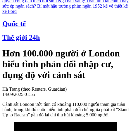
quyền công dân theo nơi sinh
Nga bán vàng: Toan tính tài chính hay
sức ép ngân sách?
Bí mật hậu trường phim ngắn 1952 kể về thiết kế
xe Ford
Quốc tế
Thế giới 24h
Hơn 100.000 người ở London
biểu tình phản đối nhập cư,
đụng độ với cảnh sát
Hà Trang (theo Reuters, Guardian)
14/09/2025 01:55
Cảnh sát London ước tính có khoảng 110.000 người tham gia tuần
hành, trong khi đó cuộc biểu tình phản đối chủ nghĩa phát xít “Stand
Up to Racism” gần đó lại chỉ thu hút khoảng 5.000 người.