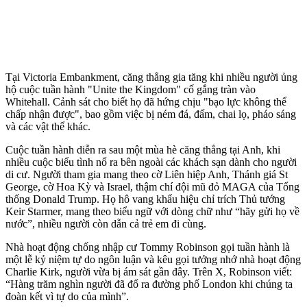
Tại Victoria Embankment, căng thẳng gia tăng khi nhiều người ủng
hộ cuộc tuần hành "Unite the Kingdom" cố gắng tràn vào
Whitehall. Cảnh sát cho biết họ đã hứng chịu "bạo lực không thể
chấp nhận được", bao gồm việc bị ném đá, đấm, chai lọ, pháo sáng
và các vật thể khác.
Cuộc tuần hành diễn ra sau một mùa hè căng thẳng tại Anh, khi
nhiều cuộc biểu tình nổ ra bên ngoài các khách sạn dành cho người
di cư. Người tham gia mang theo cờ Liên hiệp Anh, Thánh giá St
George, cờ Hoa Kỳ và Israel, thậm chí đội mũ đỏ MAGA của Tổng
thống Donald Trump. Họ hô vang khẩu hiệu chỉ trích Thủ tướng
Keir Starmer, mang theo biểu ngữ với dòng chữ như “hãy gửi họ về
nước”, nhiều người còn dẫn cả trẻ em đi cùng.
Nhà hoạt động chống nhập cư Tommy Robinson gọi tuần hành là
một lễ kỷ niệm tự do ngôn luận và kêu gọi tưởng nhớ nhà hoạt động
Charlie Kirk, người vừa bị ám sát gần đây. Trên X, Robinson viết:
“Hàng trăm nghìn người đã đổ ra đường phố London khi chúng ta
đoàn kết vì tự do của mình”.