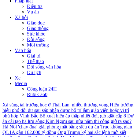
Pháp luật
Điều tra
Vụ án
Xã hội
Giáo dục
Giao thông
Sức khỏe
Đời sống
Môi trường
Văn hóa
Giải trí
Thể thao
Đời sống văn hóa
Du lịch
Xe
Media
Công luận 24H
Rubik 360
Xả súng tại trường học ở Thái Lan, nhiều thương vong
Hiệu trưởng,
hiệu phó dôi dư sau sáp nhập được bố trí làm giáo viên hoặc vị trí
phù hợp
Vịnh Bắc Bộ xuất hiện áp thấp nhiệt đới, gió giật cấp 8
Dự
án cải tạo hạ lưu sông Kim Ngưu sau nửa năm thi công giờ ra sao?
Hà Nội 'chạy đua' giải phóng mặt bằng siêu dự án Trục không gian
QL1A gần 162.000 tỷ đồng
Ông Trump ký hai sắc lệnh mới siết