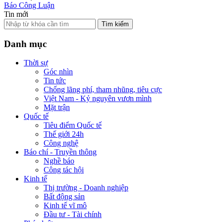
Báo Công Luận
Tin mới
Tìm kiếm
Danh mục
Thời sự
Góc nhìn
Tin tức
Chống lãng phí, tham nhũng, tiêu cực
Việt Nam - Kỷ nguyên vươn mình
Mặt trận
Quốc tế
Tiêu điểm Quốc tế
Thế giới 24h
Công nghệ
Báo chí - Truyền thông
Nghề báo
Công tác hội
Kinh tế
Thị trường - Doanh nghiệp
Bất động sản
Kinh tế vĩ mô
Đầu tư - Tài chính