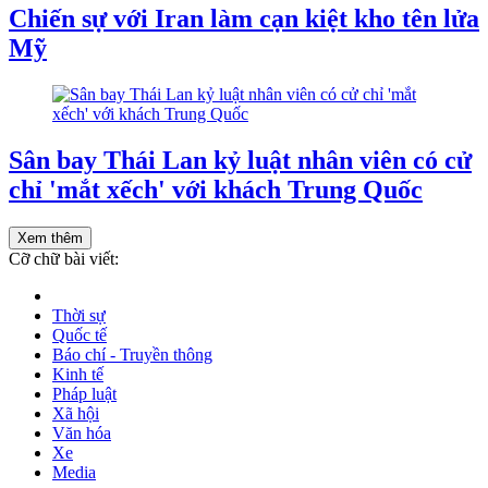
Chiến sự với Iran làm cạn kiệt kho tên lửa
Mỹ
Sân bay Thái Lan kỷ luật nhân viên có cử
chỉ 'mắt xếch' với khách Trung Quốc
Xem thêm
Cỡ chữ bài viết:
Thời sự
Quốc tế
Báo chí - Truyền thông
Kinh tế
Pháp luật
Xã hội
Văn hóa
Xe
Media