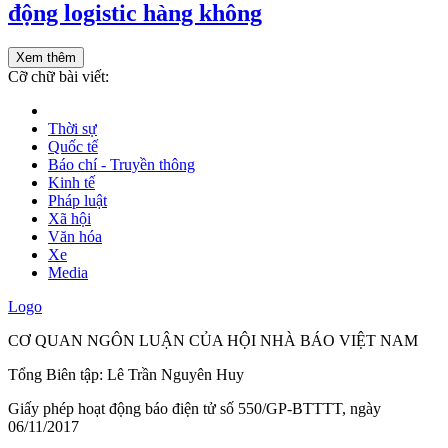
động logistic hàng không
Xem thêm
Cỡ chữ bài viết:
Thời sự
Quốc tế
Báo chí - Truyền thông
Kinh tế
Pháp luật
Xã hội
Văn hóa
Xe
Media
Logo
CƠ QUAN NGÔN LUẬN CỦA HỘI NHÀ BÁO VIỆT NAM
Tổng Biên tập: Lê Trần Nguyên Huy
Giấy phép hoạt động báo điện tử số 550/GP-BTTTT, ngày
06/11/2017