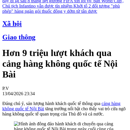
dậy đi lại sau 8 tháng liệt giường
FIFA xin lỗi vụ 'bán World Cup',
Chủ tịch Infantino vẫn được tín nhiệm
Khởi tố 2 đối tượng "phù
phép" hàng ngàn gói thuốc đông y dởm từ tân dược
Xã hội
Giao thông
Hơn 9 triệu lượt khách qua
cảng hàng không quốc tế Nội
Bài
P.V
13/04/2026 23:34
Đáng chú ý, sản lượng hành khách quốc tế thông qua
cảng hàng
không quốc tế Nội Bài
tăng trưởng nổi bật cho thấy vai trò cửa ngõ
hàng không quốc tế quan trọng của Thủ đô và cả nước.