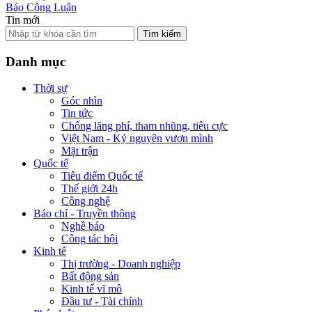
Báo Công Luận
Tin mới
Tìm kiếm
Danh mục
Thời sự
Góc nhìn
Tin tức
Chống lãng phí, tham nhũng, tiêu cực
Việt Nam - Kỷ nguyên vươn mình
Mặt trận
Quốc tế
Tiêu điểm Quốc tế
Thế giới 24h
Công nghệ
Báo chí - Truyền thông
Nghề báo
Công tác hội
Kinh tế
Thị trường - Doanh nghiệp
Bất động sản
Kinh tế vĩ mô
Đầu tư - Tài chính