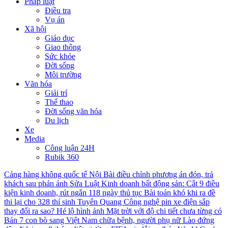
Pháp luật
Điều tra
Vụ án
Xã hội
Giáo dục
Giao thông
Sức khỏe
Đời sống
Môi trường
Văn hóa
Giải trí
Thể thao
Đời sống văn hóa
Du lịch
Xe
Media
Công luận 24H
Rubik 360
Cảng hàng không quốc tế Nội Bài điều chỉnh phương án đón, trả
khách sau phản ánh
Sửa Luật Kinh doanh bất động sản: Cắt 9 điều
kiện kinh doanh, rút ngắn 118 ngày thủ tục
Bài toán khó khi ra đề
thi lại cho 328 thí sinh Tuyên Quang
Công nghệ pin xe điện sắp
thay đổi ra sao?
Hé lộ hình ảnh Mặt trời với độ chi tiết chưa từng có
Bán 7 con bò sang Việt Nam chữa bệnh, người phụ nữ Lào đứng