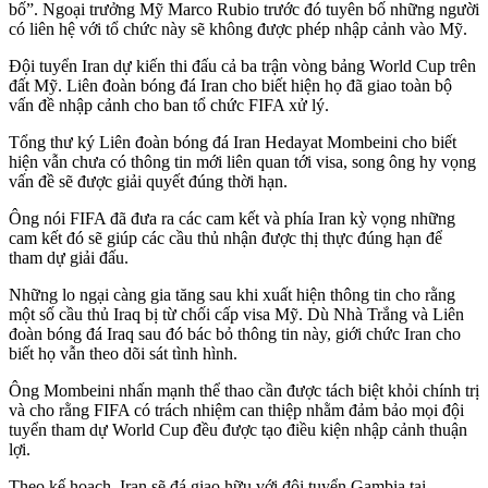
bố”. Ngoại trưởng Mỹ Marco Rubio trước đó tuyên bố những người
có liên hệ với tổ chức này sẽ không được phép nhập cảnh vào Mỹ.
Đội tuyển Iran dự kiến thi đấu cả ba trận vòng bảng World Cup trên
đất Mỹ. Liên đoàn bóng đá Iran cho biết hiện họ đã giao toàn bộ
vấn đề nhập cảnh cho ban tổ chức FIFA xử lý.
Tổng thư ký Liên đoàn bóng đá Iran Hedayat Mombeini cho biết
hiện vẫn chưa có thông tin mới liên quan tới visa, song ông hy vọng
vấn đề sẽ được giải quyết đúng thời hạn.
Ông nói FIFA đã đưa ra các cam kết và phía Iran kỳ vọng những
cam kết đó sẽ giúp các cầu thủ nhận được thị thực đúng hạn để
tham dự giải đấu.
Những lo ngại càng gia tăng sau khi xuất hiện thông tin cho rằng
một số cầu thủ Iraq bị từ chối cấp visa Mỹ. Dù Nhà Trắng và Liên
đoàn bóng đá Iraq sau đó bác bỏ thông tin này, giới chức Iran cho
biết họ vẫn theo dõi sát tình hình.
Ông Mombeini nhấn mạnh thể thao cần được tách biệt khỏi chính trị
và cho rằng FIFA có trách nhiệm can thiệp nhằm đảm bảo mọi đội
tuyển tham dự World Cup đều được tạo điều kiện nhập cảnh thuận
lợi.
Theo kế hoạch, Iran sẽ đá giao hữu với đội tuyển Gambia tại