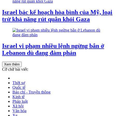
Israel bác kế hoạch hòa bình của Mỹ, loại
trừ khả năng rút quân khỏi Gaza
Israel vi phạm nhiều lệnh ngừng bắn ở
Lebanon dù đang đàm phán
Xem thêm
Cỡ chữ bài viết:
Thời sự
Quốc tế
Báo chí - Truyền thông
Kinh tế
Pháp luật
Xã hội
Văn hóa
Xe