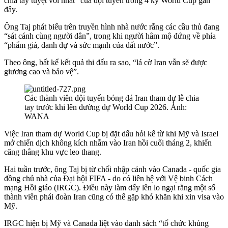
chia tay tuyệt vời nhất” của đội tuyển trong 4 kỳ World Cup gần
đây.
Ông Taj phát biểu trên truyền hình nhà nước rằng các cầu thủ đang
“sát cánh cùng người dân”, trong khi người hâm mộ đứng về phía
“phẩm giá, danh dự và sức mạnh của đất nước”.
Theo ông, bất kể kết quả thi đấu ra sao, “lá cờ Iran vẫn sẽ được
giương cao và bảo vệ”.
Các thành viên đội tuyển bóng đá Iran tham dự lễ chia
tay trước khi lên đường dự World Cup 2026. Ảnh:
WANA
Việc Iran tham dự World Cup bị đặt dấu hỏi kể từ khi Mỹ và Israel
mở chiến dịch không kích nhằm vào Iran hồi cuối tháng 2, khiến
căng thẳng khu vực leo thang.
Hai tuần trước, ông Taj bị từ chối nhập cảnh vào Canada - quốc gia
đồng chủ nhà của Đại hội FIFA - do có liên hệ với Vệ binh Cách
mạng Hồi giáo (IRGC). Điều này làm dấy lên lo ngại rằng một số
thành viên phái đoàn Iran cũng có thể gặp khó khăn khi xin visa vào
Mỹ.
IRGC hiện bị Mỹ và Canada liệt vào danh sách “tổ chức khủng