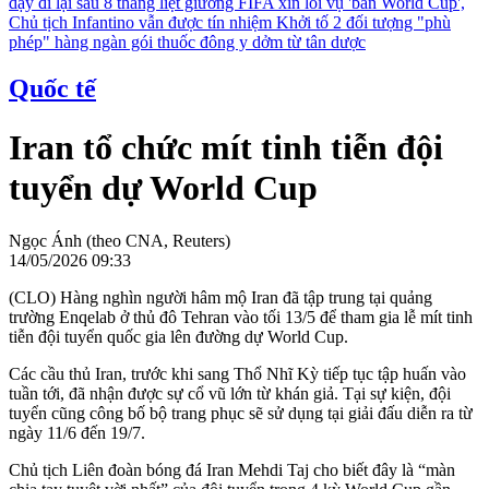
dậy đi lại sau 8 tháng liệt giường
FIFA xin lỗi vụ 'bán World Cup',
Chủ tịch Infantino vẫn được tín nhiệm
Khởi tố 2 đối tượng "phù
phép" hàng ngàn gói thuốc đông y dởm từ tân dược
Quốc tế
Iran tổ chức mít tinh tiễn đội
tuyển dự World Cup
Ngọc Ánh (theo CNA, Reuters)
14/05/2026 09:33
(CLO) Hàng nghìn người hâm mộ Iran đã tập trung tại quảng
trường Enqelab ở thủ đô Tehran vào tối 13/5 để tham gia lễ mít tinh
tiễn đội tuyển quốc gia lên đường dự World Cup.
Các cầu thủ Iran, trước khi sang Thổ Nhĩ Kỳ tiếp tục tập huấn vào
tuần tới, đã nhận được sự cổ vũ lớn từ khán giả. Tại sự kiện, đội
tuyển cũng công bố bộ trang phục sẽ sử dụng tại giải đấu diễn ra từ
ngày 11/6 đến 19/7.
Chủ tịch Liên đoàn bóng đá Iran Mehdi Taj cho biết đây là “màn