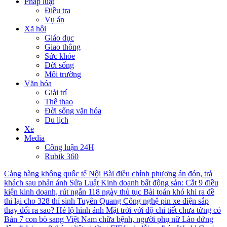
Pháp luật
Điều tra
Vụ án
Xã hội
Giáo dục
Giao thông
Sức khỏe
Đời sống
Môi trường
Văn hóa
Giải trí
Thể thao
Đời sống văn hóa
Du lịch
Xe
Media
Công luận 24H
Rubik 360
Cảng hàng không quốc tế Nội Bài điều chỉnh phương án đón, trả
khách sau phản ánh
Sửa Luật Kinh doanh bất động sản: Cắt 9 điều
kiện kinh doanh, rút ngắn 118 ngày thủ tục
Bài toán khó khi ra đề
thi lại cho 328 thí sinh Tuyên Quang
Công nghệ pin xe điện sắp
thay đổi ra sao?
Hé lộ hình ảnh Mặt trời với độ chi tiết chưa từng có
Bán 7 con bò sang Việt Nam chữa bệnh, người phụ nữ Lào đứng