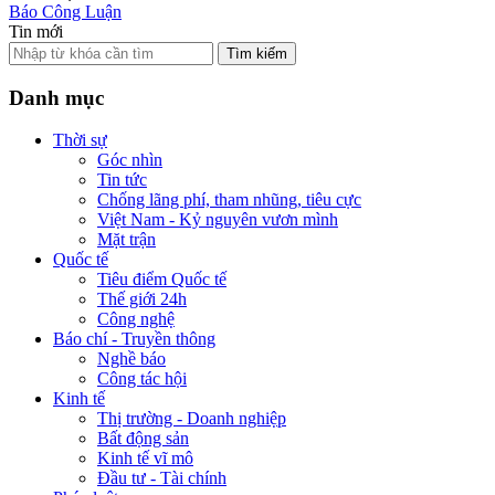
Báo Công Luận
Tin mới
Tìm kiếm
Danh mục
Thời sự
Góc nhìn
Tin tức
Chống lãng phí, tham nhũng, tiêu cực
Việt Nam - Kỷ nguyên vươn mình
Mặt trận
Quốc tế
Tiêu điểm Quốc tế
Thế giới 24h
Công nghệ
Báo chí - Truyền thông
Nghề báo
Công tác hội
Kinh tế
Thị trường - Doanh nghiệp
Bất động sản
Kinh tế vĩ mô
Đầu tư - Tài chính