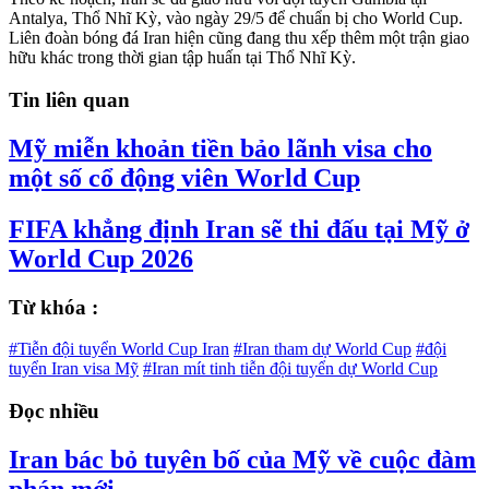
Antalya, Thổ Nhĩ Kỳ, vào ngày 29/5 để chuẩn bị cho World Cup.
Liên đoàn bóng đá Iran hiện cũng đang thu xếp thêm một trận giao
hữu khác trong thời gian tập huấn tại Thổ Nhĩ Kỳ.
Tin liên quan
Mỹ miễn khoản tiền bảo lãnh visa cho
một số cổ động viên World Cup
FIFA khẳng định Iran sẽ thi đấu tại Mỹ ở
World Cup 2026
Từ khóa :
#Tiễn đội tuyển World Cup Iran
#Iran tham dự World Cup
#đội
tuyển Iran visa Mỹ
#Iran mít tinh tiễn đội tuyển dự World Cup
Đọc nhiều
Iran bác bỏ tuyên bố của Mỹ về cuộc đàm