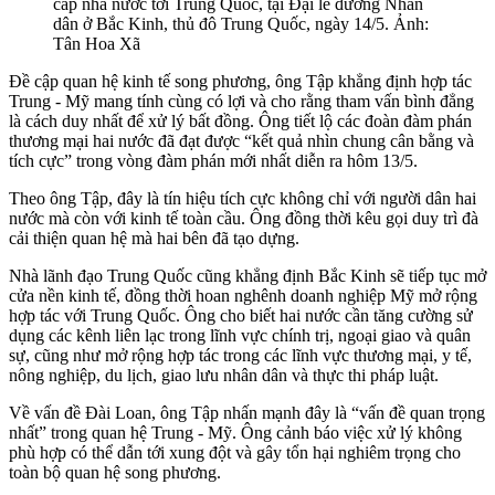
cấp nhà nước tới Trung Quốc, tại Đại lễ đường Nhân
dân ở Bắc Kinh, thủ đô Trung Quốc, ngày 14/5. Ảnh:
Tân Hoa Xã
Đề cập quan hệ kinh tế song phương, ông Tập khẳng định hợp tác
Trung - Mỹ mang tính cùng có lợi và cho rằng tham vấn bình đẳng
là cách duy nhất để xử lý bất đồng. Ông tiết lộ các đoàn đàm phán
thương mại hai nước đã đạt được “kết quả nhìn chung cân bằng và
tích cực” trong vòng đàm phán mới nhất diễn ra hôm 13/5.
Theo ông Tập, đây là tín hiệu tích cực không chỉ với người dân hai
nước mà còn với kinh tế toàn cầu. Ông đồng thời kêu gọi duy trì đà
cải thiện quan hệ mà hai bên đã tạo dựng.
Nhà lãnh đạo Trung Quốc cũng khẳng định Bắc Kinh sẽ tiếp tục mở
cửa nền kinh tế, đồng thời hoan nghênh doanh nghiệp Mỹ mở rộng
hợp tác với Trung Quốc. Ông cho biết hai nước cần tăng cường sử
dụng các kênh liên lạc trong lĩnh vực chính trị, ngoại giao và quân
sự, cũng như mở rộng hợp tác trong các lĩnh vực thương mại, y tế,
nông nghiệp, du lịch, giao lưu nhân dân và thực thi pháp luật.
Về vấn đề Đài Loan, ông Tập nhấn mạnh đây là “vấn đề quan trọng
nhất” trong quan hệ Trung - Mỹ. Ông cảnh báo việc xử lý không
phù hợp có thể dẫn tới xung đột và gây tổn hại nghiêm trọng cho
toàn bộ quan hệ song phương.