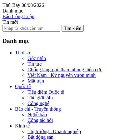
Thứ Bảy 08/08/2026
Danh mục
Báo Công Luận
Tin mới
Tìm kiếm
Danh mục
Thời sự
Góc nhìn
Tin tức
Chống lãng phí, tham nhũng, tiêu cực
Việt Nam - Kỷ nguyên vươn mình
Mặt trận
Quốc tế
Tiêu điểm Quốc tế
Thế giới 24h
Công nghệ
Báo chí - Truyền thông
Nghề báo
Công tác hội
Kinh tế
Thị trường - Doanh nghiệp
Bất động sản