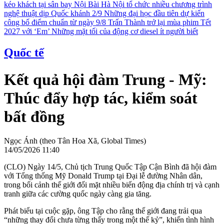
kéo khách tại sân bay Nội Bài
Hà Nội tổ chức nhiều chương trình
nghệ thuật dịp Quốc khánh 2/9
Những đại học đầu tiên dự kiến
công bố điểm chuẩn từ ngày 9/8
Trấn Thành trở lại mùa phim Tết
2027 với ‘Em’
Những mặt tối của động cơ diesel ít người biết
Quốc tế
Kết quả hội đàm Trung - Mỹ:
Thúc đẩy hợp tác, kiểm soát
bất đồng
Ngọc Ánh (theo Tân Hoa Xã, Global Times)
14/05/2026 11:40
(CLO) Ngày 14/5, Chủ tịch Trung Quốc Tập Cận Bình đã hội đàm
với Tổng thống Mỹ Donald Trump tại Đại lễ đường Nhân dân,
trong bối cảnh thế giới đối mặt nhiều biến động địa chính trị và cạnh
tranh giữa các cường quốc ngày càng gia tăng.
Phát biểu tại cuộc gặp, ông Tập cho rằng thế giới đang trải qua
“những thay đổi chưa từng thấy trong một thế kỷ”, khiến tình hình