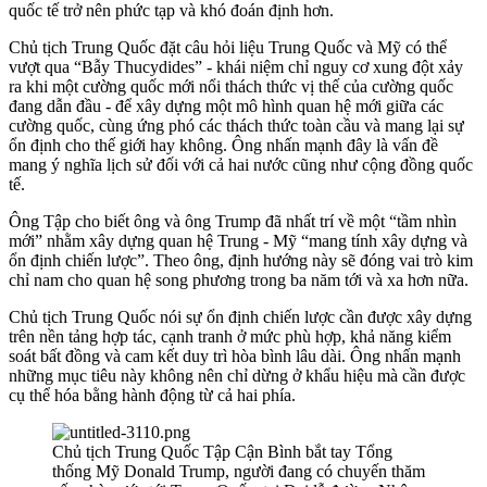
quốc tế trở nên phức tạp và khó đoán định hơn.
Chủ tịch Trung Quốc đặt câu hỏi liệu Trung Quốc và Mỹ có thể
vượt qua “Bẫy Thucydides” - khái niệm chỉ nguy cơ xung đột xảy
ra khi một cường quốc mới nổi thách thức vị thế của cường quốc
đang dẫn đầu - để xây dựng một mô hình quan hệ mới giữa các
cường quốc, cùng ứng phó các thách thức toàn cầu và mang lại sự
ổn định cho thế giới hay không. Ông nhấn mạnh đây là vấn đề
mang ý nghĩa lịch sử đối với cả hai nước cũng như cộng đồng quốc
tế.
Ông Tập cho biết ông và ông Trump đã nhất trí về một “tầm nhìn
mới” nhằm xây dựng quan hệ Trung - Mỹ “mang tính xây dựng và
ổn định chiến lược”. Theo ông, định hướng này sẽ đóng vai trò kim
chỉ nam cho quan hệ song phương trong ba năm tới và xa hơn nữa.
Chủ tịch Trung Quốc nói sự ổn định chiến lược cần được xây dựng
trên nền tảng hợp tác, cạnh tranh ở mức phù hợp, khả năng kiểm
soát bất đồng và cam kết duy trì hòa bình lâu dài. Ông nhấn mạnh
những mục tiêu này không nên chỉ dừng ở khẩu hiệu mà cần được
cụ thể hóa bằng hành động từ cả hai phía.
Chủ tịch Trung Quốc Tập Cận Bình bắt tay Tổng
thống Mỹ Donald Trump, người đang có chuyến thăm