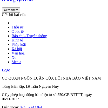
Xem thêm
Cỡ chữ bài viết:
Thời sự
Quốc tế
Báo chí - Truyền thông
Kinh tế
Pháp luật
Xã hội
Văn hóa
Xe
Media
Logo
CƠ QUAN NGÔN LUẬN CỦA HỘI NHÀ BÁO VIỆT NAM
Tổng Biên tập: Lê Trần Nguyên Huy
Giấy phép hoạt động báo điện tử số 550/GP-BTTTT, ngày
06/11/2017
Điện thoại:
024.32242364