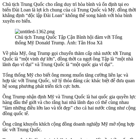
Chủ tịch Trung Quốc cho rằng duy trì hòa bình và ổn định tại eo
biển Đài Loan là lợi ích chung của cả Trung Quốc và Mỹ. đồng thời
khẳng định “độc lập Đài Loan” không thể song hành với hòa bình
xuyên eo biển.
Chủ tịch Trung Quốc Tập Cận Bình hội đàm với Tổng
thống Mỹ Donald Trump. Ảnh: Tân Hoa Xã
Về phía Mỹ, ông Trump gọi chuyến thăm cấp nhà nước tới Trung
Quốc là “một vinh dự lớn”, đồng thời ca ngợi ông Tập là “một nhà
lãnh đạo vĩ đại” và Trung Quốc là “một quốc gia vĩ đại”.
Tổng thống Mỹ cho biết ông mong muốn tăng cường liên lạc và
hợp tác với Trung Quốc, xử lý thỏa đáng các khác biệt để đưa quan
hệ song phương phát triển tích cực hơn.
Ông Trump nhận định Mỹ và Trung Quốc là hai quốc gia quyền lực
hàng đầu thế giới và cho rằng hai nhà lãnh đạo có thể cùng nhau
“làm những điều lớn lao và tốt đẹp” cho cả hai nước cũng như cộng
đồng quốc tế.
Ông cũng khuyến khích cộng đồng doanh nghiệp Mỹ mở rộng hợp
tác với Trung Quốc.