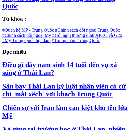
Quốc
Từ khóa :
#Quan hệ Mỹ - Trung Quốc
#Chính sách đối ngoại Trung Quốc
#Chính sách đối ngoại Mỹ
#Hội nghị thượng đỉnh APEC và G20
#Mỹ Trung Quốc hội đàm
#Trump thăm Trung Quốc
Đọc nhiều
Điều gì đẩy nam sinh 14 tuổi đến vụ xả
súng ở Thái Lan?
Sân bay Thái Lan kỷ luật nhân viên có cử
chỉ 'mắt xếch' với khách Trung Quốc
Chiến sự với Iran làm cạn kiệt kho tên lửa
Mỹ
Xả súng tại trường học ở Thái Lan, nhiều