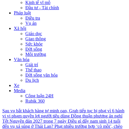
Kinh tế vĩ mô
Đầu tư - Tài chính
Pháp luật
Điều tra
Vụ án
Xã hội
Giáo dục
Giao thông
Sức khỏe
Đời sống
Môi trường
Văn hóa
Giải trí
Thể thao
Đời sống văn hóa
Du lịch
Xe
Media
Công luận 24H
Rubik 360
Sau vụ bắt khách hàng tự minh oan, Grab tiếp tục bị phạt vì 6 hành
vi vi phạm quyền lợi người tiêu dùng
Đồng thuận phương án nghỉ
Tết Nguyên đán 2027 trong 7 ngày
Điều gì đẩy nam sinh 14 tuổi
đến vụ xả súng ở Thái Lan?
Phạt nhiều trường hợp ‘cò mồi’, chèo