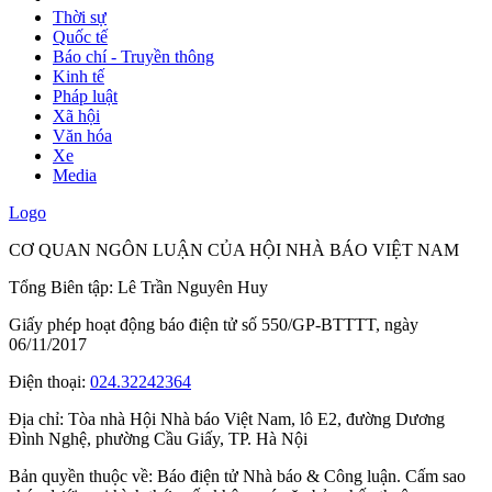
Thời sự
Quốc tế
Báo chí - Truyền thông
Kinh tế
Pháp luật
Xã hội
Văn hóa
Xe
Media
Logo
CƠ QUAN NGÔN LUẬN CỦA HỘI NHÀ BÁO VIỆT NAM
Tổng Biên tập: Lê Trần Nguyên Huy
Giấy phép hoạt động báo điện tử số 550/GP-BTTTT, ngày
06/11/2017
Điện thoại:
024.32242364
Địa chỉ:
Tòa nhà Hội Nhà báo Việt Nam, lô E2, đường Dương
Đình Nghệ, phường Cầu Giấy, TP. Hà Nội
Bản quyền thuộc về: Báo điện tử Nhà báo & Công luận. Cấm sao