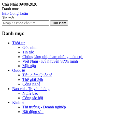
Chủ Nhật 09/08/2026
Danh mục
Báo Công Luận
Tin mới
Tìm kiếm
Danh mục
Thời sự
Góc nhìn
Tin tức
Chống lãng phí, tham nhũng, tiêu cực
Việt Nam - Kỷ nguyên vươn mình
Mặt trận
Quốc tế
Tiêu điểm Quốc tế
Thế giới 24h
Công nghệ
Báo chí - Truyền thông
Nghề báo
Công tác hội
Kinh tế
Thị trường - Doanh nghiệp
Bất động sản