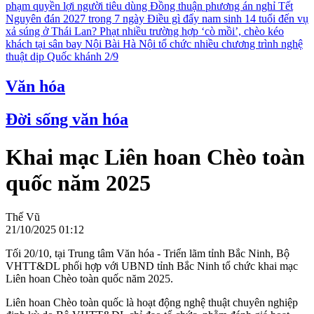
phạm quyền lợi người tiêu dùng
Đồng thuận phương án nghỉ Tết
Nguyên đán 2027 trong 7 ngày
Điều gì đẩy nam sinh 14 tuổi đến vụ
xả súng ở Thái Lan?
Phạt nhiều trường hợp ‘cò mồi’, chèo kéo
khách tại sân bay Nội Bài
Hà Nội tổ chức nhiều chương trình nghệ
thuật dịp Quốc khánh 2/9
Văn hóa
Đời sống văn hóa
Khai mạc Liên hoan Chèo toàn
quốc năm 2025
Thế Vũ
21/10/2025 01:12
Tối 20/10, tại Trung tâm Văn hóa - Triển lãm tỉnh Bắc Ninh, Bộ
VHTT&DL phối hợp với UBND tỉnh Bắc Ninh tổ chức khai mạc
Liên hoan Chèo toàn quốc năm 2025.
Liên hoan Chèo toàn quốc là hoạt động nghệ thuật chuyên nghiệp