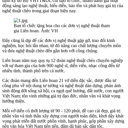
định kỳ do Bộ VHTT&DL chỉ đạo tổ chức, nhằm đánh giá hoạt
động sáng tạo nghệ thuật, biểu diễn, bảo tồn và phát huy giá trị của
nghệ thuật chèo trong giai đoạn hiện nay.
Ban tổ chức tặng hoa cho các đơn vị nghệ thuật tham
gia Liên hoan. Ảnh: VH
Đây cũng là dịp để các đơn vị nghệ thuật gặp gỡ, trao đổi kinh
nghiệm, học hỏi lẫn nhau, từ đó nâng cao chất lượng chuyên môn
và đưa nghệ thuật chèo đến gần hơn với công chúng.
Liên hoan năm nay quy tụ 12 đoàn nghệ thuật chèo chuyên nghiệp
với sự tham gia của hơn 900 nghệ sĩ, diễn viên, nhạc công đến từ
nhiều tỉnh, thành phố trên cả nước.
Các đoàn mang đến Liên hoan 21 vở diễn đặc sắc, được đầu tư
công phu về nội dung tư tưởng và nghệ thuật dàn dựng, phản ánh
sinh động đời sống xã hội, ca ngợi quê hương, đất nước, con người
Việt Nam; tôn vinh những giá trị đạo đức, nhân văn và khát vọng
hướng thiện.
Mỗi vở diễn có thời lượng từ 90 - 120 phút, đề cao cái đẹp, giá trị
nhân văn và tinh thần xây dựng con người toàn diện, khơi dậy khát
vọng phát triển đất nước phồn vinh, hạnh phúc, góp phần xây dựng
nền văn hóa Việt Nam tiên tiến, đậm đà bản sắc dân tộc.