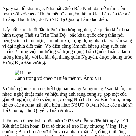
Ngay sau lễ khai mạc, Nhà hát Chèo Bắc Ninh đã mở màn Liên
hoan với vở chèo “Thiên mệnh” chuyển thể từ kịch bản của tác giả
Hoàng Thanh Du, do NSND Tạ Quang Lẫm đạo diễn.
Lấy bối cảnh buổi đầu triều Trần dựng nghiệp, tác phẩm khắc họa
hình tượng Thái sư Trần Thủ Độ - bậc khai quốc công thần nổi
tiếng với tài thao lược, tầm nhìn xa, trọng dụng nhân tài và sẵn sàng
vì đại nghĩa diệt thân. Vở diễn cũng làm nổi bật sự sáng suốt của
Thái sư trong việc tin tưởng và trọng dụng Trần Quốc Tuấn - danh
tướng lừng lẫy với ba lần đại thắng quân Nguyên, được phong tước
Hưng Đạo Đại vương.
Cảnh trong vở chèo “Thiên mệnh”. Ảnh: VH
Vở diễn giàu cảm xúc, kết hợp hài hòa giữa ngôn ngữ sân khấu, âm
nhạc, nghệ thuật múa và hiệu ứng ánh sáng cùng sự góp mặt của
gần 40 nghệ sĩ, diễn viên, nhạc công Nhà hát chèo Bắc Ninh, trong
đó có các gương mặt tiêu biểu như: NSƯT Quỳnh Mai; các nghệ sĩ:
Bá Chung, Thu Quyến, Tuấn Anh…
Liên hoan Chèo toàn quốc năm 2025 sẽ diễn ra đến hết ngày 2/11.
Kết thúc Liên hoan, Ban tổ chức sẽ trao Huy chương Vàng, Huy
chương Bạc cho các vở diễn và cá nhân xuất sắc; đồng thời tặng