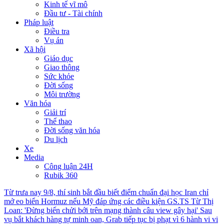
Kinh tế vĩ mô
Đầu tư - Tài chính
Pháp luật
Điều tra
Vụ án
Xã hội
Giáo dục
Giao thông
Sức khỏe
Đời sống
Môi trường
Văn hóa
Giải trí
Thể thao
Đời sống văn hóa
Du lịch
Xe
Media
Công luận 24H
Rubik 360
Từ trưa nay 9/8, thí sinh bắt đầu biết điểm chuẩn đại học
Iran chỉ
mở eo biển Hormuz nếu Mỹ đáp ứng các điều kiện
GS.TS Từ Thị
Loan: 'Đừng biến chửi bới trên mạng thành câu view gây hại'
Sau
vụ bắt khách hàng tự minh oan, Grab tiếp tục bị phạt vì 6 hành vi vi