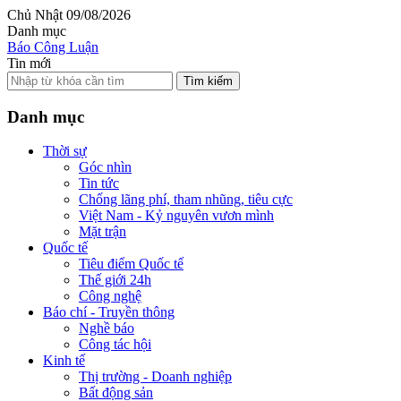
Chủ Nhật 09/08/2026
Danh mục
Báo Công Luận
Tin mới
Tìm kiếm
Danh mục
Thời sự
Góc nhìn
Tin tức
Chống lãng phí, tham nhũng, tiêu cực
Việt Nam - Kỷ nguyên vươn mình
Mặt trận
Quốc tế
Tiêu điểm Quốc tế
Thế giới 24h
Công nghệ
Báo chí - Truyền thông
Nghề báo
Công tác hội
Kinh tế
Thị trường - Doanh nghiệp
Bất động sản