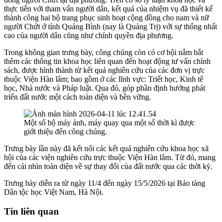
thực tiễn với tham vấn người dân, kết quả của nhiệm vụ đã thiết kế
thành công hai bộ trang phục sinh hoạt cộng đồng cho nam và nữ
người Chứt ở tỉnh Quảng Bình (nay là Quảng Trị) với sự thống nhất
cao của người dân cũng như chính quyền địa phương.
Trong không gian trưng bày, công chúng còn có cơ hội nắm bắt
thêm các thông tin khoa học liên quan đến hoạt động tư vấn chính
sách, được hình thành từ kết quả nghiên cứu của các đơn vị trực
thuộc Viện Hàn lâm; bao gồm ở các lĩnh vực: Triết học, Kinh tế
học, Nhà nước và Pháp luật. Qua đó, góp phần định hướng phát
triển đất nước một cách toàn diện và bền vững.
Một số bộ máy ảnh, máy quay qua một số thời kì được
giới thiệu đến công chúng.
Trưng bày lần này đã kết nối các kết quả nghiên cứu khoa học xã
hội của các viện nghiên cứu trực thuộc Viện Hàn lâm. Từ đó, mang
đến cái nhìn toàn diện về sự thay đổi của đất nước qua các thời kỳ.
Trưng bày diễn ra từ ngày 11/4 đến ngày 15/5/2026 tại Bảo tàng
Dân tộc học Việt Nam, Hà Nội.
Tin liên quan