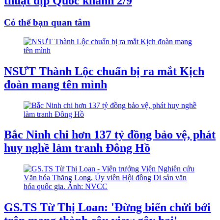
thuật dịp Quốc khánh 2/9
Có thể bạn quan tâm
NSƯT Thành Lộc chuẩn bị ra mắt Kịch
đoàn mang tên mình
Bắc Ninh chi hơn 137 tỷ đồng bảo vệ, phát
huy nghề làm tranh Đông Hồ
GS.TS Từ Thị Loan: 'Đừng biến chửi bới