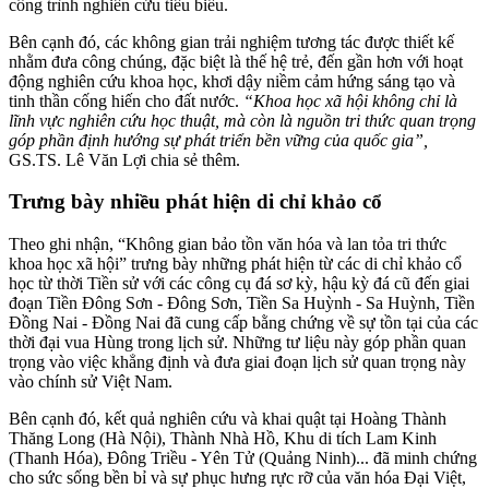
công trình nghiên cứu tiêu biểu.
Bên cạnh đó, các không gian trải nghiệm tương tác được thiết kế
nhằm đưa công chúng, đặc biệt là thế hệ trẻ, đến gần hơn với hoạt
động nghiên cứu khoa học, khơi dậy niềm cảm hứng sáng tạo và
tinh thần cống hiến cho đất nước.
“Khoa học xã hội không chỉ là
lĩnh vực nghiên cứu học thuật, mà còn là nguồn tri thức quan trọng
góp phần định hướng sự phát triển bền vững của quốc gia”,
GS.TS. Lê Văn Lợi chia sẻ thêm.
Trưng bày nhiều phát hiện di chỉ khảo cổ
Theo ghi nhận, “Không gian bảo tồn văn hóa và lan tỏa tri thức
khoa học xã hội” trưng bày những phát hiện từ các di chỉ khảo cổ
học từ thời Tiền sử với các công cụ đá sơ kỳ, hậu kỳ đá cũ đến giai
đoạn Tiền Đông Sơn - Đông Sơn, Tiền Sa Huỳnh - Sa Huỳnh, Tiền
Đồng Nai - Đồng Nai đã cung cấp bằng chứng về sự tồn tại của các
thời đại vua Hùng trong lịch sử. Những tư liệu này góp phần quan
trọng vào việc khẳng định và đưa giai đoạn lịch sử quan trọng này
vào chính sử Việt Nam.
Bên cạnh đó, kết quả nghiên cứu và khai quật tại Hoàng Thành
Thăng Long (Hà Nội), Thành Nhà Hồ, Khu di tích Lam Kinh
(Thanh Hóa), Đông Triều - Yên Tử (Quảng Ninh)... đã minh chứng
cho sức sống bền bỉ và sự phục hưng rực rỡ của văn hóa Đại Việt,