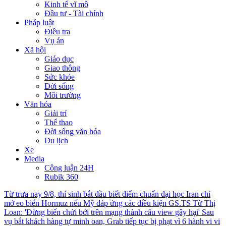
Kinh tế vĩ mô
Đầu tư - Tài chính
Pháp luật
Điều tra
Vụ án
Xã hội
Giáo dục
Giao thông
Sức khỏe
Đời sống
Môi trường
Văn hóa
Giải trí
Thể thao
Đời sống văn hóa
Du lịch
Xe
Media
Công luận 24H
Rubik 360
Từ trưa nay 9/8, thí sinh bắt đầu biết điểm chuẩn đại học
Iran chỉ
mở eo biển Hormuz nếu Mỹ đáp ứng các điều kiện
GS.TS Từ Thị
Loan: 'Đừng biến chửi bới trên mạng thành câu view gây hại'
Sau
vụ bắt khách hàng tự minh oan, Grab tiếp tục bị phạt vì 6 hành vi vi