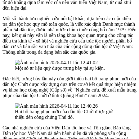
từ đó khẳng định tầm vóc của nền văn hiến Việt Nam, từ quá khứ
đến hiện đại.
Một số thành tựu nghiên cứu nổi bật khác, dựa trên các cuộc điều
tra dân tộc học quy mô toàn quốc, là việc xác định Danh mục thành
phần 54 dân tộc, được nhà nước chính thức công bố năm 1979. Đến
nay, kết quả này vẫn là nền tảng khoa học quan trọng cho công tác
điều tra kinh tế - xã hội và nghiên cứu cấu trúc tộc người, phân bố
dân cư và bản sắc văn hóa của các cộng đồng dân tộc ở Việt Nam:
Thống nhất trong đa dạng bản sắc của quốc gia.
Một số tư liệu quý được trưng bày tại sự kiện.
Đặc biệt, trưng bày lần này còn giới thiệu hai bộ trang phục mới của
dân tộc Chứt được xây dựng dựa trên cơ sở kết quả thực hiện nhiệm
vụ khoa học công nghệ (Cấp sở) về “Nghiên cứu, đề xuất mẫu trang
phục của dân tộc Chứt ở tỉnh Quảng Bình” năm 2024.
Hai bộ trang phục mới của dân tộc Chứt được giới
thiệu đến công chúng Thủ đô.
Các nhà nghiên cứu của Viện Dân tộc học và Tôn giáo, Bảo tàng
Dân tộc học Việt Nam đã tiến hành điền dã và phỏng vấn cộng
đồng người Chứt tại địa phương. Trên cơ sở lý luận khoa học và