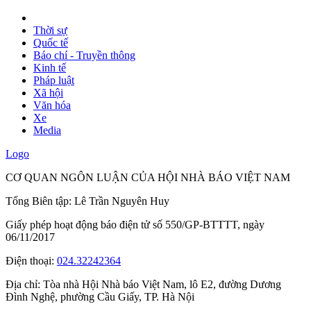
Thời sự
Quốc tế
Báo chí - Truyền thông
Kinh tế
Pháp luật
Xã hội
Văn hóa
Xe
Media
Logo
CƠ QUAN NGÔN LUẬN CỦA HỘI NHÀ BÁO VIỆT NAM
Tổng Biên tập: Lê Trần Nguyên Huy
Giấy phép hoạt động báo điện tử số 550/GP-BTTTT, ngày
06/11/2017
Điện thoại:
024.32242364
Địa chỉ:
Tòa nhà Hội Nhà báo Việt Nam, lô E2, đường Dương
Đình Nghệ, phường Cầu Giấy, TP. Hà Nội