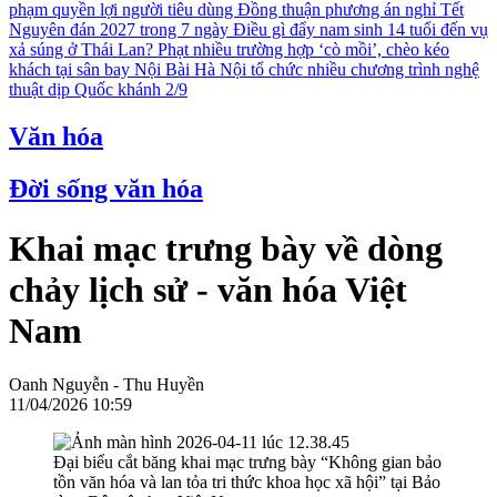
phạm quyền lợi người tiêu dùng
Đồng thuận phương án nghỉ Tết
Nguyên đán 2027 trong 7 ngày
Điều gì đẩy nam sinh 14 tuổi đến vụ
xả súng ở Thái Lan?
Phạt nhiều trường hợp ‘cò mồi’, chèo kéo
khách tại sân bay Nội Bài
Hà Nội tổ chức nhiều chương trình nghệ
thuật dịp Quốc khánh 2/9
Văn hóa
Đời sống văn hóa
Khai mạc trưng bày về dòng
chảy lịch sử - văn hóa Việt
Nam
Oanh Nguyễn - Thu Huyền
11/04/2026 10:59
Đại biểu cắt băng khai mạc trưng bày “Không gian bảo
tồn văn hóa và lan tỏa tri thức khoa học xã hội” tại Bảo