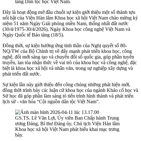
tàng Dân tộc học Việt Nam.
Đây là hoạt động mở đầu chuỗi sự kiện giới thiệu một số thành tựu
nổi bật của Viện Hàn lâm Khoa học xã hội Việt Nam chào mừng kỷ
niệm 51 năm Ngày Giải phóng miền Nam, thống nhất đất nước
(30/4/1975-30/4/2026), Ngày Khoa học công nghệ Việt Nam và
Ngày Quốc tế Bảo tàng (18/5).
Đồng thời, sự kiện hưởng ứng tinh thần của Nghị quyết số 80-
NQ/TW của Bộ Chính trị về đẩy mạnh phát triển khoa học, công
nghệ, đổi mới sáng tạo và chuyển đổi số quốc gia, góp phần tuyên
truyền, lan tỏa nhận thức về vai trò của khoa học và công nghệ, đặc
biệt là khoa học xã hội và nhân văn, trong sự nghiệp xây dựng và
phát triển đất nước.
Sự kiện lần này giới thiệu đến công chúng những phát hiện mới,
đồng thời trình bày các luận cứ khoa học của ngành Khảo cổ học và
Sử học đã góp phần làm sáng tỏ tiến trình hình thành và phát triển
lịch sử - văn hóa “Cội nguồn dân tộc Việt Nam”.
GS.TS. Lê Văn Lợi, Ủy viên Ban Chấp hành Trung
ương Đảng, Bí thư Đảng ủy, Chủ tịch Viện Hàn lâm
Khoa học xã hội Việt Nam phát biểu khai mạc trưng
bày.