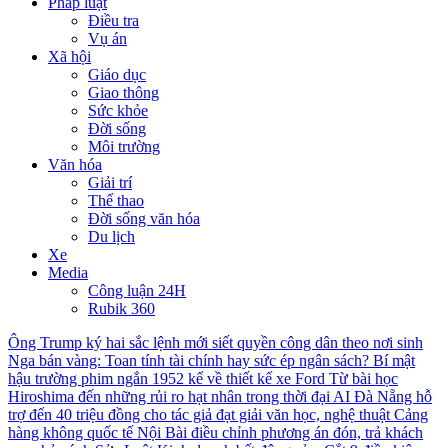
Pháp luật
Điều tra
Vụ án
Xã hội
Giáo dục
Giao thông
Sức khỏe
Đời sống
Môi trường
Văn hóa
Giải trí
Thể thao
Đời sống văn hóa
Du lịch
Xe
Media
Công luận 24H
Rubik 360
Ông Trump ký hai sắc lệnh mới siết quyền công dân theo nơi sinh
Nga bán vàng: Toan tính tài chính hay sức ép ngân sách?
Bí mật
hậu trường phim ngắn 1952 kể về thiết kế xe Ford
Từ bài học
Hiroshima đến những rủi ro hạt nhân trong thời đại AI
Đà Nẵng hỗ
trợ đến 40 triệu đồng cho tác giả đạt giải văn học, nghệ thuật
Cảng
hàng không quốc tế Nội Bài điều chỉnh phương án đón, trả khách