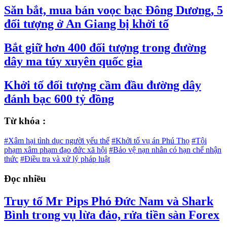
Săn bắt, mua bán voọc bạc Đông Dương, 5
đối tượng ở An Giang bị khởi tố
Bắt giữ hơn 400 đối tượng trong đường
dây ma túy xuyên quốc gia
Khởi tố đối tượng cầm đầu đường dây
đánh bạc 600 tỷ đồng
Từ khóa :
#Xâm hại tình dục người yếu thế
#Khởi tố vụ án Phú Thọ
#Tội
phạm xâm phạm đạo đức xã hội
#Bảo vệ nạn nhân có hạn chế nhận
thức
#Điều tra và xử lý pháp luật
Đọc nhiều
Truy tố Mr Pips Phó Đức Nam và Shark
Bình trong vụ lừa đảo, rửa tiền sàn Forex