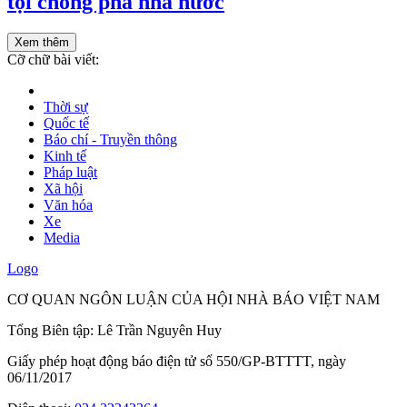
tội chống phá nhà nước
Xem thêm
Cỡ chữ bài viết:
Thời sự
Quốc tế
Báo chí - Truyền thông
Kinh tế
Pháp luật
Xã hội
Văn hóa
Xe
Media
Logo
CƠ QUAN NGÔN LUẬN CỦA HỘI NHÀ BÁO VIỆT NAM
Tổng Biên tập: Lê Trần Nguyên Huy
Giấy phép hoạt động báo điện tử số 550/GP-BTTTT, ngày
06/11/2017