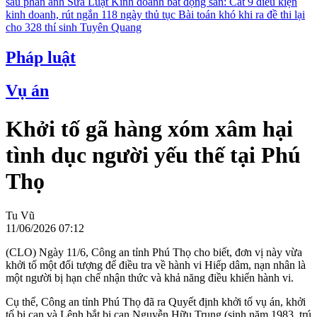
sau phản ánh
Sửa Luật Kinh doanh bất động sản: Cắt 9 điều kiện
kinh doanh, rút ngắn 118 ngày thủ tục
Bài toán khó khi ra đề thi lại
cho 328 thí sinh Tuyên Quang
Pháp luật
Vụ án
Khởi tố gã hàng xóm xâm hại
tình dục người yếu thế tại Phú
Thọ
Tu Vũ
11/06/2026 07:12
(CLO) Ngày 11/6, Công an tỉnh Phú Thọ cho biết, đơn vị này vừa
khởi tố một đối tượng để điều tra về hành vi Hiếp dâm, nạn nhân là
một người bị hạn chế nhận thức và khả năng điều khiển hành vi.
Cụ thể, Công an tỉnh Phú Thọ đã ra Quyết định khởi tố vụ án, khởi
tố bị can và Lệnh bắt bị can Nguyễn Hữu Trung (sinh năm 1983, trú