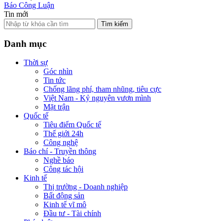
Báo Công Luận
Tin mới
Tìm kiếm
Danh mục
Thời sự
Góc nhìn
Tin tức
Chống lãng phí, tham nhũng, tiêu cực
Việt Nam - Kỷ nguyên vươn mình
Mặt trận
Quốc tế
Tiêu điểm Quốc tế
Thế giới 24h
Công nghệ
Báo chí - Truyền thông
Nghề báo
Công tác hội
Kinh tế
Thị trường - Doanh nghiệp
Bất động sản
Kinh tế vĩ mô
Đầu tư - Tài chính