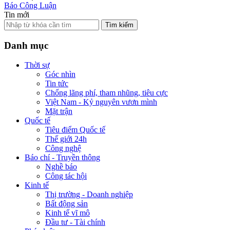
Báo Công Luận
Tin mới
Tìm kiếm
Danh mục
Thời sự
Góc nhìn
Tin tức
Chống lãng phí, tham nhũng, tiêu cực
Việt Nam - Kỷ nguyên vươn mình
Mặt trận
Quốc tế
Tiêu điểm Quốc tế
Thế giới 24h
Công nghệ
Báo chí - Truyền thông
Nghề báo
Công tác hội
Kinh tế
Thị trường - Doanh nghiệp
Bất động sản
Kinh tế vĩ mô
Đầu tư - Tài chính