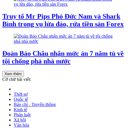
Truy tố Mr Pips Phó Đức Nam và Shark
Bình trong vụ lừa đảo, rửa tiền sàn Forex
Đoàn Bảo Châu nhận mức án 7 năm tù về
tội chống phá nhà nước
Xem thêm
Cỡ chữ bài viết:
Thời sự
Quốc tế
Báo chí - Truyền thông
Kinh tế
Pháp luật
Xã hội
Văn hóa