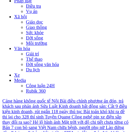
Pháp luật
Điều tra
Vụ án
Xã hội
Giáo dục
Giao thông
Sức khỏe
Đời sống
Môi trường
Văn hóa
Giải trí
Thể thao
Đời sống văn hóa
Du lịch
Xe
Media
Công luận 24H
Rubik 360
Cảng hàng không quốc tế Nội Bài điều chỉnh phương án đón, trả
khách sau phản ánh
Sửa Luật Kinh doanh bất động sản: Cắt 9 điều
kiện kinh doanh, rút ngắn 118 ngày thủ tục
Bài toán khó khi ra đề
thi lại cho 328 thí sinh Tuyên Quang
Công nghệ pin xe điện sắp
thay đổi ra sao?
Hé lộ hình ảnh Mặt trời với độ chi tiết chưa từng có
Bán 7 con bò sang Việt Nam chữa bệnh, người phụ nữ Lào đứng