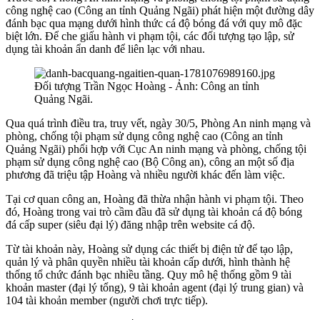
công nghệ cao (Công an tỉnh Quảng Ngãi) phát hiện một đường dây
đánh bạc qua mạng dưới hình thức cá độ bóng đá với quy mô đặc
biệt lớn. Để che giấu hành vi phạm tội, các đối tượng tạo lập, sử
dụng tài khoản ẩn danh để liên lạc với nhau.
Đối tượng Trần Ngọc Hoàng - Ảnh: Công an tỉnh
Quảng Ngãi.
Qua quá trình điều tra, truy vết, ngày 30/5, Phòng An ninh mạng và
phòng, chống tội phạm sử dụng công nghệ cao (Công an tỉnh
Quảng Ngãi) phối hợp với Cục An ninh mạng và phòng, chống tội
phạm sử dụng công nghệ cao (Bộ Công an), công an một số địa
phương đã triệu tập Hoàng và nhiều người khác đến làm việc.
Tại cơ quan công an, Hoàng đã thừa nhận hành vi phạm tội. Theo
đó, Hoàng trong vai trò cầm đầu đã sử dụng tài khoản cá độ bóng
đá cấp super (siêu đại lý) đăng nhập trên website cá độ.
Từ tài khoản này, Hoàng sử dụng các thiết bị điện tử để tạo lập,
quản lý và phân quyền nhiều tài khoản cấp dưới, hình thành hệ
thống tổ chức đánh bạc nhiều tầng. Quy mô hệ thống gồm 9 tài
khoản master (đại lý tổng), 9 tài khoản agent (đại lý trung gian) và
104 tài khoản member (người chơi trực tiếp).