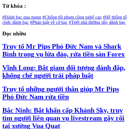
Từ khóa :
#Đánh bạc qua mạng
#Chống tội phạm công nghệ cao
#Hệ thống tổ
chức đánh bạc
#Pháp luật về cờ bạc
#Triệt phá đường dây đánh bạc
Đọc nhiều
Truy tố Mr Pips Phó Đức Nam và Shark
Bình trong vụ lừa đảo, rửa tiền sàn Forex
Vĩnh Long: Bắt giam đối tượng đánh đập,
khống chế người trái pháp luật
Truy tố những người thân giúp Mr Pips
Phó Đức Nam rửa tiền
Bắc Ninh: Bắt khẩn cấp Khánh Sky, truy
tìm người liên quan vụ livestream gây rối
tại xưởng Vua Quạt