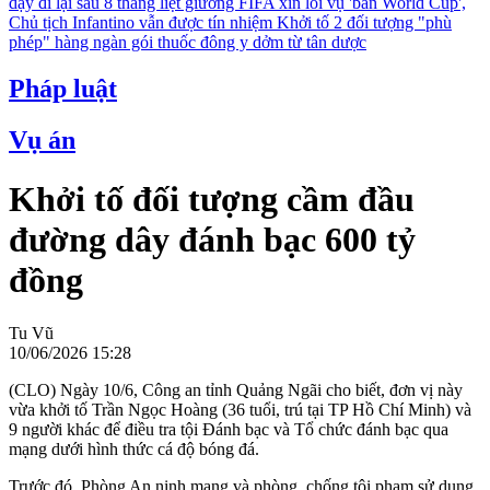
dậy đi lại sau 8 tháng liệt giường
FIFA xin lỗi vụ 'bán World Cup',
Chủ tịch Infantino vẫn được tín nhiệm
Khởi tố 2 đối tượng "phù
phép" hàng ngàn gói thuốc đông y dởm từ tân dược
Pháp luật
Vụ án
Khởi tố đối tượng cầm đầu
đường dây đánh bạc 600 tỷ
đồng
Tu Vũ
10/06/2026 15:28
(CLO) Ngày 10/6, Công an tỉnh Quảng Ngãi cho biết, đơn vị này
vừa khởi tố Trần Ngọc Hoàng (36 tuổi, trú tại TP Hồ Chí Minh) và
9 người khác để điều tra tội Đánh bạc và Tổ chức đánh bạc qua
mạng dưới hình thức cá độ bóng đá.
Trước đó, Phòng An ninh mạng và phòng, chống tội phạm sử dụng