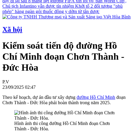
dậy đi lại sau 8 tháng liệt giường
FIFA xin lỗi vụ 'bán World Cup',
Chủ tịch Infantino vẫn được tín nhiệm
Khởi tố 2 đối tượng "phù
phép" hàng ngàn gói thuốc đông y dởm từ tân dược
Xã hội
Kiểm soát tiến độ đường Hồ
Chí Minh đoạn Chơn Thành -
Đức Hòa
P.V
23/09/2025 02:47
Theo kế hoạch, dự án đầu tư xây dựng
đường Hồ Chí Minh
đoạn
Chơn Thành - Đức Hòa phải hoàn thành trong năm 2025.
Hình ảnh thi công đường Hồ Chí Minh đoạn Chơn
Thành - Đức Hòa.