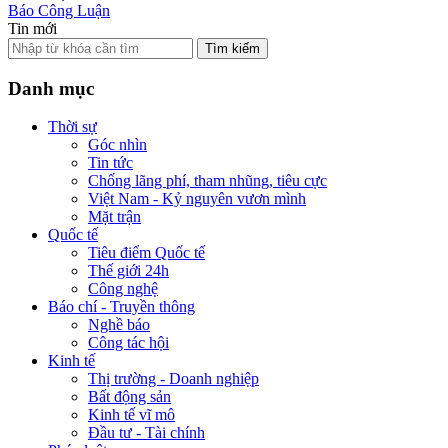
Báo Công Luận
Tin mới
Tìm kiếm
Danh mục
Thời sự
Góc nhìn
Tin tức
Chống lãng phí, tham nhũng, tiêu cực
Việt Nam - Kỷ nguyên vươn mình
Mặt trận
Quốc tế
Tiêu điểm Quốc tế
Thế giới 24h
Công nghệ
Báo chí - Truyền thông
Nghề báo
Công tác hội
Kinh tế
Thị trường - Doanh nghiệp
Bất động sản
Kinh tế vĩ mô
Đầu tư - Tài chính