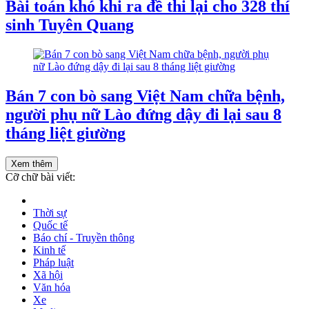
Bài toán khó khi ra đề thi lại cho 328 thí
sinh Tuyên Quang
Bán 7 con bò sang Việt Nam chữa bệnh,
người phụ nữ Lào đứng dậy đi lại sau 8
tháng liệt giường
Xem thêm
Cỡ chữ bài viết:
Thời sự
Quốc tế
Báo chí - Truyền thông
Kinh tế
Pháp luật
Xã hội
Văn hóa
Xe