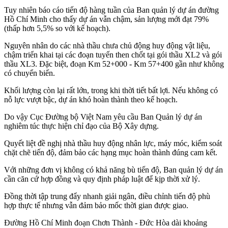
Tuy nhiên báo cáo tiến độ hàng tuần của Ban quản lý dự án đường
Hồ Chí Minh cho thấy dự án vẫn chậm, sản lượng mới đạt 79%
(thấp hơn 5,5% so với kế hoạch).
Nguyên nhân do các nhà thầu chưa chủ động huy động vật liệu,
chậm triển khai tại các đoạn tuyến then chốt tại gói thầu XL2 và gói
thầu XL3. Đặc biệt, đoạn Km 52+000 - Km 57+400 gần như không
có chuyển biến.
Khối lượng còn lại rất lớn, trong khi thời tiết bất lợi. Nếu không có
nỗ lực vượt bậc, dự án khó hoàn thành theo kế hoạch.
Do vậy Cục Đường bộ Việt Nam yêu cầu Ban Quản lý dự án
nghiêm túc thực hiện chỉ đạo của Bộ Xây dựng.
Quyết liệt đề nghị nhà thầu huy động nhân lực, máy móc, kiểm soát
chặt chẽ tiến độ, đảm bảo các hạng mục hoàn thành đúng cam kết.
Với những đơn vị không có khả năng bù tiến độ, Ban quản lý dự án
cần căn cứ hợp đồng và quy định pháp luật để kịp thời xử lý.
Đồng thời tập trung đẩy nhanh giải ngân, điều chỉnh tiến độ phù
hợp thực tế nhưng vẫn đảm bảo mốc thời gian được giao.
Đường Hồ Chí Minh đoạn Chơn Thành - Đức Hòa dài khoảng