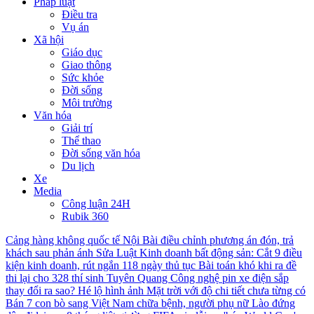
Pháp luật
Điều tra
Vụ án
Xã hội
Giáo dục
Giao thông
Sức khỏe
Đời sống
Môi trường
Văn hóa
Giải trí
Thể thao
Đời sống văn hóa
Du lịch
Xe
Media
Công luận 24H
Rubik 360
Cảng hàng không quốc tế Nội Bài điều chỉnh phương án đón, trả
khách sau phản ánh
Sửa Luật Kinh doanh bất động sản: Cắt 9 điều
kiện kinh doanh, rút ngắn 118 ngày thủ tục
Bài toán khó khi ra đề
thi lại cho 328 thí sinh Tuyên Quang
Công nghệ pin xe điện sắp
thay đổi ra sao?
Hé lộ hình ảnh Mặt trời với độ chi tiết chưa từng có
Bán 7 con bò sang Việt Nam chữa bệnh, người phụ nữ Lào đứng