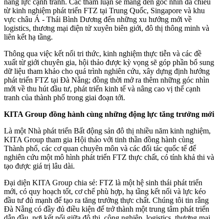
năng lực cạnh tranh. Các tham luận sẽ mang đến góc nhìn đa chiều
từ kinh nghiệm phát triển FTZ tại Trung Quốc, Singapore và khu
vực châu Á - Thái Bình Dương đến những xu hướng mới về
logistics, thương mại điện tử xuyên biên giới, đô thị thông minh và
liên kết hạ tầng.
Thông qua việc kết nối tri thức, kinh nghiệm thực tiễn và các đề
xuất từ giới chuyên gia, hội thảo được kỳ vọng sẽ góp phần bổ sung
dữ liệu tham khảo cho quá trình nghiên cứu, xây dựng định hướng
phát triển FTZ tại Đà Nẵng; đồng thời mở ra thêm những góc nhìn
mới về thu hút đầu tư, phát triển kinh tế và nâng cao vị thế cạnh
tranh của thành phố trong giai đoạn tới.
KITA Group đồng hành cùng những động lực tăng trưởng mới
Là một Nhà phát triển Bất động sản đô thị nhiều năm kinh nghiệm,
KITA Group tham gia Hội thảo với tinh thần đồng hành cùng
Thành phố, các cơ quan chuyên môn và các đối tác quốc tế để
nghiên cứu một mô hình phát triển FTZ thực chất, có tính khả thi và
tạo được giá trị lâu dài.
Đại diện KITA Group chia sẻ: FTZ là một hệ sinh thái phát triển
mới, có quy hoạch tốt, cơ chế phù hợp, hạ tầng kết nối và lực kéo
đầu tư đủ mạnh để tạo ra tăng trưởng thực chất. Chúng tôi tin rằng
Đà Nẵng có đầy đủ điều kiện để trở thành một trung tâm phát triển
dẫn đầu, nơi kết nối giữa đô thị, công nghiệp, logistics, thương mại