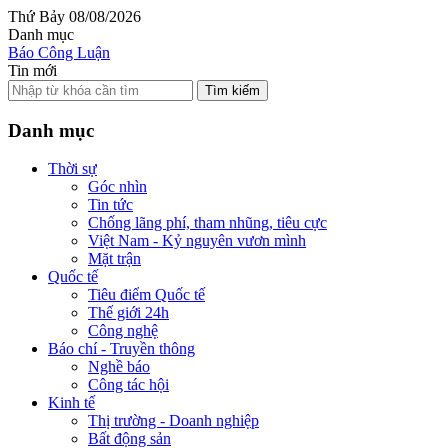
Thứ Bảy 08/08/2026
Danh mục
Báo Công Luận
Tin mới
Tìm kiếm
Danh mục
Thời sự
Góc nhìn
Tin tức
Chống lãng phí, tham nhũng, tiêu cực
Việt Nam - Kỷ nguyên vươn mình
Mặt trận
Quốc tế
Tiêu điểm Quốc tế
Thế giới 24h
Công nghệ
Báo chí - Truyền thông
Nghề báo
Công tác hội
Kinh tế
Thị trường - Doanh nghiệp
Bất động sản