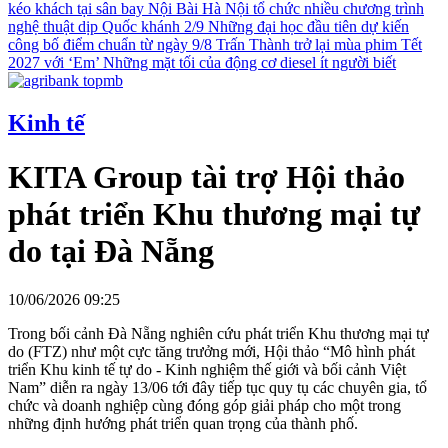
kéo khách tại sân bay Nội Bài
Hà Nội tổ chức nhiều chương trình
nghệ thuật dịp Quốc khánh 2/9
Những đại học đầu tiên dự kiến
công bố điểm chuẩn từ ngày 9/8
Trấn Thành trở lại mùa phim Tết
2027 với ‘Em’
Những mặt tối của động cơ diesel ít người biết
Kinh tế
KITA Group tài trợ Hội thảo
phát triển Khu thương mại tự
do tại Đà Nẵng
10/06/2026 09:25
Trong bối cảnh Đà Nẵng nghiên cứu phát triển Khu thương mại tự
do (FTZ) như một cực tăng trưởng mới, Hội thảo “Mô hình phát
triển Khu kinh tế tự do - Kinh nghiệm thế giới và bối cảnh Việt
Nam” diễn ra ngày 13/06 tới đây tiếp tục quy tụ các chuyên gia, tổ
chức và doanh nghiệp cùng đóng góp giải pháp cho một trong
những định hướng phát triển quan trọng của thành phố.