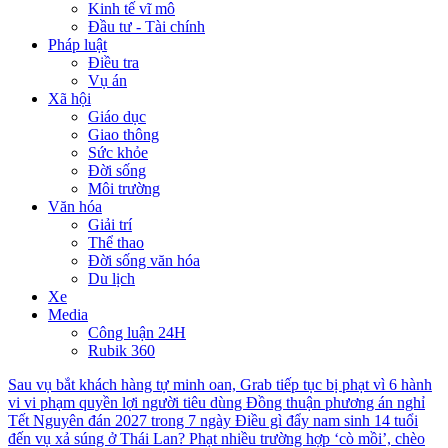
Kinh tế vĩ mô
Đầu tư - Tài chính
Pháp luật
Điều tra
Vụ án
Xã hội
Giáo dục
Giao thông
Sức khỏe
Đời sống
Môi trường
Văn hóa
Giải trí
Thể thao
Đời sống văn hóa
Du lịch
Xe
Media
Công luận 24H
Rubik 360
Sau vụ bắt khách hàng tự minh oan, Grab tiếp tục bị phạt vì 6 hành
vi vi phạm quyền lợi người tiêu dùng
Đồng thuận phương án nghỉ
Tết Nguyên đán 2027 trong 7 ngày
Điều gì đẩy nam sinh 14 tuổi
đến vụ xả súng ở Thái Lan?
Phạt nhiều trường hợp ‘cò mồi’, chèo