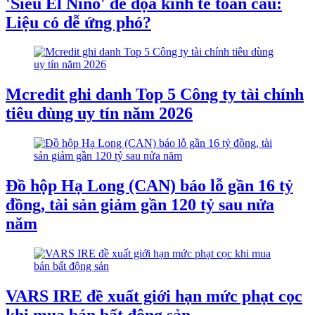
'Siêu El Nino' đe dọa kinh tế toàn cầu:
Liệu có dễ ứng phó?
Mcredit ghi danh Top 5 Công ty tài chính
tiêu dùng uy tín năm 2026
Đồ hộp Hạ Long (CAN) báo lỗ gần 16 tỷ
đồng, tài sản giảm gần 120 tỷ sau nửa
năm
VARS IRE đề xuất giới hạn mức phạt cọc
khi mua bán bất động sản