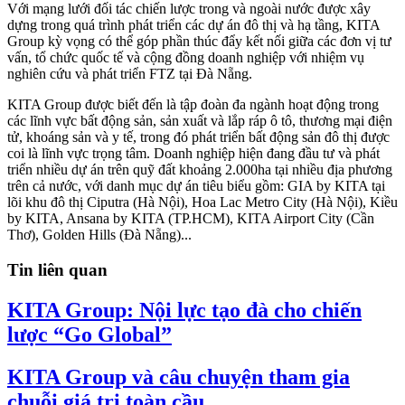
Với mạng lưới đối tác chiến lược trong và ngoài nước được xây
dựng trong quá trình phát triển các dự án đô thị và hạ tầng, KITA
Group kỳ vọng có thể góp phần thúc đẩy kết nối giữa các đơn vị tư
vấn, tổ chức quốc tế và cộng đồng doanh nghiệp với nhiệm vụ
nghiên cứu và phát triển FTZ tại Đà Nẵng.
KITA Group được biết đến là tập đoàn đa ngành hoạt động trong
các lĩnh vực bất động sản, sản xuất và lắp ráp ô tô, thương mại điện
tử, khoáng sản và y tế, trong đó phát triển bất động sản đô thị được
coi là lĩnh vực trọng tâm. Doanh nghiệp hiện đang đầu tư và phát
triển nhiều dự án trên quỹ đất khoảng 2.000ha tại nhiều địa phương
trên cả nước, với danh mục dự án tiêu biểu gồm: GIA by KITA tại
lõi khu đô thị Ciputra (Hà Nội), Hoa Lac Metro City (Hà Nội), Kiều
by KITA, Ansana by KITA (TP.HCM), KITA Airport City (Cần
Thơ), Golden Hills (Đà Nẵng)...
Tin liên quan
KITA Group: Nội lực tạo đà cho chiến
lược “Go Global”
KITA Group và câu chuyện tham gia
chuỗi giá trị toàn cầu