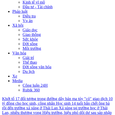
Kinh tế vĩ mô
Đầu tư - Tài chính
Pháp luật
Điều tra
Vụ án
Xã hội
Giáo dục
Giao thông
Sức khỏe
Đời sống
Môi trường
Văn hóa
Giải trí
Thể thao
Đời sống văn hóa
Du lịch
Xe
Media
Công luận 24H
Rubik 360
Khởi tố 17 đối tượng trong đường dây bán ma túy "cỏ" giao dịch 10
tỷ đồng cho học sinh, công nhân
Học sinh 14 tuổi bắn chết ông bà
rồi đến trường xả súng ở Thái Lan
Xả súng tại trường học ở Thái
Lan, nhiều thương vong
Hiệu trưởng, hiệu phó dôi dư sau sáp nhập