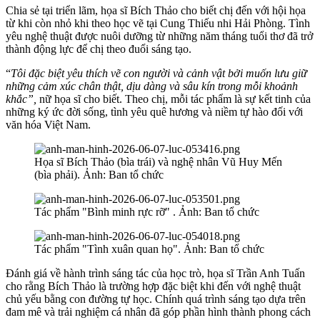
Chia sẻ tại triển lãm, họa sĩ Bích Thảo cho biết chị đến với hội họa
từ khi còn nhỏ khi theo học vẽ tại Cung Thiếu nhi Hải Phòng. Tình
yêu nghệ thuật được nuôi dưỡng từ những năm tháng tuổi thơ đã trở
thành động lực để chị theo đuổi sáng tạo.
“
T
ôi đặc biệt yêu thích vẽ con người và cảnh vật bởi muốn lưu giữ
những cảm xúc chân thật, dịu dàng và sâu kín trong mỗi khoảnh
khắc”,
nữ họa sĩ cho biết. Theo chị, mỗi tác phẩm là sự kết tinh của
những ký ức đời sống, tình yêu quê hương và niềm tự hào đối với
văn hóa Việt Nam.
Họa sĩ Bích Thảo (bìa trái) và nghệ nhân Vũ Huy Mến
(bìa phải). Ảnh: Ban tổ chức
Tác phẩm "Bình minh rực rỡ" . Ảnh: Ban tổ chức
Tác phẩm "Tình xuân quan họ". Ảnh: Ban tổ chức
Đánh giá về hành trình sáng tác của học trò, họa sĩ Trần Anh Tuấn
cho rằng Bích Thảo là trường hợp đặc biệt khi đến với nghệ thuật
chủ yếu bằng con đường tự học. Chính quá trình sáng tạo dựa trên
đam mê và trải nghiệm cá nhân đã góp phần hình thành phong cách