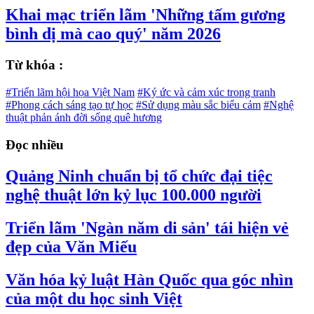
Khai mạc triển lãm 'Những tấm gương
bình dị mà cao quý' năm 2026
Từ khóa :
#Triển lãm hội họa Việt Nam
#Ký ức và cảm xúc trong tranh
#Phong cách sáng tạo tự học
#Sử dụng màu sắc biểu cảm
#Nghệ
thuật phản ánh đời sống quê hương
Đọc nhiều
Quảng Ninh chuẩn bị tổ chức đại tiệc
nghệ thuật lớn kỷ lục 100.000 người
Triển lãm 'Ngàn năm di sản' tái hiện vẻ
đẹp của Văn Miếu
Văn hóa kỷ luật Hàn Quốc qua góc nhìn
của một du học sinh Việt