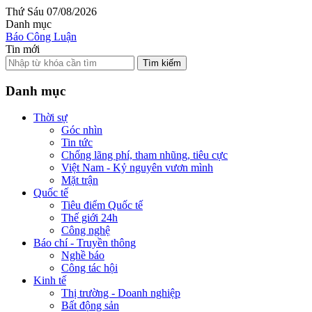
Thứ Sáu 07/08/2026
Danh mục
Báo Công Luận
Tin mới
Tìm kiếm
Danh mục
Thời sự
Góc nhìn
Tin tức
Chống lãng phí, tham nhũng, tiêu cực
Việt Nam - Kỷ nguyên vươn mình
Mặt trận
Quốc tế
Tiêu điểm Quốc tế
Thế giới 24h
Công nghệ
Báo chí - Truyền thông
Nghề báo
Công tác hội
Kinh tế
Thị trường - Doanh nghiệp
Bất động sản