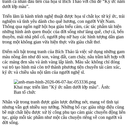
tranh cá nhân đầu tiên của họa sĩ Bích Thảo với chủ đề “Ký ức nằm
dưới lớp màu”.
Triển lãm là hành trình nghệ thuật được họa sĩ chắt lọc từ ký ức, trải
nghiệm và tình yêu dành cho quê hương, con người Việt Nam.
Thông qua ngôn ngữ hội họa giàu biểu cảm, các tác phẩm tái hiện
những hình ảnh quen thuộc của đời sống như làng quê, chợ cá, bến
thuyền, mái nhà phố cổ, người phụ nữ hay các hình tượng dân gian
trong một không gian vừa hiện thực vừa giàu chất thơ.
Điểm nổi bật trong tranh của Bích Thảo là việc sử dụng những gam
màu nồng ấm như đỏ son, vàng đất, cam cháy, nâu trầm kết hợp với
các mảng đen sâu và ánh vàng lấp lánh. Màu sắc không chỉ đóng
vai trò tạo hình mà còn trở thành phương tiện chuyển tải cảm xúc,
ký ức và chiều sâu nội tâm của người nghệ sĩ.
Khai mạc triển lãm "Ký ức nằm dưới lớp màu". Ảnh:
Ban tổ chức
Nhân vật trong tranh được giản lược đường nét, mang vẻ tĩnh tại
nhưng vẫn gợi nhiều suy tưởng. Những bố cục giàu nhịp điệu cùng
bề mặt chất liệu được xử lý công phu tạo cảm giác chuyển động liên
tục, giúp mỗi tác phẩm như một câu chuyện riêng về con người và
đời sống.