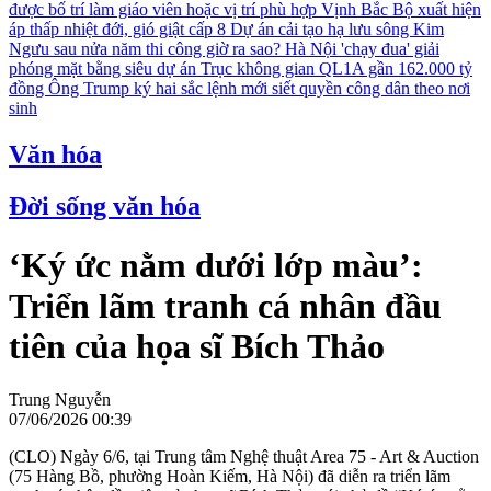
được bố trí làm giáo viên hoặc vị trí phù hợp
Vịnh Bắc Bộ xuất hiện
áp thấp nhiệt đới, gió giật cấp 8
Dự án cải tạo hạ lưu sông Kim
Ngưu sau nửa năm thi công giờ ra sao?
Hà Nội 'chạy đua' giải
phóng mặt bằng siêu dự án Trục không gian QL1A gần 162.000 tỷ
đồng
Ông Trump ký hai sắc lệnh mới siết quyền công dân theo nơi
sinh
Văn hóa
Đời sống văn hóa
‘Ký ức nằm dưới lớp màu’:
Triển lãm tranh cá nhân đầu
tiên của họa sĩ Bích Thảo
Trung Nguyễn
07/06/2026 00:39
(CLO) Ngày 6/6, tại Trung tâm Nghệ thuật Area 75 - Art & Auction
(75 Hàng Bồ, phường Hoàn Kiếm, Hà Nội) đã diễn ra triển lãm