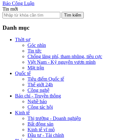
Báo Công Luận
Tin mới
Tìm kiếm
Danh mục
Thời sự
Góc nhìn
Tin tức
Chống lãng phí, tham nhũng, tiêu cực
Việt Nam - Kỷ nguyên vươn mình
Mặt trận
Quốc tế
Tiêu điểm Quốc tế
Thế giới 24h
Công nghệ
Báo chí - Truyền thông
Nghề báo
Công tác hội
Kinh tế
Thị trường - Doanh nghiệp
Bất động sản
Kinh tế vĩ mô
Đầu tư - Tài chính