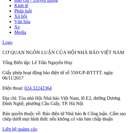
Báo chí - Truyền thông
Kinh tế
Pháp luật
Xã hội
Văn hóa
Xe
Media
Logo
CƠ QUAN NGÔN LUẬN CỦA HỘI NHÀ BÁO VIỆT NAM
Tổng Biên tập: Lê Trần Nguyên Huy
Giấy phép hoạt động báo điện tử số 550/GP-BTTTT, ngày
06/11/2017
Điện thoại:
024.32242364
Địa chỉ:
Tòa nhà Hội Nhà báo Việt Nam, lô E2, đường Dương
Đình Nghệ, phường Cầu Giấy, TP. Hà Nội
Bản quyền thuộc về: Báo điện tử Nhà báo & Công luận. Cấm sao
chép dưới mọi hình thức nếu không có văn bản chấp thuận
Liên hệ quảng cáo