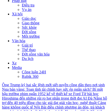
Pháp luật
Điều tra
Vụ án
Xã hội
Giáo dục
Giao thông
Sức khỏe
Đời sống
Môi trường
Văn hóa
Giải trí
Thể thao
Đời sống văn hóa
Du lịch
Xe
Media
Công luận 24H
Rubik 360
Ông Trump ký hai sắc lệnh mới siết quyền công dân theo nơi sinh
Nga bán vàng: Toan tính tài chính hay sức ép ngân sách?
Bí mật
hậu trường phim ngắn 1952 kể về thiết kế xe Ford
Từ bài học
Hiroshima đến những rủi ro hạt nhân trong thời đại AI
Đà Nẵng hỗ
trợ đến 40 triệu đồng cho tác giả đạt giải văn học, nghệ thuật
Cảng
hàng không quốc tế Nội Bài điều chỉnh phương án đón, trả khách