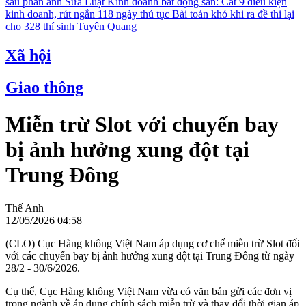
sau phản ánh
Sửa Luật Kinh doanh bất động sản: Cắt 9 điều kiện
kinh doanh, rút ngắn 118 ngày thủ tục
Bài toán khó khi ra đề thi lại
cho 328 thí sinh Tuyên Quang
Xã hội
Giao thông
Miễn trừ Slot với chuyến bay
bị ảnh hưởng xung đột tại
Trung Đông
Thế Anh
12/05/2026 04:58
(CLO) Cục Hàng không Việt Nam áp dụng cơ chế miễn trừ Slot đối
với các chuyến bay bị ảnh hưởng xung đột tại Trung Đông từ ngày
28/2 - 30/6/2026.
Cụ thể, Cục Hàng không Việt Nam vừa có văn bản gửi các đơn vị
trong ngành về áp dụng chính sách miễn trừ và thay đổi thời gian áp