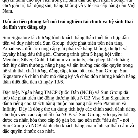
chơi giải trí, bất động sản, hàng không và y tế cao cấp hàng đầu Việt
Nam.
Dấu ấn tiên phong kết nối trải nghiệm tài chính và hệ sinh thái
đa lĩnh vực đẳng cấp
Sun Signature là chương trình khách hàng thân thiết tích hợp đầu
tiên và duy nhất của Sun Group, được phát triển trên nền tảng
Amadeus - đối tác cung cấp giải pháp về hàng không, du lịch và
loyalty hàng đầu thế giới. Chương trình gồm 5 hạng hội viên:
Member, Silver, Gold, Platinum và Infinity, cho phép khách hàng
tích lũy điểm thưởng, nâng hạng và tận hưởng các đặc quyền trong
hệ sinh thái chất lượng, đẳng cấp, khác biệt của Sun Group. Sun
Signature đã chính thức mở đăng ký và chào đón những khách hàng
thân thiết đầu tiên từ ngày 13/6.
Đặc biệt, Ngân hàng TMCP Quốc Dân (NCB) và Sun Group đã
hợp tác phát triển thẻ đồng thương hiệu NCB Visa Sun Signature
dành riêng cho khách hàng thuộc hai hạng hội viên Platinum và
Infinity. Đây là dòng thẻ tín dụng tích hợp các chính sách dành riêng
cho hội viên cao cấp nhất của NCB và Sun Group, với quyền lợi
được cá nhân hóa theo cấp độ gắn bó, tạo nên một “dấu ấn” - nơi
Sun Group và NCB dành cho khách hàng của mình sự thấu cảm và
đặc quyền ở mức cao nhất.