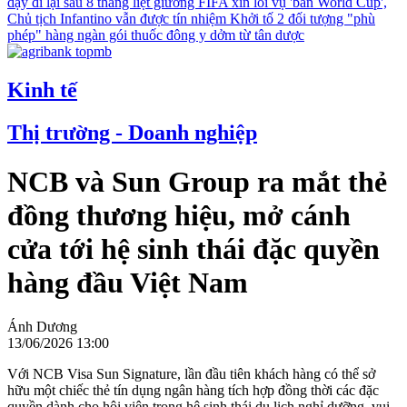
dậy đi lại sau 8 tháng liệt giường
FIFA xin lỗi vụ 'bán World Cup',
Chủ tịch Infantino vẫn được tín nhiệm
Khởi tố 2 đối tượng "phù
phép" hàng ngàn gói thuốc đông y dởm từ tân dược
Kinh tế
Thị trường - Doanh nghiệp
NCB và Sun Group ra mắt thẻ
đồng thương hiệu, mở cánh
cửa tới hệ sinh thái đặc quyền
hàng đầu Việt Nam
Ánh Dương
13/06/2026 13:00
Với NCB Visa Sun Signature, lần đầu tiên khách hàng có thể sở
hữu một chiếc thẻ tín dụng ngân hàng tích hợp đồng thời các đặc
quyền dành cho hội viên trong hệ sinh thái du lịch nghỉ dưỡng, vui