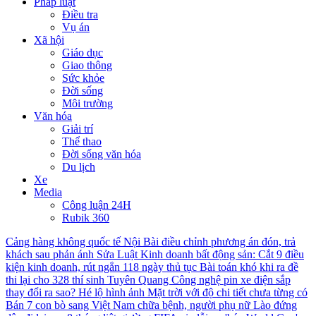
Pháp luật
Điều tra
Vụ án
Xã hội
Giáo dục
Giao thông
Sức khỏe
Đời sống
Môi trường
Văn hóa
Giải trí
Thể thao
Đời sống văn hóa
Du lịch
Xe
Media
Công luận 24H
Rubik 360
Cảng hàng không quốc tế Nội Bài điều chỉnh phương án đón, trả
khách sau phản ánh
Sửa Luật Kinh doanh bất động sản: Cắt 9 điều
kiện kinh doanh, rút ngắn 118 ngày thủ tục
Bài toán khó khi ra đề
thi lại cho 328 thí sinh Tuyên Quang
Công nghệ pin xe điện sắp
thay đổi ra sao?
Hé lộ hình ảnh Mặt trời với độ chi tiết chưa từng có
Bán 7 con bò sang Việt Nam chữa bệnh, người phụ nữ Lào đứng