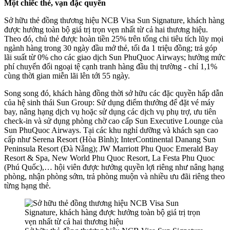
Một chiếc thẻ, vạn đặc quyền
Sở hữu thẻ đồng thương hiệu NCB Visa Sun Signature, khách hàng
được hưởng toàn bộ giá trị trọn vẹn nhất từ cả hai thương hiệu.
Theo đó, chủ thẻ được hoàn tiền 25% trên tổng chi tiêu tích lũy mọi
ngành hàng trong 30 ngày đầu mở thẻ, tối đa 1 triệu đồng; trả góp
lãi suất từ 0% cho các giao dịch Sun PhuQuoc Airways; hưởng mức
phí chuyển đổi ngoại tệ cạnh tranh hàng đầu thị trường - chỉ 1,1%
cùng thời gian miễn lãi lên tới 55 ngày.
Song song đó, khách hàng đồng thời sở hữu các đặc quyền hấp dẫn
của hệ sinh thái Sun Group: Sử dụng điểm thưởng để đặt vé máy
bay, nâng hạng dịch vụ hoặc sử dụng các dịch vụ phụ trợ, ưu tiên
check-in và sử dụng phòng chờ cao cấp Sun Executive Lounge của
Sun PhuQuoc Airways. Tại các khu nghỉ dưỡng và khách sạn cao
cấp như Serena Resort (Hòa Bình); InterContinental Danang Sun
Peninsula Resort (Đà Nẵng); JW Marriott Phu Quoc Emerald Bay
Resort & Spa, New World Phu Quoc Resort, La Festa Phu Quoc
(Phú Quốc),… hội viên được hưởng quyền lợi riêng như nâng hạng
phòng, nhận phòng sớm, trả phòng muộn và nhiều ưu đãi riêng theo
từng hạng thẻ.