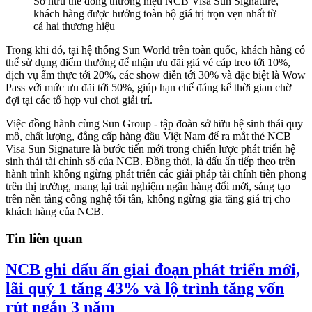
Sở hữu thẻ đồng thương hiệu NCB Visa Sun Signature,
khách hàng được hưởng toàn bộ giá trị trọn vẹn nhất từ
cả hai thương hiệu
Trong khi đó, tại hệ thống Sun World trên toàn quốc, khách hàng có
thể sử dụng điểm thưởng để nhận ưu đãi giá vé cáp treo tới 10%,
dịch vụ ẩm thực tới 20%, các show diễn tới 30% và đặc biệt là Wow
Pass với mức ưu đãi tới 50%, giúp hạn chế đáng kể thời gian chờ
đợi tại các tổ hợp vui chơi giải trí.
Việc đồng hành cùng Sun Group - tập đoàn sở hữu hệ sinh thái quy
mô, chất lượng, đẳng cấp hàng đầu Việt Nam để ra mắt thẻ NCB
Visa Sun Signature là bước tiến mới trong chiến lược phát triển hệ
sinh thái tài chính số của NCB. Đồng thời, là dấu ấn tiếp theo trên
hành trình không ngừng phát triển các giải pháp tài chính tiên phong
trên thị trường, mang lại trải nghiệm ngân hàng đổi mới, sáng tạo
trên nền tảng công nghệ tối tân, không ngừng gia tăng giá trị cho
khách hàng của NCB.
Tin liên quan
NCB ghi dấu ấn giai đoạn phát triển mới,
lãi quý 1 tăng 43% và lộ trình tăng vốn
rút ngắn 3 năm