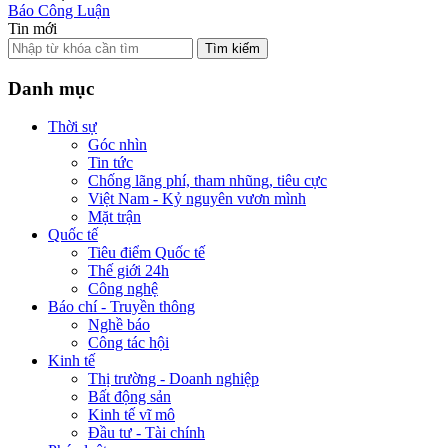
Báo Công Luận
Tin mới
Tìm kiếm
Danh mục
Thời sự
Góc nhìn
Tin tức
Chống lãng phí, tham nhũng, tiêu cực
Việt Nam - Kỷ nguyên vươn mình
Mặt trận
Quốc tế
Tiêu điểm Quốc tế
Thế giới 24h
Công nghệ
Báo chí - Truyền thông
Nghề báo
Công tác hội
Kinh tế
Thị trường - Doanh nghiệp
Bất động sản
Kinh tế vĩ mô
Đầu tư - Tài chính