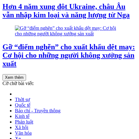
Hơn 4 năm xung đột Ukraine, châu Âu
vẫn nhập kim loại và năng lượng từ Nga
Gỡ “điểm nghẽn” cho xuất khẩu dệt may:
Cơ hội cho những người không xưởng sản
xuất
Xem thêm
Cỡ chữ bài viết:
Thời sự
Quốc tế
Báo chí - Truyền thông
Kinh tế
Pháp luật
Xã hội
Văn hóa
Xe