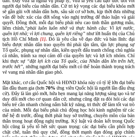
dân. Đây vừa là nghĩa vụ pháp lý, vừa là yêu cầu đạo đức đối với
người đại biểu của nhân dân. Cử tri kỳ vọng các đại biểu khóa mới
sẽ gần gũi với nhân dân hơn, sâu sát cơ sở hơn, kịp thời đưa những
vấn đề bức xúc của đời sống vào nghị trường để thảo luận và giải
quyết. Đồng thời, mỗi đại biểu phải nêu cao tinh thần gương mẫu,
liêm chính,
“
phải luôn luôn nhớ và thực hành câu: Vì lợi nước,
quên lợi nhà; vì lợi chung, quên lợi riêng
”
như lời huấn thị của Chủ
tịch Hồ Chí Minh
[1]
.
Đó là yêu cầu về đạo đức và bản lĩnh: đại
biểu được nhân dân trao quyền thì phải tận tâm, tận lực phụng sự
Tổ quốc, phụng sự nhân dân, kiên quyết đấu tranh chống chủ nghĩa
cá nhân, tránh xa mọi cám dỗ của quyền lực và lợi ích nhóm. Chỉ
khi thực sự
“đặt lợi ích của Tổ quốc, của Nhân dân lên trên hết,
trước hết”
, những người đại biểu mới có thể hoàn thành trọng trách
vẻ vang mà nhân dân giao phó.
Mặt khác, cơ cấu Quốc hội và HĐND khóa này có tỷ lệ lớn đại biểu
lần đầu tham gia (hơn
70%
ứng viên Quốc hội là người lần đầu ứng
cử). Đây là làn gió mới, hứa hẹn mang lại năng lượng sáng tạo và tư
duy đổi mới cho cơ quan dân cử, nhưng cũng đặt ra đòi hỏi các đại
biểu trẻ cần nhanh chóng nắm bắt kỹ năng, tri thức để làm tốt vai trò
của mình. Mỗi đại biểu phải chủ động học hỏi kinh nghiệm từ các
thế hệ đi trước, đồng thời phát huy sở trường, chuyên môn của bản
thân trong hoạt động nghị trường. Kỷ luật và đoàn kết trong Quốc
hội cũng là yếu tố hết sức quan trọng: các đại biểu cần phối hợp
chặt chẽ, tuân thủ quy chế, đồng thời mạnh dạn đóng góp chính