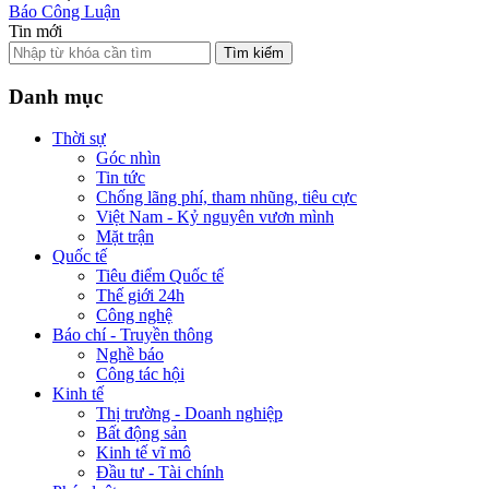
Báo Công Luận
Tin mới
Tìm kiếm
Danh mục
Thời sự
Góc nhìn
Tin tức
Chống lãng phí, tham nhũng, tiêu cực
Việt Nam - Kỷ nguyên vươn mình
Mặt trận
Quốc tế
Tiêu điểm Quốc tế
Thế giới 24h
Công nghệ
Báo chí - Truyền thông
Nghề báo
Công tác hội
Kinh tế
Thị trường - Doanh nghiệp
Bất động sản
Kinh tế vĩ mô
Đầu tư - Tài chính