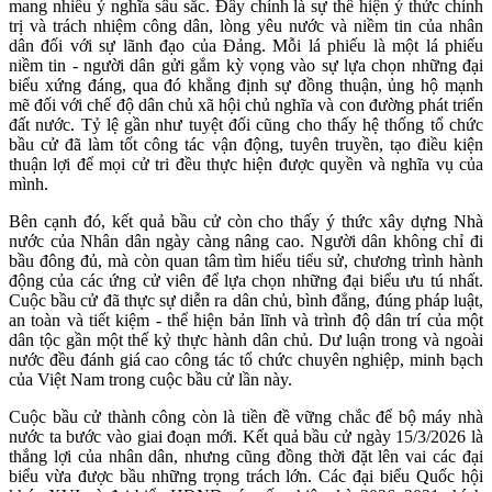
mang nhiều ý nghĩa sâu sắc. Đây chính là sự thể hiện ý thức chính
trị và trách nhiệm công dân, lòng yêu nước và niềm tin của nhân
dân đối với sự lãnh đạo của Đảng. Mỗi lá phiếu là một lá phiếu
niềm tin - người dân gửi gắm kỳ vọng vào sự lựa chọn những đại
biểu xứng đáng, qua đó khẳng định sự đồng thuận, ủng hộ mạnh
mẽ đối với chế độ dân chủ xã hội chủ nghĩa và con đường phát triển
đất nước. Tỷ lệ gần như tuyệt đối cũng cho thấy hệ thống tổ chức
bầu cử đã làm tốt công tác vận động, tuyên truyền, tạo điều kiện
thuận lợi để mọi cử tri đều thực hiện được quyền và nghĩa vụ của
mình.
Bên cạnh đó, kết quả bầu cử còn cho thấy ý thức xây dựng Nhà
nước của Nhân dân ngày càng nâng cao. Người dân không chỉ đi
bầu đông đủ, mà còn quan tâm tìm hiểu tiểu sử, chương trình hành
động của các ứng cử viên để lựa chọn những đại biểu ưu tú nhất.
Cuộc bầu cử đã thực sự diễn ra dân chủ, bình đẳng, đúng pháp luật,
an toàn và tiết kiệm - thể hiện bản lĩnh và trình độ dân trí của một
dân tộc gần một thế kỷ thực hành dân chủ. Dư luận trong và ngoài
nước đều đánh giá cao công tác tổ chức chuyên nghiệp, minh bạch
của Việt Nam trong cuộc bầu cử lần này.
Cuộc bầu cử thành công còn là tiền đề vững chắc để bộ máy nhà
nước ta bước vào giai đoạn mới. Kết quả bầu cử ngày 15/3/2026 là
thắng lợi của nhân dân, nhưng cũng đồng thời đặt lên vai các đại
biểu vừa được bầu những trọng trách lớn. Các đại biểu Quốc hội