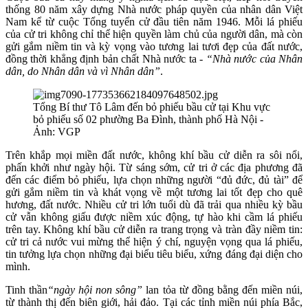
thống 80 năm xây dựng Nhà nước pháp quyền của nhân dân Việt
Nam kể từ cuộc Tổng tuyển cử đầu tiên năm 1946. Mỗi lá phiếu
của cử tri không chỉ thể hiện quyền làm chủ của người dân, mà còn
gửi gắm niềm tin và kỳ vọng vào tương lai tươi đẹp của đất nước,
đồng thời khẳng định bản chất Nhà nước ta -
“Nhà nước của Nhân
dân, do Nhân dân và vì Nhân dân”
.
Tổng Bí thư Tô Lâm đến bỏ phiếu bầu cử tại Khu vực
bỏ phiếu số 02 phường Ba Đình, thành phố Hà Nội -
Ảnh: VGP
Trên khắp mọi miền đất nước, không khí bầu cử diễn ra sôi nổi,
phấn khởi như ngày hội. Từ sáng sớm, cử tri ở các địa phương đã
đến các điểm bỏ phiếu, lựa chọn những người “đủ đức, đủ tài” để
gửi gắm niềm tin và khát vọng về một tương lai tốt đẹp cho quê
hương, đất nước. Nhiều cử tri lớn tuổi dù đã trải qua nhiều kỳ bầu
cử vẫn không giấu được niềm xúc động, tự hào khi cầm lá phiếu
trên tay. Không khí bầu cử diễn ra trang trọng và tràn đầy niềm tin:
cử tri cả nước vui mừng thể hiện ý chí, nguyện vọng qua lá phiếu,
tin tưởng lựa chọn những đại biểu tiêu biểu, xứng đáng đại diện cho
mình.
Tinh thần
“ngày hội non sông”
lan tỏa từ đồng bằng đến miền núi,
từ thành thị đến biên giới, hải đảo. Tại các tỉnh miền núi phía Bắc,