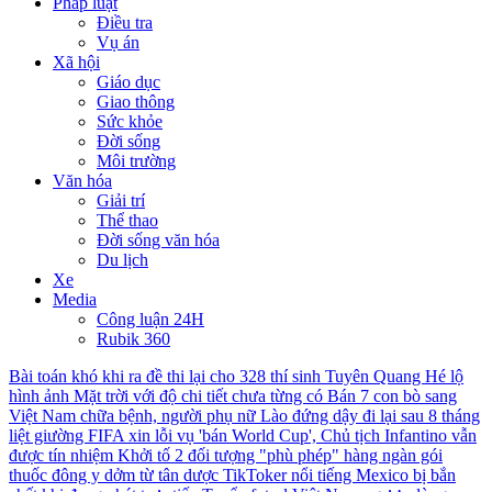
Pháp luật
Điều tra
Vụ án
Xã hội
Giáo dục
Giao thông
Sức khỏe
Đời sống
Môi trường
Văn hóa
Giải trí
Thể thao
Đời sống văn hóa
Du lịch
Xe
Media
Công luận 24H
Rubik 360
Bài toán khó khi ra đề thi lại cho 328 thí sinh Tuyên Quang
Hé lộ
hình ảnh Mặt trời với độ chi tiết chưa từng có
Bán 7 con bò sang
Việt Nam chữa bệnh, người phụ nữ Lào đứng dậy đi lại sau 8 tháng
liệt giường
FIFA xin lỗi vụ 'bán World Cup', Chủ tịch Infantino vẫn
được tín nhiệm
Khởi tố 2 đối tượng "phù phép" hàng ngàn gói
thuốc đông y dởm từ tân dược
TikToker nổi tiếng Mexico bị bắn