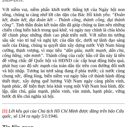
Với niềm vui, niềm phấn khởi trước thắng lợi của Ngày hội non
sông, chúng ta càng nhớ lời căn dặn của Bác Hồ kính yêu:
“Đoàn
kết, đoàn kết, đại đoàn kết – Thành công, thành công, đại thành
công”
. Tinh thần đoàn kết toàn dân đã giúp chúng ta làm nên những
chiến công hiển hách trong quá khứ, và ngày nay chính là chìa khóa
để chinh phục những đỉnh cao phát triển mới. Với niềm tin tưởng
sâu sắc vào trí tuệ và nghị lực của dân tộc, dưới sự lãnh đạo sáng
suốt của Đảng, chúng ta quyết tâm xây dựng nước Việt Nam hùng
cường, thịnh vượng, vì mục tiêu
“dân giàu, nước mạnh, dân chủ,
công bằng, văn minh”
. Thành công của cuộc bầu cử lần này là tiền
đề vững chắc để Quốc hội và HĐND các cấp hoạt động hiệu quả,
phát huy cao độ sức mạnh của toàn dân tộc trên con đường đổi mới
và hội nhập. Tương lai tươi sáng đang ở phía trước; cả nước cùng
chung sức, đồng lòng, biến niềm vui ngày bầu cử thành hành động
thiết thực, xây dựng quê hương Việt Nam ngày càng phồn vinh,
hạnh phúc, để hiện thực hóa khát vọng một Việt Nam hoà bình, độc
lập, dân chủ, giàu mạnh, phồn vinh, văn minh, hạnh phúc, vững
bước đi lên chủ nghĩa xã hội.
[1]
Lời kêu gọi của Chủ tịch Hồ Chí Minh được đăng trên báo Cứu
quốc, số 134 ra ngày 5/1/1946.