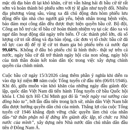
mặc dù địa bàn đi lại khó khăn, cử tri vẫn hăng hái đi bầu cử từ rất
sớm và hoàn thành bỏ phiếu sớm với tỷ lệ gần như tuyệt đối. Nhiều
địa phương vùng sâu, vùng xa đã chủ động đưa hòm phiếu lưu
động đến tận nhà cho người già yếu, bệnh nhân trong bệnh viện,
bảo đảm mọi công dân đều được thực hiện quyền bầu cử. Bộ đội,
Công an hỗ trợ các tổ bầu cử hoàn thành nhiệm vụ tại các đảo xa và
ngư dân hoạt động dài ngày trên biển. Ở các thành phố lớn, dù số
lượng cử tri rất đông và địa bàn rộng, các đơn vị tổ chức bầu cử đã
nỗ lực cao độ để tỷ lệ cử tri tham gia bỏ phiếu trên cả nước
đạt
99
,68
%
. Không ở đâu bỏ phiếu chỉ là hình thức- thật sự trên cả
nước, ngày bầu cử đã trở thành ngày hội của non sông, ngày hội
của tinh thần đoàn kết toàn dân tộc trong việc xây dựng chính
quyền của chính mình.
Cuộc bầu cử ngày 15/3/2026 càng thêm phần ý nghĩa khi diễn ra
vào dịp kỷ niệm
80
năm cuộc Tổng tuyển cử đầu tiên (06/01/1946).
Khi đó, giữa muôn vàn khó khăn của những ngày đầu giành độc
lập, quốc dân Việt Nam đã tiến hành Tổng tuyển cử bầu Quốc hội
khóa I. Chủ tịch Hồ Chí Minh gọi đó là
“một ngày vui sướng của
đồng bào ta”
, bởi lần đầu tiên trong lịch sử, nhân dân Việt Nam bắt
đầu được hưởng quyền dân chủ của mình. Thắng lợi của cuộc Tổng
tuyển cử 1946 khẳng định vững chắc quyền làm chủ của nhân
dân-
“từ thân phận nô lệ đứng lên giành độc lập, tổ chức ra Nhà
nước của mình”
, xây dựng nên Nhà nước dân chủ nhân dân đầu
tiên ở Đông Nam Á.