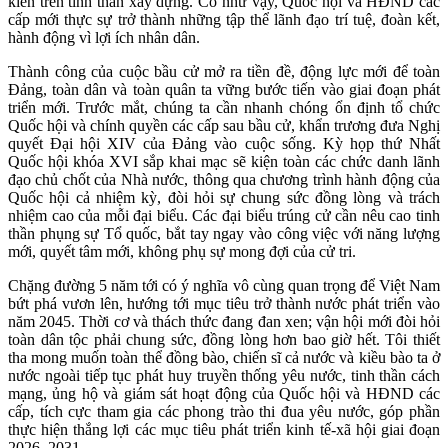
kiến trên tinh thần xây dựng. Có như vậy, Quốc hội và HĐND các
cấp mới thực sự trở thành những tập thể lãnh đạo trí tuệ, đoàn kết,
hành động vì lợi ích nhân dân.
Thành công của cuộc bầu cử mở ra tiền đề, động lực mới để toàn
Đảng, toàn dân và toàn quân ta vững bước tiến vào giai đoạn phát
triển mới. Trước mắt, chúng ta cần nhanh chóng ổn định tổ chức
Quốc hội và chính quyền các cấp sau bầu cử, khẩn trương đưa Nghị
quyết Đại hội XIV của Đảng vào cuộc sống. Kỳ họp thứ Nhất
Quốc hội khóa XVI sắp khai mạc sẽ kiện toàn các chức danh lãnh
đạo chủ chốt của Nhà nước, thông qua chương trình hành động của
Quốc hội cả nhiệm kỳ, đòi hỏi sự chung sức đồng lòng và trách
nhiệm cao của mỗi đại biểu. Các đại biểu trúng cử cần nêu cao tinh
thần phụng sự Tổ quốc, bắt tay ngay vào công việc với năng lượng
mới, quyết tâm mới, không phụ sự mong đợi của cử tri.
Chặng đường 5 năm tới có ý nghĩa vô cùng quan trọng để Việt Nam
bứt phá vươn lên, hướng tới mục tiêu trở thành nước phát triển vào
năm 2045. Thời cơ và thách thức đang đan xen; vận hội mới đòi hỏi
toàn dân tộc phải chung sức, đồng lòng hơn bao giờ hết. Tôi thiết
tha mong muốn toàn thể đồng bào, chiến sĩ cả nước và kiều bào ta ở
nước ngoài tiếp tục phát huy truyền thống yêu nước, tinh thần cách
mạng, ủng hộ và giám sát hoạt động của Quốc hội và HĐND các
cấp, tích cực tham gia các phong trào thi đua yêu nước, góp phần
thực hiện thắng lợi các mục tiêu phát triển kinh tế-xã hội giai đoạn
2026–2031.