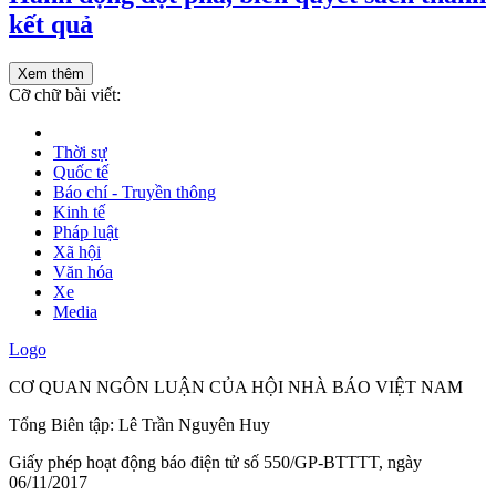
kết quả
Xem thêm
Cỡ chữ bài viết:
Thời sự
Quốc tế
Báo chí - Truyền thông
Kinh tế
Pháp luật
Xã hội
Văn hóa
Xe
Media
Logo
CƠ QUAN NGÔN LUẬN CỦA HỘI NHÀ BÁO VIỆT NAM
Tổng Biên tập: Lê Trần Nguyên Huy
Giấy phép hoạt động báo điện tử số 550/GP-BTTTT, ngày
06/11/2017