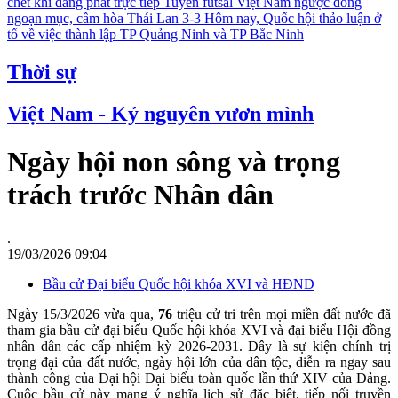
chết khi đang phát trực tiếp
Tuyển futsal Việt Nam ngược dòng
ngoạn mục, cầm hòa Thái Lan 3-3
Hôm nay, Quốc hội thảo luận ở
tổ về việc thành lập TP Quảng Ninh và TP Bắc Ninh
Thời sự
Việt Nam - Kỷ nguyên vươn mình
Ngày hội non sông và trọng
trách trước Nhân dân
.
19/03/2026 09:04
Bầu cử Đại biểu Quốc hội khóa XVI và HĐND
Ngày 15/3/2026 vừa qua,
76
triệu cử tri trên mọi miền đất nước đã
tham gia bầu cử đại biểu Quốc hội khóa XVI và đại biểu Hội đồng
nhân dân các cấp nhiệm kỳ 2026-2031. Đây là sự kiện chính trị
trọng đại của đất nước, ngày hội lớn của dân tộc, diễn ra ngay sau
thành công của Đại hội Đại biểu toàn quốc lần thứ XIV của Đảng.
Cuộc bầu cử này mang ý nghĩa lịch sử đặc biệt, tiếp nối truyền