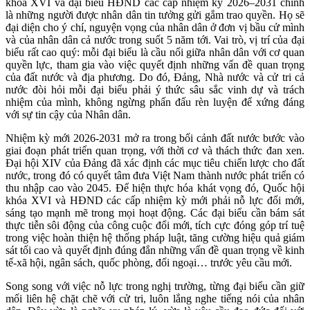
khóa XVI và đại biểu HĐND các cấp nhiệm kỳ 2026–2031 chính
là những người được nhân dân tin tưởng gửi gắm trao quyền. Họ sẽ
đại diện cho ý chí, nguyện vọng của nhân dân ở đơn vị bầu cử mình
và của nhân dân cả nước trong suốt 5 năm tới. Vai trò, vị trí của đại
biểu rất cao quý: mỗi đại biểu là cầu nối giữa nhân dân với cơ quan
quyền lực, tham gia vào việc quyết định những vấn đề quan trọng
của đất nước và địa phương. Do đó, Đảng, Nhà nước và cử tri cả
nước đòi hỏi mỗi đại biểu phải ý thức sâu sắc vinh dự và trách
nhiệm của mình, không ngừng phấn đấu rèn luyện để xứng đáng
với sự tin cậy của Nhân dân.
Nhiệm kỳ mới 2026-2031 mở ra trong bối cảnh đất nước bước vào
giai đoạn phát triển quan trọng, với thời cơ và thách thức đan xen.
Đại hội XIV của Đảng đã xác định các mục tiêu chiến lược cho đất
nước, trong đó có quyết tâm đưa Việt Nam thành nước phát triển có
thu nhập cao vào 2045. Để hiện thực hóa khát vọng đó, Quốc hội
khóa XVI và HĐND các cấp nhiệm kỳ mới phải nỗ lực đổi mới,
sáng tạo mạnh mẽ trong mọi hoạt động. Các đại biểu cần bám sát
thực tiễn sôi động của công cuộc đổi mới, tích cực đóng góp trí tuệ
trong việc hoàn thiện hệ thống pháp luật, tăng cường hiệu quả giám
sát tối cao và quyết định đúng đắn những vấn đề quan trọng về kinh
tế-xã hội, ngân sách, quốc phòng, đối ngoại… trước yêu cầu mới.
Song song với việc nỗ lực trong nghị trường, từng đại biểu cần giữ
mối liên hệ chặt chẽ với cử tri, luôn lắng nghe tiếng nói của nhân