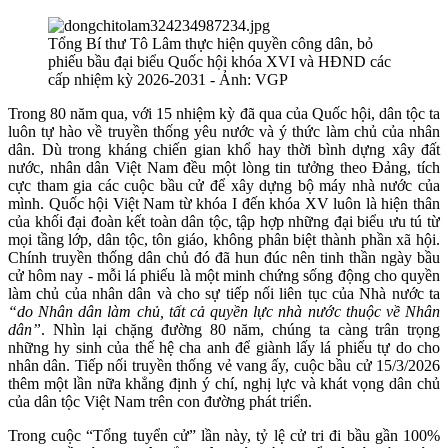
Tổng Bí thư Tô Lâm thực hiện quyền công dân, bỏ
phiếu bầu đại biểu Quốc hội khóa XVI và HĐND các
cấp nhiệm kỳ 2026-2031 - Ảnh: VGP
Trong 80 năm qua, với 15 nhiệm kỳ đã qua của Quốc hội, dân tộc ta
luôn tự hào về truyền thống yêu nước và ý thức làm chủ của nhân
dân. Dù trong kháng chiến gian khổ hay thời bình dựng xây đất
nước, nhân dân Việt Nam đều một lòng tin tưởng theo Đảng, tích
cực tham gia các cuộc bầu cử để xây dựng bộ máy nhà nước của
mình. Quốc hội Việt Nam từ khóa I đến khóa XV luôn là hiện thân
của khối đại đoàn kết toàn dân tộc, tập hợp những đại biểu ưu tú từ
mọi tầng lớp, dân tộc, tôn giáo, không phân biệt thành phần xã hội.
Chính truyền thống dân chủ đó đã hun đúc nên tinh thần ngày bầu
cử hôm nay - mỗi lá phiếu là một minh chứng sống động cho quyền
làm chủ của nhân dân và cho sự tiếp nối liên tục của Nhà nước ta
“do Nhân dân làm chủ, tất cả quyền lực nhà nước thuộc về Nhân
dân”
. Nhìn lại chặng đường 80 năm, chúng ta càng trân trọng
những hy sinh của thế hệ cha anh để giành lấy lá phiếu tự do cho
nhân dân. Tiếp nối truyền thống vẻ vang ấy, cuộc bầu cử 15/3/2026
thêm một lần nữa khẳng định ý chí, nghị lực và khát vọng dân chủ
của dân tộc Việt Nam trên con đường phát triển.
Trong cuộc “Tổng tuyển cử” lần này, tỷ lệ cử tri đi bầu gần 100%